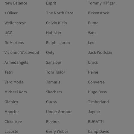
New Balance
Esprit
Tommy Hilfiger
s.Oliver
The North Face
Birkenstock
Wellensteyn
Calvin Klein
Puma
UGG
Hollister
Vans
Dr Martens
Ralph Lauren
Lee
Vivienne Westwood
Only
Jack Wolfskin
Armedangels
Sansibar
Crocs
Tetri
Tom Tailor
Heine
Vero Moda
Tamaris
Converse
Michael Kors
Skechers
Hugo Boss
Olaplex
Guess
Timberland
Moncler
Under Armour
Jaguar
Chiemsee
Reebok
BUGATTI
Lacoste
Gerry Weber
Camp David