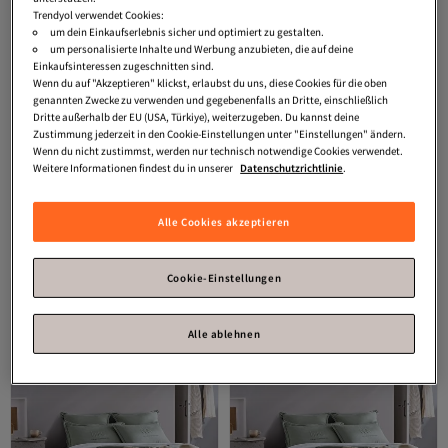
Trendyol verwendet Cookies:
um dein Einkaufserlebnis sicher und optimiert zu gestalten.
um personalisierte Inhalte und Werbung anzubieten, die auf deine
Einkaufsinteressen zugeschnitten sind.
Wenn du auf "Akzeptieren" klickst, erlaubst du uns, diese Cookies für die oben
genannten Zwecke zu verwenden und gegebenenfalls an Dritte, einschließlich
Dritte außerhalb der EU (USA, Türkiye), weiterzugeben. Du kannst deine
Zustimmung jederzeit in den Cookie-Einstellungen unter "Einstellungen" ändern.
Wenn du nicht zustimmst, werden nur technisch notwendige Cookies verwendet.
Weitere Informationen findest du in unserer
Datenschutzrichtlinie
.
Platz 3 am häufigsten bewertet
Platz 3 der Top-Favoriten
Madame Coco
Bobigny SuperSoft-
Madame Coco
Vincent Wellsoft-
Versand Kostenlos
Bettdeckenset für Doppelbetten aus
Bettdeckenset für eine Person, Grün
Versand Kostenlos
Gratis Versand
3.5
Gratis Versand
(
6
)
Versand Kostenlos
Baumwolle, Minzgrün
Alle Cookies akzeptieren
78,
Versand Kostenlos
18
€
88,
02
€
Cookie-Einstellungen
Alle ablehnen