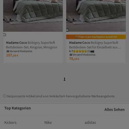
Platz 3 am häufigsten bewertet
Madame Coco
Bobigny SuperSoft
Madame Coco
Bobigny SuperSoft
Versand Kostenlos
Bettdecken-Set, Kingsize, Minzgrün
Bettdecken-Set für Einzelbett aus
Gratis Versand
Versand Kostenlos
Versand Kostenlos
4.7
Gratis Versand
(
3
)
Baumwolle, Minzgrün
107,
Versand Kostenlos
69
€
78,
18
€
1
Gesponserte Artikel sind von Verkäufern hervorgehobene Werbeangebote.
Top Kategorien
Alles Sehen
Kickers
Nike
adidas