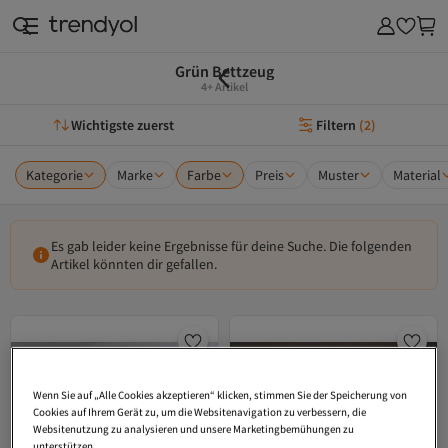
Grün Bettzeug
4+ Artikel
Wichtigste zuerst
Filtern
(
2
)
Kategorie
Marke
Farbe
Preis
Muster
Material
Es gab leider keine Ergebnisse für deine Suche. Die folgenden
Artikel könnten dir gefallen.
Wenn Sie auf „Alle Cookies akzeptieren“ klicken, stimmen Sie der Speicherung von
Cookies auf Ihrem Gerät zu, um die Websitenavigation zu verbessern, die
Websitenutzung zu analysieren und unsere Marketingbemühungen zu
unterstützen.