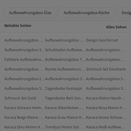
Aufbewahrungsbox Glas
Aufbewahrungsbox Küche
Desig
Beliebte Seiten
Alles Sehen
Aufbewahrungsbox Glas
Aufbewahrungsbox Küche
Design Geschirrset
Aufbewahrungsbox Stapelbar
Schubladen Aufbewahrungsbox
Aufbewahrungsbox Kühlschrank
Faltbare Aufbewahrungsbox
Aufbewahrungsbox Transparent
Aufbewahrungsbox Rechteckig
Aufbewahrungsbox Baumwolle
Runde Aufbewahrungsbox
Schmuck Set Geschenk
Aufbewahrungsbox 25X25X25
Aufbewahrungsbox 30 X 25 X 20
Aufbewahrungsbox 50 X 30 X 20
Aufbewahrungsbox 50 X 30 X 25
Tagesdecke Gesteppt
Aufbewahrungsbox 50 X 40 X 30
Schmuck Set Gold
Tagesdecke Bett Gesteppt
Karaca Kleine Haushaltsgeräte
Karaca Schwarz Heim & Möbel
Karaca Silberfarben Kleine Haushaltsgeräte
Karaca Rosa Kleine Haushaltsgeräte
Karaca Beige Kleine Haushaltsgeräte
Karaca Grau Kleine Haushaltsgeräte
Karaca Home Schwarz Decken
Karaca Ekru Kleine Haushaltsgeräte
Trendyol Home Schwarz Haustierbedarf
Karaca Weiß Aufbewahrungsbehälter