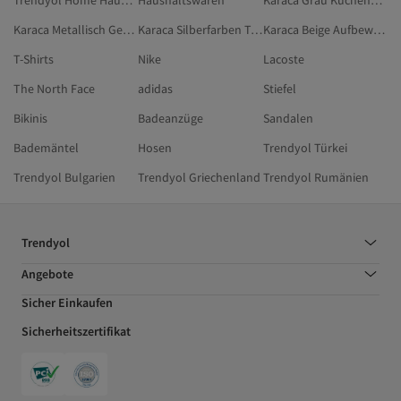
Trendyol Home Hauptspeisenteller
Haushaltswaren
Karaca Grau Küchenaufbewahrung & -organisation
Karaca Metallisch Geschirr & Küche
Karaca Silberfarben Tafelservice
Karaca Beige Aufbewahrungsbehälter
T-Shirts
Nike
Lacoste
The North Face
adidas
Stiefel
Bikinis
Badeanzüge
Sandalen
Bademäntel
Hosen
Trendyol Türkei
Trendyol Bulgarien
Trendyol Griechenland
Trendyol Rumänien
Trendyol
Angebote
Sicher Einkaufen
Sicherheitszertifikat