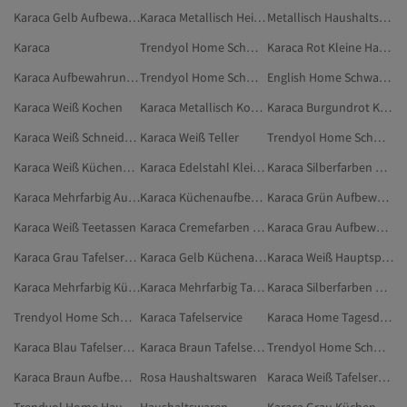
Karaca Gelb Aufbewahrungsbehälter
Karaca Metallisch Heim & Möbel
Metallisch Haushaltswaren
Karaca
Trendyol Home Schwarz Hauptspeisenteller
Karaca Rot Kleine Haushaltsgeräte
Karaca Aufbewahrungsbehälter
Trendyol Home Schwarz Tierbedarf
English Home Schwarz Haushaltswaren
Karaca Weiß Kochen
Karaca Metallisch Kochen
Karaca Burgundrot Kleine Haushaltsgeräte
Karaca Weiß Schneidebretter
Karaca Weiß Teller
Trendyol Home Schwarz Aufbewahrungsbehälter
Karaca Weiß Küchenaufbewahrung & -organisation
Karaca Edelstahl Kleine Haushaltsgeräte
Karaca Silberfarben Heim & Möbel
Karaca Mehrfarbig Aufbewahrungsbehälter
Karaca Küchenaufbewahrung & -organisation
Karaca Grün Aufbewahrungsbehälter
Karaca Weiß Teetassen
Karaca Cremefarben Heim & Möbel
Karaca Grau Aufbewahrungsbehälter
Karaca Grau Tafelservice
Karaca Gelb Küchenaufbewahrung & -organisation
Karaca Weiß Hauptspeisenteller
Karaca Mehrfarbig Küchenaufbewahrung & -organisation
Karaca Mehrfarbig Tafelservice
Karaca Silberfarben Kochen
Trendyol Home Schwarz Tassen
Karaca Tafelservice
Karaca Home Tagesdecken-Sets
Karaca Blau Tafelservice
Karaca Braun Tafelservice
Trendyol Home Schwarz Becher- & Tassen-Sets
Karaca Braun Aufbewahrungsbehälter
Rosa Haushaltswaren
Karaca Weiß Tafelservice