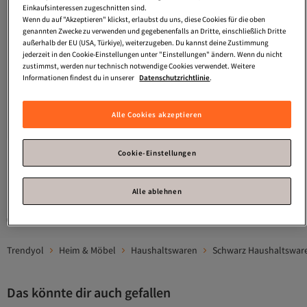
Einkaufsinteressen zugeschnitten sind.
Wenn du auf "Akzeptieren" klickst, erlaubst du uns, diese Cookies für die oben
genannten Zwecke zu verwenden und gegebenenfalls an Dritte, einschließlich Dritte
außerhalb der EU (USA, Türkiye), weiterzugeben. Du kannst deine Zustimmung
jederzeit in den Cookie-Einstellungen unter "Einstellungen" ändern. Wenn du nicht
zustimmst, werden nur technisch notwendige Cookies verwendet. Weitere
Informationen findest du in unserer
Datenschutzrichtlinie
.
Platz 8 der am häufigsten angezeigten
Karaca
Massimo 4er Set
Vorratsdosen/Vorratsdosen
3.9
(
16
)
Alle Cookies akzeptieren
Anthrazit
Versand kostenlos ab 35€
17,
95
€
Cookie-Einstellungen
1
Alle ablehnen
Gesponserte Artikel sind von Verkäufern hervorgehobene Werbeangebote.
Trendyol
Heim & Möbel
Haushaltswaren
Schwarz Haushaltswar
Das könnte dir auch gefallen