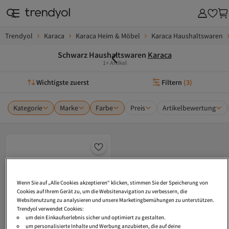
Trendyol
Karaca
Karaca Heim & Möbel
Karaca Haushaltswaren
Schwarz Haushaltswaren
Karaca
1+ Artikel
Wichtigste zuerst
Filtern
(
3
)
Kategorie
Marke
Farbe
Preis
Artikelbewertung
Wenn Sie auf „Alle Cookies akzeptieren“ klicken, stimmen Sie der Speicherung von
Cookies auf Ihrem Gerät zu, um die Websitenavigation zu verbessern, die
Websitenutzung zu analysieren und unsere Marketingbemühungen zu unterstützen.
Trendyol verwendet Cookies:
um dein Einkaufserlebnis sicher und optimiert zu gestalten.
um personalisierte Inhalte und Werbung anzubieten, die auf deine