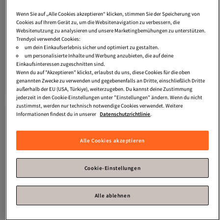
Wenn Sie auf „Alle Cookies akzeptieren“ klicken, stimmen Sie der Speicherung von
Cookies auf Ihrem Gerät zu, um die Websitenavigation zu verbessern, die
Websitenutzung zu analysieren und unsere Marketingbemühungen zu unterstützen.
Trendyol verwendet Cookies:
um dein Einkaufserlebnis sicher und optimiert zu gestalten.
um personalisierte Inhalte und Werbung anzubieten, die auf deine
Einkaufsinteressen zugeschnitten sind.
Kipling
Basic Plus City Rucksack 30
Kipling
Basic Plus Spontaneous M 4
Versand Kostenlos
Versand Kostenlos
Wenn du auf "Akzeptieren" klickst, erlaubst du uns, diese Cookies für die oben
cm
Rollen Trolley 66 cm
Gratis Versand
Gratis Versand
genannten Zwecke zu verwenden und gegebenenfalls an Dritte, einschließlich Dritte
Versand Kostenlos
Versand Kostenlos
94,
269,
90
€
90
€
außerhalb der EU (USA, Türkiye), weiterzugeben. Du kannst deine Zustimmung
jederzeit in den Cookie-Einstellungen unter "Einstellungen" ändern. Wenn du nicht
zustimmst, werden nur technisch notwendige Cookies verwendet. Weitere
Informationen findest du in unserer
Datenschutzrichtlinie
.
Alle Cookies akzeptieren
Cookie-Einstellungen
Alle ablehnen