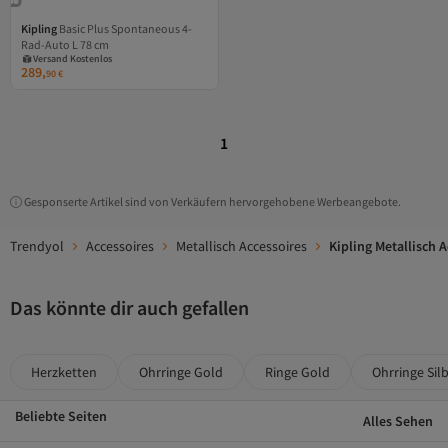
Kipling
Basic Plus Spontaneous 4-
Versand Kostenlos
Rad-Auto L 78 cm
Gratis Versand
Versand Kostenlos
289,
90
€
1
Gesponserte Artikel sind von Verkäufern hervorgehobene Werbeangebote.
Trendyol
Accessoires
Metallisch Accessoires
Kipling Metallisch 
Das könnte dir auch gefallen
Herzketten
Ohrringe Gold
Ringe Gold
Ohrringe Si
Beliebte Seiten
Alles Sehen