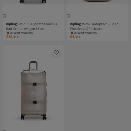
Kipling
Basic Plus Spontaneous S 4-
Kipling
35 cm Laptopfach – Basic
Versand Kostenlos
Versand Kostenlos
Rad-Schrankwagen 53 cm
Plus Seoul S Rucksack
Gratis Versand
Gratis Versand
Versand Kostenlos
Versand Kostenlos
219,
94,
90
€
90
€