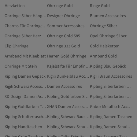
Herzketten
Ohrringe Gold
Ringe Gold
Ohrringe Silber Hängend
Designer Ohrringe
Blumen Accessoires
Charms Für Ohrringe Gold
Sommer Accessoires
Ohrringe Silber
Ohrringe Silber Herz
Ohrringe Gold 585
Opal Ohrringe Silber
Clip Ohrringe
Ohrringe 333 Gold
Gold Halsketten
Armband Mit Kleeblatt
Herren Gold Ohrringe
Armband Gold
Ohrringe Mit Stein
Kajalstifte Für Empfindliche Augen
Kipling Blau Gepäck
Kipling Damen Gepäck
Kiğılı Dunkelblau Accessoires
Kiğılı Braun Accessoires
Kiğılı Schwarz Accessoires
Damen Accessoires
Kipling Silberfarben Schultertaschen
XD Design Damen Accessoires
Kipling Goldfarben Schultertaschen
Kipling Silberfarben Taschen
Kipling Goldfarben Taschen
XHAN Damen Accessoires
Gabor Metallisch Accessoires
Kipling Schultertaschen
Kipling Schwarz Bauchtaschen
Kipling Damen Taschen
Kipling Handtaschen
Kipling Schwarz Schultertaschen
Kipling Damen Schultertaschen
Kipling Grün Taschen
Kipling Grün Schultertaschen
Kipling Schwarz Taschen