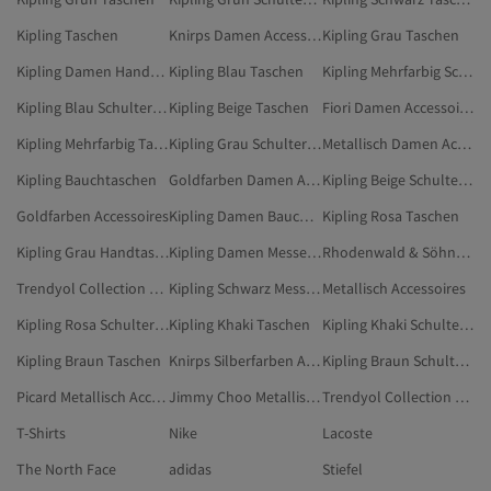
Kipling Taschen
Knirps Damen Accessoires
Kipling Grau Taschen
Kipling Damen Handtaschen
Kipling Blau Taschen
Kipling Mehrfarbig Schultertaschen
Kipling Blau Schultertaschen
Kipling Beige Taschen
Fiori Damen Accessoires
Kipling Mehrfarbig Taschen
Kipling Grau Schultertaschen
Metallisch Damen Accessoires
Kipling Bauchtaschen
Goldfarben Damen Accessoires
Kipling Beige Schultertaschen
Goldfarben Accessoires
Kipling Damen Bauchtaschen
Kipling Rosa Taschen
Kipling Grau Handtaschen
Kipling Damen Messenger-Taschen
Rhodenwald & Söhne Goldfarben Accessoires
Trendyol Collection Damen Accessoires
Kipling Schwarz Messenger-Taschen
Metallisch Accessoires
Kipling Rosa Schultertaschen
Kipling Khaki Taschen
Kipling Khaki Schultertaschen
Kipling Braun Taschen
Knirps Silberfarben Accessoires
Kipling Braun Schultertaschen
Picard Metallisch Accessoires
Jimmy Choo Metallisch Accessoires
Trendyol Collection Goldfarben Accessoires
T-Shirts
Nike
Lacoste
The North Face
adidas
Stiefel