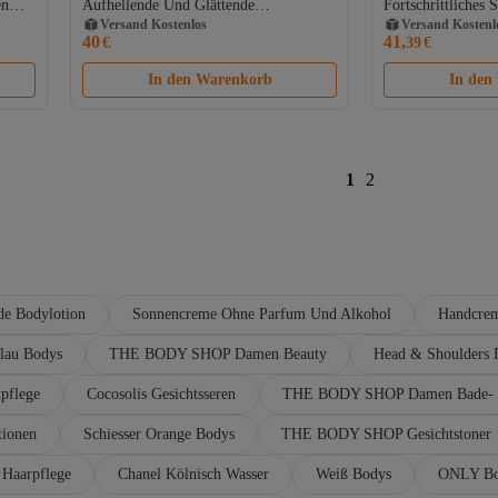
en
Aufhellende Und Glättende
Fortschrittliches 
Gratis Versand
Gratis Versand
Körperlotion Sensilis 200 ml
Versand Kostenlos
Remodellierendes
Versand Kostenl
40
41,
€
39
€
In den Warenkorb
In den
1
2
de Bodylotion
Sonnencreme Ohne Parfum Und Alkohol
Handcrem
lau Bodys
THE BODY SHOP Damen Beauty
Head & Shoulders 
pflege
Cocosolis Gesichtsseren
THE BODY SHOP Damen Bade- &
tionen
Schiesser Orange Bodys
THE BODY SHOP Gesichtstoner
Haarpflege
Chanel Kölnisch Wasser
Weiß Bodys
ONLY Bo