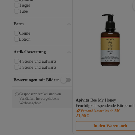
Tiegel
Tube
Form
Creme
Lotion
Artikelbewertung
4 Sterne und aufwärts
1 Sterne und aufwärts
Bewertungen mit Bildern
Gesponserte Artikel sind von
Verkäufern hervorgehobene
Apivita
Bee My Honey
Werbeangebote.
Feuchtigkeitsspendende Körpermil
Mit Honig, Aloe Und Ätherischen
Versand kostenlos ab 35€
21,
90
€
200 ml
In den Warenkorb