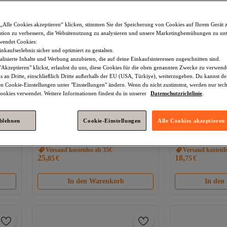
„Alle Cookies akzeptieren“ klicken, stimmen Sie der Speicherung von Cookies auf Ihrem Gerät 
tion zu verbessern, die Websitenutzung zu analysieren und unsere Marketingbemühungen zu unt
wendet Cookies:
nkaufserlebnis sicher und optimiert zu gestalten.
lisierte Inhalte und Werbung anzubieten, die auf deine Einkaufsinteressen zugeschnitten sind.
Akzeptieren" klickst, erlaubst du uns, diese Cookies für die oben genannten Zwecke zu verwen
s an Dritte, einschließlich Dritte außerhalb der EU (USA, Türkiye), weiterzugeben. Du kannst 
den Cookie-Einstellungen unter "Einstellungen" ändern. Wenn du nicht zustimmst, werden nur tec
okies verwendet. Weitere Informationen findest du in unserer
Datenschutzrichtlinie
.
ablehnen
Cookie-Einstellungen
Alle Cookies akzeptieren
Und
Uriage
Bariéderm Stick Linderung und
Apivita
Tonic Mo
Reparatur 22 Gr 22 g
Körpermilch Spen
Versand kostenlos ab 35€
Macht Die Haut W
Versand kostenl
25,
18,
85
€
75
€
In den Warenkorb
In den