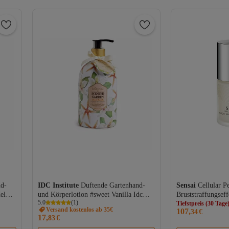
Tiefstpreis (30 Tage
nd-
IDC Institute
Duftende Gartenhand-
Sensai
Cellular P
Versand Kostenl
el
und Körperlotion #sweet Vanilla Idc
Bruststraffungsef
Gratis Versand
5.0
(
1
)
Institute 500 ml
Tiefstpreis (30 Tage
Versand kostenlos ab 35€
107,
34
€
17,
83
€