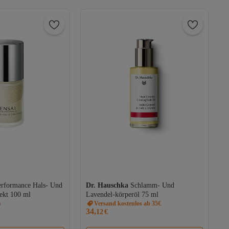
)
erformance Hals- Und
Dr. Hauschka
Schlamm- Und
os
fekt 100 ml
Lavendel-körperöl 75 ml
)
Versand kostenlos ab 35€
34,
12
€