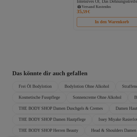
Intensives Öl, Das Dehnungsstreif
Gratis Versand
Und Narben Reduziert, 100 ml
Versand Kostenlos
35,
59
€
In den Warenkorb
Das könnte dir auch gefallen
Frei Öl Bodylotion
Bodylotion Ohne Alkohol
Straffen
Kosmetische Fusspflege
Sonnencreme Ohne Alkohol
B
THE BODY SHOP Damen Duschgels & Cremes
Damen Haut
THE BODY SHOP Damen Hautpflege
Issey Miyake Rasierlo
THE BODY SHOP Herren Beauty
Head & Shoulders Damen 