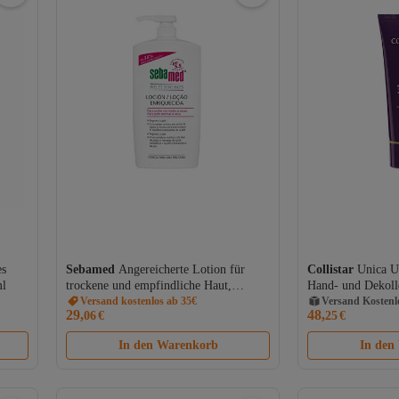
es
Sebamed
Angereicherte Lotion für
Collistar
Unica U
Versand Kostenl
ml
trockene und empfindliche Haut,
Hand- und Dekoll
Gratis Versand
Sebamed 750 ml
Versand kostenlos ab 35€
ml
Versand Kostenl
29,
48,
06
€
25
€
In den Warenkorb
In den