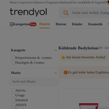
DE
Meine Coupons
Am Influencer-Programm teilnehmen
Über uns
Hilfe & Support
Suche nach Artikel, Kateg
Damen
Kategorien
Herren
Kinder
Kosmetik
Neu
Kühlende Bodylotion
38+ Art
Kategorie
Am besten bewertete Artikel
Körperlotionen & -cremes
Duschgels & Cremes
Es gab leider keine Ergebniss
Marke
Apivita
Uriage
Sebamed
AHAVA