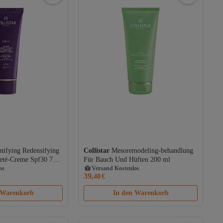
nifying Redensifying
Collistar
Mesoremodeling-behandlung
os
Versand Kostenlos
eté-Creme Spf30 75
Für Bauch Und Hüften 200 ml
Gratis Versand
os
Versand Kostenlos
39,
40
€
 Warenkorb
In den Warenkorb