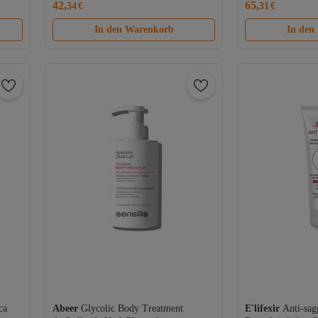
42,
65,
34
€
31
€
ml
In den Warenkorb
In den
ca
Abeer
Glycolic Body Treatment
E'lifexir
Anti-sag
Versand Kostenlos
Versand Kostenl