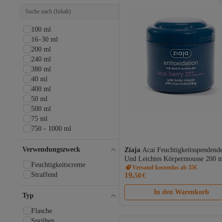
100 ml
16–30 ml
200 ml
240 ml
380 ml
40 ml
400 ml
50 ml
500 ml
75 ml
750 - 1000 ml
750 ml
80 ml
Verwendungszweck
Ziaja
Acai Feuchtigkeitsspendend
Und Leichtes Körpermousse 200 
Feuchtigkeitscreme
Versand kostenlos ab 35€
Straffend
19,
50
€
In den Warenkorb
Typ
Flasche
Sprühen