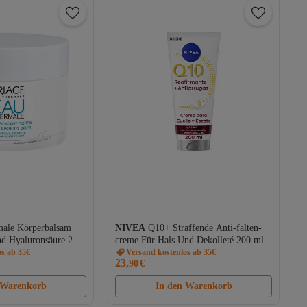
ale Körperbalsam
NIVEA
Q10+ Straffende Anti-falten-
nd Hyaluronsäure 200
creme Für Hals Und Dekolleté 200 ml
os ab 35€
Versand kostenlos ab 35€
23,
90
€
 Warenkorb
In den Warenkorb