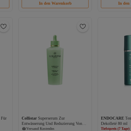
In den Warenkorb
In den
Tiefstpreis (7 Tage)
 Für
Collistar
Superserum Zur
ENDOCARE
Ten
Versand Kostenlos
Versand Kostenl
Entwässerung Und Reduzierung Von
Dekolleté 80 ml
Gratis Versand
Gratis Versand
Hautunreinheiten Tag Und Nacht 200
Versand Kostenlos
Tiefstpreis (7 Tage)