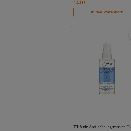
42,
34
€
In den Warenkorb
E'lifexir
Anti-dehnungsmarken Ci
Versand Kostenlos