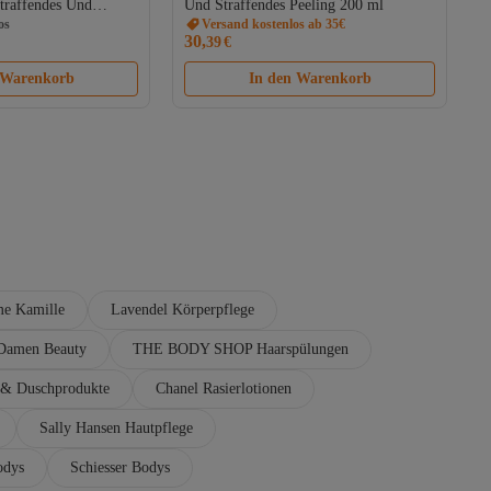
Straffendes Und
Und Straffendes Peeling 200 ml
 Körpercreme-gel 2
os
Versand kostenlos ab 35€
30,
39
€
 Warenkorb
In den Warenkorb
e Kamille
Lavendel Körperpflege
Damen Beauty
THE BODY SHOP Haarspülungen
 Duschprodukte
Chanel Rasierlotionen
Sally Hansen Hautpflege
dys
Schiesser Bodys