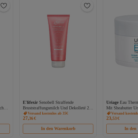
E'lifexir
Senobell Straffende
Uriage
Eau Therm
ch
Bruststraffungsmilch Und Dekolleté 200
Mit Sheabutter U
 Ölen
ml
Versand kostenlos ab 35€
ml
Versand kostenl
27,
23,
36
€
53
€
In den Warenkorb
In den