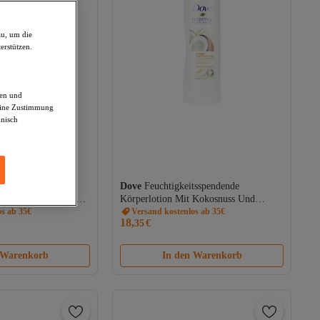
zu, um die
erstützen.
den und
deine Zustimmung
hnisch
untain Tea
Dove
Feuchtigkeitsspendende
det Feuchtigkeit Und
Körperlotion Mit Kokosnuss Und
eich. 75 ml
os ab 35€
Mandeln, 400 ml
Versand kostenlos ab 35€
18,
35
€
 Warenkorb
In den Warenkorb