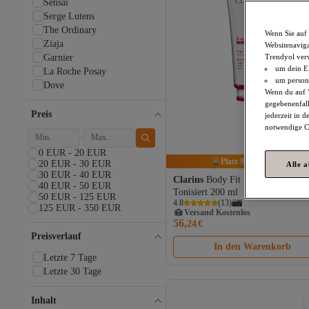
Sensai
Serge Lutens
The Ordinary
Wenn Sie auf 
Ziaja
Websitenaviga
Garnier
Trendyol ver
um dein Ei
La Roche Posay
um persona
Dove
Wenn du auf "
Guerlain
gegebenenfall
NIVEA
Preis
jederzeit in 
Clarins
notwendige Co
0 EUR - 20 EUR
Platz 9 der Bestseller
20 EUR - 30 EUR
Alle 
30 EUR - 40 EUR
Clarins
Body Fit Active Glättet 
40 EUR - 50 EUR
Versand Kostenlos
Tonisiert 200 ml
50 EUR - 125 EUR
Gratis Versand
4.8
(
13
)
125 EUR - 350 EUR
Versand Kostenlos
56,
24
€
Preisverlauf
In den Warenkorb
Letzte 7 Tage
Letzte 30 Tage
Inhalt