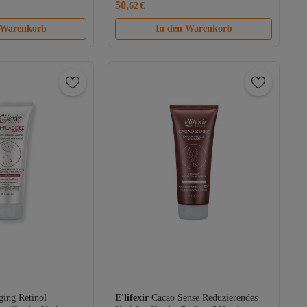
50,
62
€
 Warenkorb
In den Warenkorb
ging Retinol
E'lifexir
Cacao Sense Reduzierendes
os