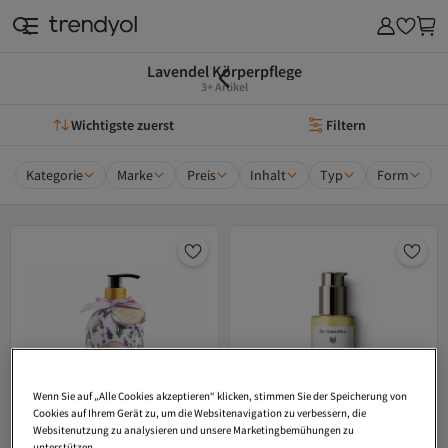
Lavendel Körperpflege
3+ Artikel
Wichtigste zuerst
Filtern
Kategorie
Marke
Preis
Inhalt
Typ
Form
Wenn Sie auf „Alle Cookies akzeptieren“ klicken, stimmen Sie der Speicherung von
Cookies auf Ihrem Gerät zu, um die Websitenavigation zu verbessern, die
Websitenutzung zu analysieren und unsere Marketingbemühungen zu
unterstützen.