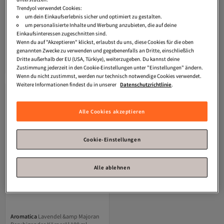
Trendyol verwendet Cookies:
um dein Einkaufserlebnis sicher und optimiert zu gestalten.
IDC Institute
Duftende Gartenhand-
Dr. Hauschka
Schlamm- Und
um personalisierte Inhalte und Werbung anzubieten, die auf deine
und Körperlotion #warmer Lavendel
Lavendel-körperöl 75 ml
Einkaufsinteressen zugeschnitten sind.
Versand kostenlos ab 35€
Versand kostenlos ab 35€
Idc Institute 500 ml
Wenn du auf "Akzeptieren" klickst, erlaubst du uns, diese Cookies für die oben
17,
34,
83
€
12
€
genannten Zwecke zu verwenden und gegebenenfalls an Dritte, einschließlich
Dritte außerhalb der EU (USA, Türkiye), weiterzugeben. Du kannst deine
In den Warenkorb
In den Warenkorb
Zustimmung jederzeit in den Cookie-Einstellungen unter "Einstellungen" ändern.
Wenn du nicht zustimmst, werden nur technisch notwendige Cookies verwendet.
Weitere Informationen findest du in unserer
Datenschutzrichtlinie
.
Alle Cookies akzeptieren
Cookie-Einstellungen
Alle ablehnen
Aromatica
Lavendel &amp Majoran
Versand Kostenlos