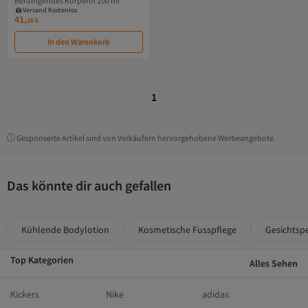
Beruhigendes Körperöl 100 ml
Gratis Versand
Versand Kostenlos
41,
26
€
In den Warenkorb
1
Gesponserte Artikel sind von Verkäufern hervorgehobene Werbeangebote.
Das könnte dir auch gefallen
Kühlende Bodylotion
Kosmetische Fusspflege
Gesichtsp
Top Kategorien
Alles Sehen
Kickers
Nike
adidas