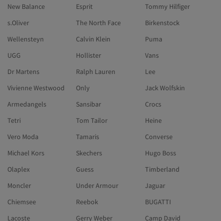
New Balance
Esprit
Tommy Hilfiger
s.Oliver
The North Face
Birkenstock
Wellensteyn
Calvin Klein
Puma
UGG
Hollister
Vans
Dr Martens
Ralph Lauren
Lee
Vivienne Westwood
Only
Jack Wolfskin
Armedangels
Sansibar
Crocs
Tetri
Tom Tailor
Heine
Vero Moda
Tamaris
Converse
Michael Kors
Skechers
Hugo Boss
Olaplex
Guess
Timberland
Moncler
Under Armour
Jaguar
Chiemsee
Reebok
BUGATTI
Lacoste
Gerry Weber
Camp David