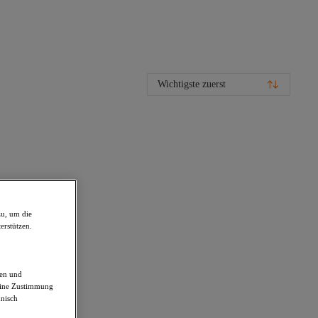
Wichtigste zuerst
zu, um die
erstützen.
den und
deine Zustimmung
hnisch