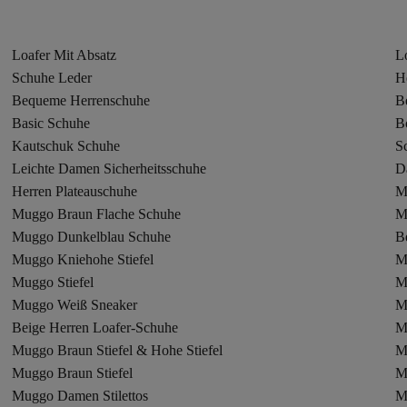
Loafer Mit Absatz
Lo
Schuhe Leder
H
Bequeme Herrenschuhe
B
Basic Schuhe
B
Kautschuk Schuhe
S
Leichte Damen Sicherheitsschuhe
D
Herren Plateauschuhe
M
Muggo Braun Flache Schuhe
M
Muggo Dunkelblau Schuhe
B
Muggo Kniehohe Stiefel
M
Muggo Stiefel
M
Muggo Weiß Sneaker
M
Beige Herren Loafer-Schuhe
M
Muggo Braun Stiefel & Hohe Stiefel
M
Muggo Braun Stiefel
M
Muggo Damen Stilettos
M