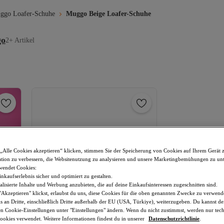
ggo Loafer-Schuhe
Muggo Beige Loafer-Schuhe
go
2+ Artikel
„Alle Cookies akzeptieren“ klicken, stimmen Sie der Speicherung von Cookies auf Ihrem Gerät 
tion zu verbessern, die Websitenutzung zu analysieren und unsere Marketingbemühungen zu unt
wendet Cookies:
nkaufserlebnis sicher und optimiert zu gestalten.
lisierte Inhalte und Werbung anzubieten, die auf deine Einkaufsinteressen zugeschnitten sind.
Akzeptieren" klickst, erlaubst du uns, diese Cookies für die oben genannten Zwecke zu verwen
s an Dritte, einschließlich Dritte außerhalb der EU (USA, Türkiye), weiterzugeben. Du kannst 
den Cookie-Einstellungen unter "Einstellungen" ändern. Wenn du nicht zustimmst, werden nur tec
okies verwendet. Weitere Informationen findest du in unserer
Datenschutzrichtlinie
.