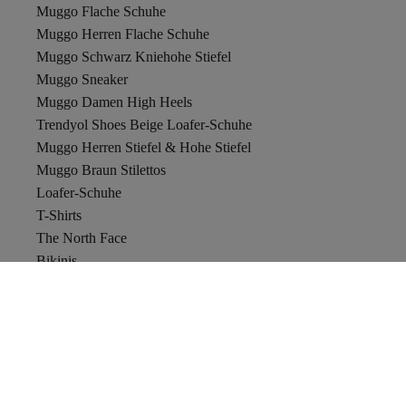
Muggo Flache Schuhe
Muggo Herren Flache Schuhe
Muggo Schwarz Kniehohe Stiefel
Muggo Sneaker
Muggo Damen High Heels
Trendyol Shoes Beige Loafer-Schuhe
Muggo Herren Stiefel & Hohe Stiefel
Muggo Braun Stilettos
Loafer-Schuhe
T-Shirts
The North Face
Bikinis
Bademäntel
Trendyol Bulgarien
Trendyol
Versand & Rücksendung