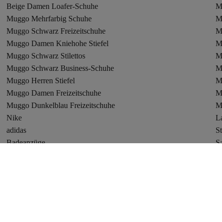
Beige Damen Loafer-Schuhe
M
Muggo Mehrfarbig Schuhe
M
Muggo Schwarz Freizeitschuhe
M
Muggo Damen Kniehohe Stiefel
M
Muggo Schwarz Stilettos
M
Muggo Schwarz Business-Schuhe
M
Muggo Herren Stiefel
M
Muggo Damen Freizeitschuhe
M
Muggo Dunkelblau Freizeitschuhe
M
Nike
L
adidas
St
Badeanzüge
S
Hosen
T
Trendyol Griechenland
T
Angebote
Werde Teil des TrendFam Influencer-Programms