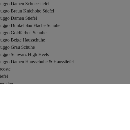
uggo Damen Schneestiefel
uggo Braun Kniehohe Stiefel
uggo Damen Stiefel
uggo Dunkelblau Flache Schuhe
uggo Goldfarben Schuhe
uggo Beige Hausschuhe
uggo Grau Schuhe
uggo Schwarz High Heels
uggo Damen Hausschuhe & Hausstiefel
acoste
iefel
andalen
rendyol Türkei
rendyol Rumänien
Sicher Einkaufen