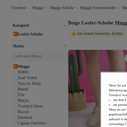
Trendyol
Muggo
Muggo Schuhe
Muggo Freizeitschuhe
Mu
Beige Loafer-Schuhe
Mug
Kategorie
Am besten bewertete Artikel
Loafer-Schuhe
Marke
Muggo
SOHO
Josef Seibel
Yaya by Hotiç
Wenn Sie auf 
Bambi
Websitenaviga
Elle
Trendyol ver
um dein Ei
Marjin
um persona
Trendyol Shoes
Wenn du auf "
Riccon
gegebenenfall
Derimod
jederzeit in 
Capone Outfitters
notwendige Co