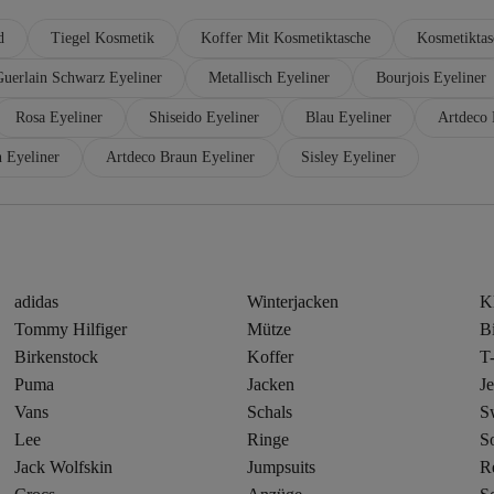
d
Tiegel Kosmetik
Koffer Mit Kosmetiktasche
Kosmetiktas
Guerlain Schwarz Eyeliner
Metallisch Eyeliner
Bourjois Eyeliner
Rosa Eyeliner
Shiseido Eyeliner
Blau Eyeliner
Artdeco 
 Eyeliner
Artdeco Braun Eyeliner
Sisley Eyeliner
adidas
Winterjacken
K
Tommy Hilfiger
Mütze
Bi
Birkenstock
Koffer
T-
Puma
Jacken
J
Vans
Schals
Sw
Lee
Ringe
S
Jack Wolfskin
Jumpsuits
R