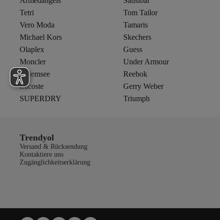
Armedangels
Sansibar
Tetri
Tom Tailor
Vero Moda
Tamaris
Michael Kors
Skechers
Olaplex
Guess
Moncler
Under Armour
Chiemsee
Reebok
Lacoste
Gerry Weber
SUPERDRY
Triumph
Trendyol
Versand & Rücksendung
Kontaktiere uns
Zugänglichkeitserklärung