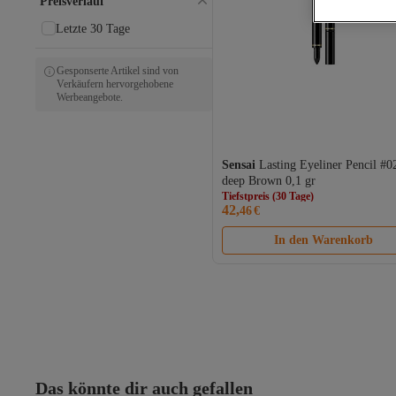
Preisverlauf
Letzte 30 Tage
Gesponserte Artikel sind von
Verkäufern hervorgehobene
Werbeangebote.
Tiefstpreis (30 Tage)
Sensai
Lasting Eyeliner Pencil #0
Versand Kostenlos
deep Brown 0,1 gr
Gratis Versand
Tiefstpreis (30 Tage)
42,
46
€
In den Warenkorb
Das könnte dir auch gefallen