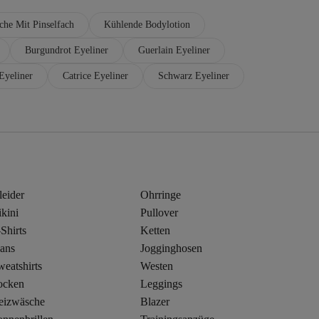
che Mit Pinselfach
Kühlende Bodylotion
Burgundrot Eyeliner
Guerlain Eyeliner
Eyeliner
Catrice Eyeliner
Schwarz Eyeliner
leider
Ohrringe
kini
Pullover
Shirts
Ketten
eans
Jogginghosen
eatshirts
Westen
ocken
Leggings
eizwäsche
Blazer