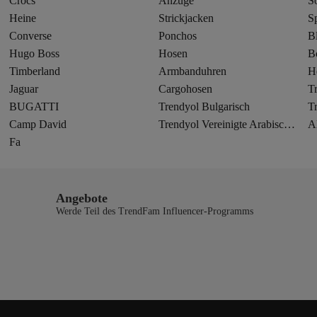
Crocs
Anzüge
S
Heine
Strickjacken
S
Converse
Ponchos
B
Hugo Boss
Hosen
B
Timberland
Armbanduhren
H
Jaguar
Cargohosen
T
BUGATTI
Trendyol Bulgarisch
T
Camp David
Trendyol Vereinigte Arabische Emirate
A
Fa
Angebote
Werde Teil des TrendFam Influencer-Programms