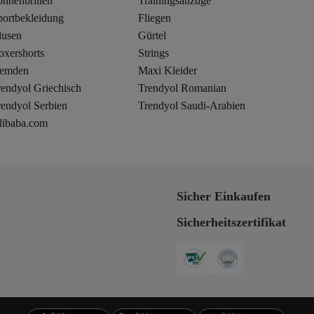
onnenbrillen
Trainingsanzüge
portbekleidung
Fliegen
lusen
Gürtel
oxershorts
Strings
emden
Maxi Kleider
rendyol Griechisch
Trendyol Romanian
rendyol Serbien
Trendyol Saudi-Arabien
libaba.com
Sicher Einkaufen
Sicherheitszertifikat