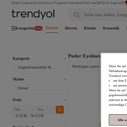
DE
Meine Coupons
Am Influencer-Programm teilnehmen
Über uns
Hilfe & Support
Suche nach Artikel, Kateg
Damen
Kategorien
Herren
Kinder
Kosmetik
Neu
Puder Eyeliner
1+ Artikel
Kategorie
Wichtigste zuerst
Wenn Sie auf 
Augenbrauenstifte &
Websitenaviga
Augenbrauenpuder
Trendyol ver
Marke
um dein Ei
um persona
Sensai
Wenn du auf "
gegebenenfall
Preis
jederzeit in 
notwendige Co
0 EUR - 50 EUR
Alle 