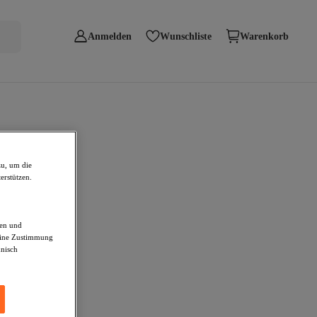
Anmelden
Wunschliste
Warenkorb
zu, um die
erstützen.
den und
deine Zustimmung
hnisch