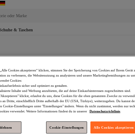
orie oder Marke
Schuhe & Taschen
„Alle Cookies akzeptieren“ klicken, stimmen Sie der Speicherung von Cookies auf Ihrem Gerät 
tion zu verbessern, die Websitenutzung zu analysieren und unsere Marketingbemühungen zu unt
wendet Cookies:
nkaufserlebnis sicher und optimiert zu gestalten.
lisierte Inhalte und Werbung anzubieten, die auf deine Einkaufsinteressen zugeschnitten sind.
Akzeptieren" klickst, erlaubst du uns, diese Cookies für die oben genannten Zwecke zu verwen
s an Dritte, einschließlich Dritte außerhalb der EU (USA, Türkiye), weiterzugeben. Du kannst 
den Cookie-Einstellungen unter "Einstellungen" ändern. Wenn du nicht zustimmst, werden nur tec
okies verwendet. Weitere Informationen findest du in unserer
Datenschutzrichtlinie
.
ablehnen
Cookie-Einstellungen
Alle Cookies akzeptieren