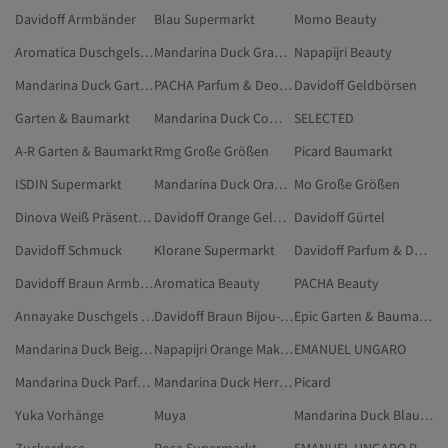
Davidoff Armbänder
Blau Supermarkt
Momo Beauty
Aromatica Duschgels & Cremes
Mandarina Duck Grau Computer & Tablets
Napapijri Beauty
Mandarina Duck Garten & Baumarkt
PACHA Parfum & Deodorant
Davidoff Geldbörsen
Garten & Baumarkt
Mandarina Duck Computer & Tablets
SELECTED
A-R Garten & Baumarkt
Rmg Große Größen
Picard Baumarkt
ISDIN Supermarkt
Mandarina Duck Orange Computer & Tablets
Mo Große Größen
Dinova Weiß Präsentationsartikel Für Tee Und Kaffee
Davidoff Orange Geldbörsen
Davidoff Gürtel
Davidoff Schmuck
Klorane Supermarkt
Davidoff Parfum & Deodorant
Davidoff Braun Armbänder
Aromatica Beauty
PACHA Beauty
Annayake Duschgels & Cremes
Davidoff Braun Bijou-Armbänder
Epic Garten & Baumarkt
Mandarina Duck Beige Computer & Tablets
Napapijri Orange Make-up
EMANUEL UNGARO
Mandarina Duck Parfum & Deodorant
Mandarina Duck Herren Computer & Tablets
Picard
Yuka Vorhänge
Muya
Mandarina Duck Blau Computer & Tablets