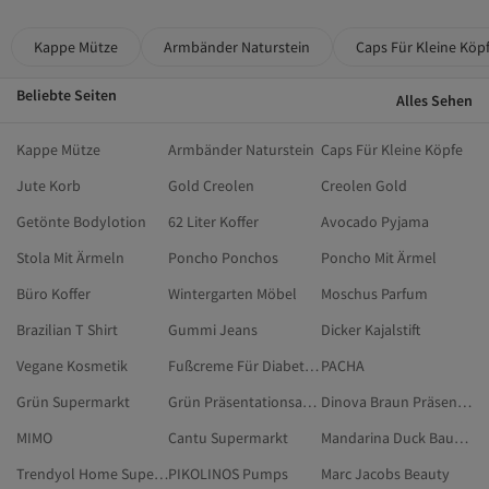
Kappe Mütze
Armbänder Naturstein
Caps Für Kleine Köp
Beliebte Seiten
Alles Sehen
Kappe Mütze
Armbänder Naturstein
Caps Für Kleine Köpfe
Jute Korb
Gold Creolen
Creolen Gold
Getönte Bodylotion
62 Liter Koffer
Avocado Pyjama
Stola Mit Ärmeln
Poncho Ponchos
Poncho Mit Ärmel
Büro Koffer
Wintergarten Möbel
Moschus Parfum
Brazilian T Shirt
Gummi Jeans
Dicker Kajalstift
Vegane Kosmetik
Fußcreme Für Diabetiker
PACHA
Grün Supermarkt
Grün Präsentationsartikel Für Tee Und Kaffee
Dinova Braun Präsentationsartikel Für Tee Und Kaffee
MIMO
Cantu Supermarkt
Mandarina Duck Baumarkt
Trendyol Home Supermarkt
PIKOLINOS Pumps
Marc Jacobs Beauty