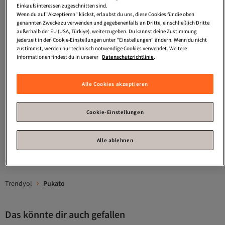
Einkaufsinteressen zugeschnitten sind.
Wenn du auf "Akzeptieren" klickst, erlaubst du uns, diese Cookies für die oben
genannten Zwecke zu verwenden und gegebenenfalls an Dritte, einschließlich Dritte
außerhalb der EU (USA, Türkiye), weiterzugeben. Du kannst deine Zustimmung
jederzeit in den Cookie-Einstellungen unter "Einstellungen" ändern. Wenn du nicht
zustimmst, werden nur technisch notwendige Cookies verwendet. Weitere
Informationen findest du in unserer
Datenschutzrichtlinie
.
Pukato
Wasserdichter
Matratzenschoner, Spannbettlaken
5.0
(
1
)
Alle Cookies akzeptieren
mit 4 Ecken, flüssigkeits- und
Versand kostenlos ab 35€
fleckenbeständig, Protec
21,
99
€
Cookie-Einstellungen
1
Alle ablehnen
Gesponserte Artikel sind von Verkäufern hervorgehobene Werbeangebote.
Trendyol
Pukato
Das könnte dir auch gefallen