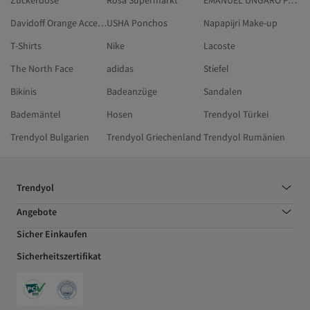
Zuckerdose
Rosa Supermarkt
EMANUEL UNGARO Parfum & Deodorant
Davidoff Orange Accessoires
USHA Ponchos
Napapijri Make-up
T-Shirts
Nike
Lacoste
The North Face
adidas
Stiefel
Bikinis
Badeanzüge
Sandalen
Bademäntel
Hosen
Trendyol Türkei
Trendyol Bulgarien
Trendyol Griechenland
Trendyol Rumänien
Trendyol
Angebote
Sicher Einkaufen
Sicherheitszertifikat