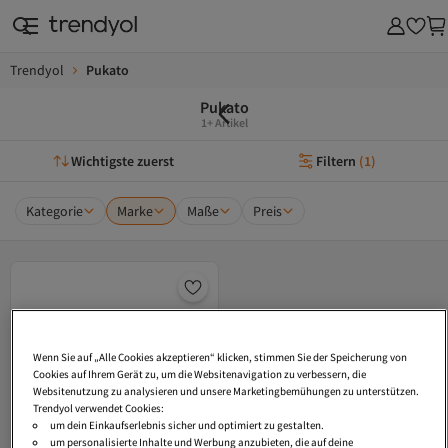
Trendyol
Pukato
Pukato
1+ Artikel
Wichtigste zuerst
Filtern
(
1
)
Kategorie
Marke
Maße
Preis
Wenn Sie auf „Alle Cookies akzeptieren“ klicken, stimmen Sie der Speicherung von
Cookies auf Ihrem Gerät zu, um die Websitenavigation zu verbessern, die
Websitenutzung zu analysieren und unsere Marketingbemühungen zu unterstützen.
Trendyol verwendet Cookies:
um dein Einkaufserlebnis sicher und optimiert zu gestalten.
um personalisierte Inhalte und Werbung anzubieten, die auf deine