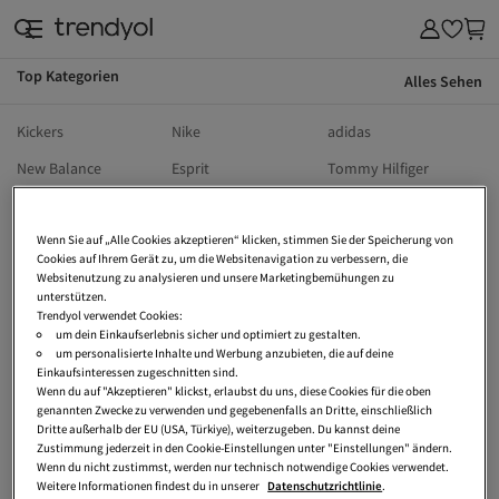
Top Kategorien
Alles Sehen
Kickers
Nike
adidas
New Balance
Esprit
Tommy Hilfiger
s.Oliver
The North Face
Birkenstock
Wenn Sie auf „Alle Cookies akzeptieren“ klicken, stimmen Sie der Speicherung von
Wellensteyn
Calvin Klein
Puma
Cookies auf Ihrem Gerät zu, um die Websitenavigation zu verbessern, die
UGG
Hollister
Vans
Websitenutzung zu analysieren und unsere Marketingbemühungen zu
unterstützen.
Dr Martens
Ralph Lauren
Lee
Trendyol verwendet Cookies:
um dein Einkaufserlebnis sicher und optimiert zu gestalten.
Vivienne Westwood
Only
Jack Wolfskin
um personalisierte Inhalte und Werbung anzubieten, die auf deine
Einkaufsinteressen zugeschnitten sind.
Armedangels
Sansibar
Crocs
Wenn du auf "Akzeptieren" klickst, erlaubst du uns, diese Cookies für die oben
genannten Zwecke zu verwenden und gegebenenfalls an Dritte, einschließlich
Tetri
Tom Tailor
Heine
Dritte außerhalb der EU (USA, Türkiye), weiterzugeben. Du kannst deine
Zustimmung jederzeit in den Cookie-Einstellungen unter "Einstellungen" ändern.
Vero Moda
Tamaris
Converse
Wenn du nicht zustimmst, werden nur technisch notwendige Cookies verwendet.
Weitere Informationen findest du in unserer
Datenschutzrichtlinie
.