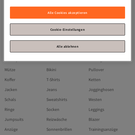
Michael Kors
Skechers
Hugo Boss
Olaplex
Guess
Timberland
Alle Cookies akzeptieren
Moncler
Under Armour
Jaguar
Chiemsee
Reebok
BUGATTI
Cookie-Einstellungen
Lacoste
Gerry Weber
Camp David
Alle ablehnen
SUPERDRY
Triumph
Fa
Winterjacken
Kleider
Ohrringe
Mütze
Bikini
Pullover
Koffer
T-Shirts
Ketten
Jacken
Jeans
Jogginghosen
Schals
Sweatshirts
Westen
Ringe
Socken
Leggings
Jumpsuits
Reizwäsche
Blazer
Anzüge
Sonnenbrillen
Trainingsanzüge