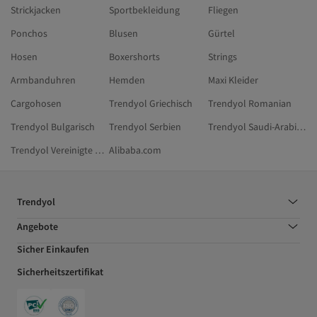
Strickjacken
Sportbekleidung
Fliegen
Ponchos
Blusen
Gürtel
Hosen
Boxershorts
Strings
Armbanduhren
Hemden
Maxi Kleider
Cargohosen
Trendyol Griechisch
Trendyol Romanian
Trendyol Bulgarisch
Trendyol Serbien
Trendyol Saudi-Arabien
Trendyol Vereinigte Arabische Emirate
Alibaba.com
Trendyol
Angebote
Sicher Einkaufen
Sicherheitszertifikat