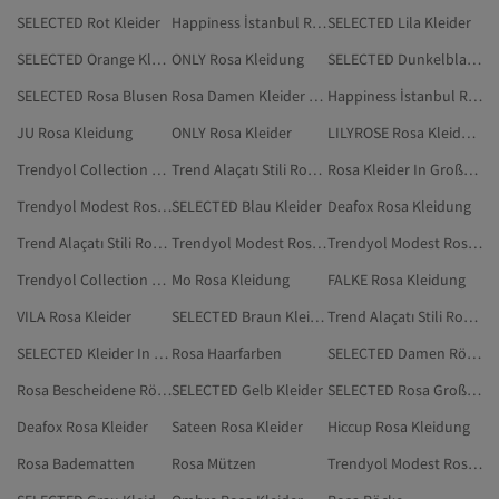
SELECTED Rot Kleider
Happiness İstanbul Rosa Kleidung
SELECTED Lila Kleider
SELECTED Orange Kleidung
ONLY Rosa Kleidung
SELECTED Dunkelblau Kleidung
SELECTED Rosa Blusen
Rosa Damen Kleider In Großen Größen
Happiness İstanbul Rosa Kleider
JU Rosa Kleidung
ONLY Rosa Kleider
LILYROSE Rosa Kleidung
Trendyol Collection Rosa Mützen
Trend Alaçatı Stili Rosa Bescheidene Kleider
Rosa Kleider In Großen Größen
Trendyol Modest Rosa Kleidung
SELECTED Blau Kleider
Deafox Rosa Kleidung
Trend Alaçatı Stili Rosa Kleider
Trendyol Modest Rosa Bescheidene Kleider
Trendyol Modest Rosa Kleider
Trendyol Collection Rosa Röcke
Mo Rosa Kleidung
FALKE Rosa Kleidung
VILA Rosa Kleider
SELECTED Braun Kleidung
Trend Alaçatı Stili Rosa Kleidung
SELECTED Kleider In Großen Größen
Rosa Haarfarben
SELECTED Damen Röcke
Rosa Bescheidene Röcke
SELECTED Gelb Kleider
SELECTED Rosa Große Größen
Deafox Rosa Kleider
Sateen Rosa Kleider
Hiccup Rosa Kleidung
Rosa Badematten
Rosa Mützen
Trendyol Modest Rosa Modest Kleidung