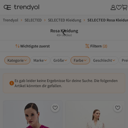
Trendyol
SELECTED
SELECTED Kleidung
SELECTED Rosa Kleidu
Rosa Kleidung
49+ Artikel
Wichtigste zuerst
Filtern
(
2
)
Kategorie
Marke
Größe
Farbe
Geschlecht
Pre
Es gab leider keine Ergebnisse für deine Suche. Die folgenden
Artikel könnten dir gefallen.