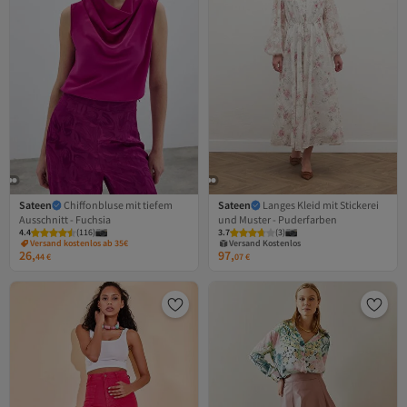
Sateen
Chiffonbluse mit tiefem
Sateen
Langes Kleid mit Stickerei
Ausschnitt - Fuchsia
und Muster - Puderfarben
Versand Kostenlos
4.4
(
116
)
3.7
Gratis Versand
(
3
)
Versand kostenlos ab 35€
Versand Kostenlos
26,
97,
44
€
07
€