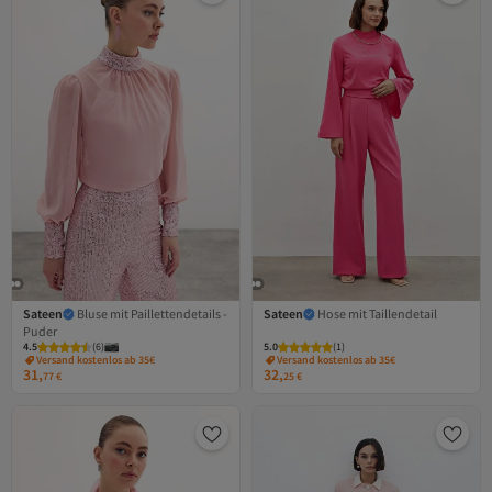
Sateen
Bluse mit Paillettendetails -
Sateen
Hose mit Taillendetail
Puder
4.5
(
6
)
5.0
(
1
)
Versand kostenlos ab 35€
Versand kostenlos ab 35€
31,
32,
77
€
25
€