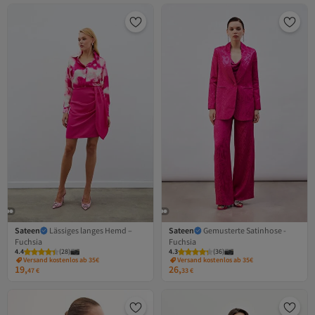
Sateen
Lässiges langes Hemd –
Sateen
Gemusterte Satinhose -
Fuchsia
Fuchsia
4.4
(
28
)
4.3
(
36
)
Versand kostenlos ab 35€
Versand kostenlos ab 35€
19,
26,
47
€
33
€