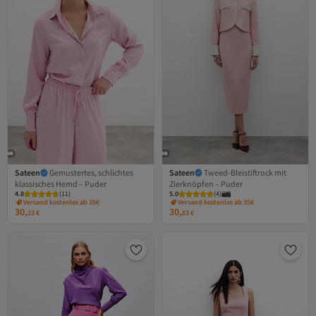
Sateen
Gemustertes, schlichtes
Sateen
Tweed-Bleistiftrock mit
klassisches Hemd – Puder
Zierknöpfen – Puder
4.8
(
11
)
5.0
(
4
)
Versand kostenlos ab 35€
Versand kostenlos ab 35€
30,
30,
23
€
83
€