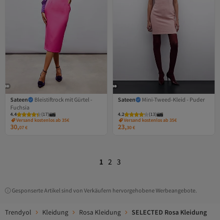
Sateen
Bleistiftrock mit Gürtel -
Sateen
Mini-Tweed-Kleid - Puder
Fuchsia
4.4
(
17
)
4.2
(
13
)
Versand kostenlos ab 35€
Versand kostenlos ab 35€
30,
23,
07
€
30
€
1
2
3
Gesponserte Artikel sind von Verkäufern hervorgehobene Werbeangebote.
Trendyol
Kleidung
Rosa Kleidung
SELECTED Rosa Kleidung