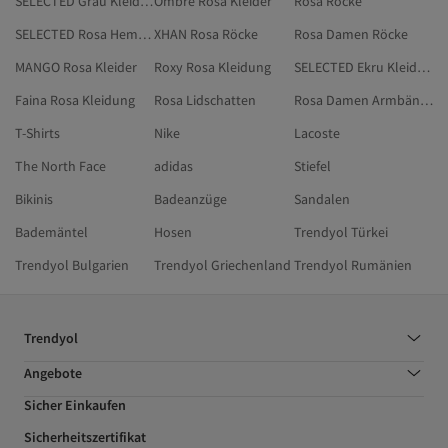
SELECTED Grau Kleidung
Ombre Rosa Kleider
Rosa Röcke
SELECTED Rosa Hemden
XHAN Rosa Röcke
Rosa Damen Röcke
MANGO Rosa Kleider
Roxy Rosa Kleidung
SELECTED Ekru Kleidung
Faina Rosa Kleidung
Rosa Lidschatten
Rosa Damen Armbänder
T-Shirts
Nike
Lacoste
The North Face
adidas
Stiefel
Bikinis
Badeanzüge
Sandalen
Bademäntel
Hosen
Trendyol Türkei
Trendyol Bulgarien
Trendyol Griechenland
Trendyol Rumänien
Trendyol
Angebote
Sicher Einkaufen
Sicherheitszertifikat