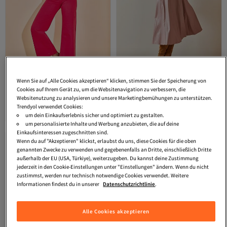
Wenn Sie auf „Alle Cookies akzeptieren“ klicken, stimmen Sie der Speicherung von
Cookies auf Ihrem Gerät zu, um die Websitenavigation zu verbessern, die
XHAN
Damen-Jeans mit hoher
XHAN
Puderfarbener Lederrock
Websitenutzung zu analysieren und unsere Marketingbemühungen zu unterstützen.
Taille und Tasche in Fuchsia, 2YZK5-
mit dickem Gürtel und Volants
Trendyol verwendet Cookies:
Versand kostenlos ab 35€
Versand kostenlos ab 35€
12774-07
4KXK7-47761-50
20,
25,
um dein Einkaufserlebnis sicher und optimiert zu gestalten.
99
€
79
€
um personalisierte Inhalte und Werbung anzubieten, die auf deine
Einkaufsinteressen zugeschnitten sind.
Wenn du auf "Akzeptieren" klickst, erlaubst du uns, diese Cookies für die oben
genannten Zwecke zu verwenden und gegebenenfalls an Dritte, einschließlich Dritte
außerhalb der EU (USA, Türkiye), weiterzugeben. Du kannst deine Zustimmung
jederzeit in den Cookie-Einstellungen unter "Einstellungen" ändern. Wenn du nicht
zustimmst, werden nur technisch notwendige Cookies verwendet. Weitere
Informationen findest du in unserer
Datenschutzrichtlinie
.
Alle Cookies akzeptieren