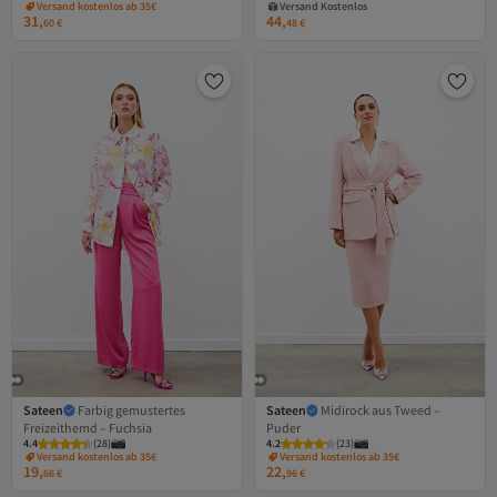
Versand kostenlos ab 35€
Versand Kostenlos
31,
44,
60
€
48
€
Sateen
Farbig gemustertes
Sateen
Midirock aus Tweed –
Freizeithemd – Fuchsia
Puder
4.4
(
28
)
4.2
(
23
)
Versand kostenlos ab 35€
Versand kostenlos ab 35€
19,
22,
66
€
96
€