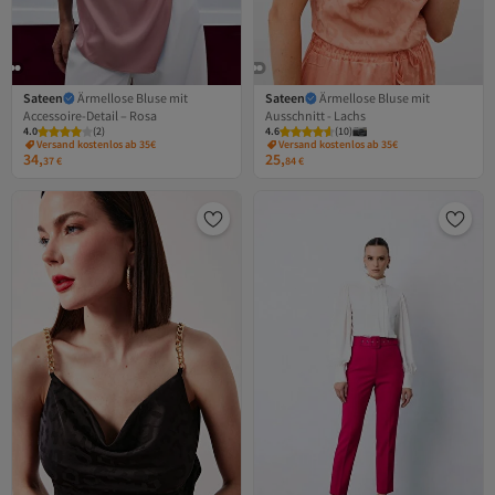
Sateen
Ärmellose Bluse mit
Sateen
Ärmellose Bluse mit
Accessoire-Detail – Rosa
Ausschnitt - Lachs
4.0
(
2
)
4.6
(
10
)
Versand kostenlos ab 35€
Versand kostenlos ab 35€
34,
25,
37
€
84
€