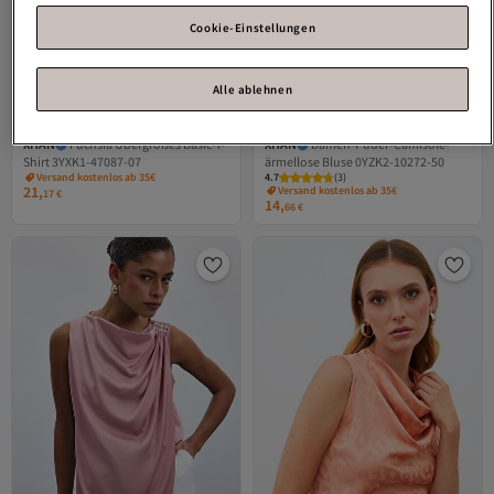
Cookie-Einstellungen
Alle ablehnen
XHAN
Fuchsia Übergroßes Basic-T-
XHAN
Damen-Puder-Camisole-
Shirt 3YXK1-47087-07
ärmellose Bluse 0YZK2-10272-50
Versand kostenlos ab 35€
4.7
(
3
)
21,
Versand kostenlos ab 35€
17
€
14,
66
€