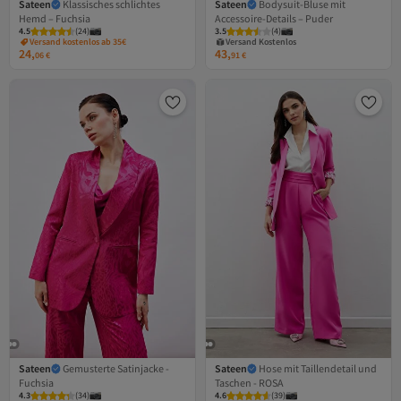
Sateen
Klassisches schlichtes
Sateen
Bodysuit-Bluse mit
Hemd – Fuchsia
Accessoire-Details – Puder
Versand Kostenlos
4.5
(
24
)
3.5
Gratis Versand
(
4
)
Versand kostenlos ab 35€
Versand Kostenlos
24,
43,
06
€
91
€
Sateen
Gemusterte Satinjacke -
Sateen
Hose mit Taillendetail und
Fuchsia
Taschen - ROSA
Versand Kostenlos
4.3
(
34
)
4.6
Gratis Versand
(
39
)