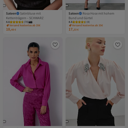
Sateen
Satinbluse mit
Sateen
Rosa Hose mit hohem
Kettenträgern – SCHWARZ
Bund und Gürtel
4.6
(
78
)
4.5
(
4
)
Versand kostenlos ab 35€
Versand kostenlos ab 35€
18,
17,
48
€
33
€