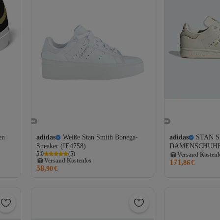
en
adidas
Weiße Stan Smith Bonega-
adidas
STAN 
Sneaker (IE4758)
DAMENSCHUHE
5.0
(
5
)
Versand Kostenl
Versand Kostenlos
171,
Gratis Versand
86
€
58,
Gratis Versand
90
€
Versand Kostenl
Versand Kostenlos