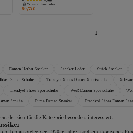
4.8
(
38
)
Versand Kostenlos
59,
Gratis Versand
53
€
Versand Kostenlos
1
Damen Herbst Sneaker
Sneaker Leder
Strick Sneaker
idas Damen Schuhe
Trendyol Shoes Damen Sportschuhe
Schwar
Trendyol Shoes Sportschuhe
Weiß Damen Sportschuhe
Wei
amen Schuhe
Puma Damen Sneaker
Trendyol Shoes Damen Snea
, der sich für die Kategorie besonders interessiert.
assiker
 Tennisspieler der 1970er Jahre, sind ein ikonisches Pro