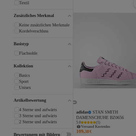
Textil
Zusätzliches Merkmal
Keine zusätzlichen Merkmale
Kordelverschluss
Basistyp
Flachsohle
Kollektion
Basics
Sport
Unisex
Artikelbewertung
4 Sterne und aufwärts
adidas
STAN SMITH
3 Sterne und aufwärts
DAMENSCHUHE BZ0656
2 Sterne und aufwärts
5.0
(
1
)
Versand Kostenlos
109,
Gratis Versand
38
€
Bewertungen mit Bildern