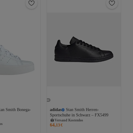
tan Smith Bonega-
adidas
Stan Smith Herren-
Sportschuhe in Schwarz – FX5499
Versand Kostenlos
os
64,
Gratis Versand
13
€
Versand Kostenlos