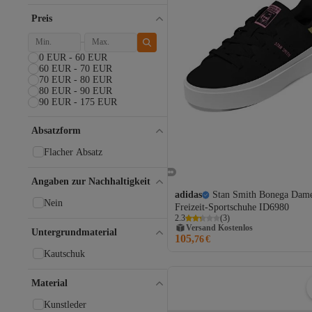
42 2/3
43 1/3
Preis
44 2/3
45 1/3
0 EUR - 60 EUR
60 EUR - 70 EUR
70 EUR - 80 EUR
80 EUR - 90 EUR
90 EUR - 175 EUR
Absatzform
Flacher Absatz
Angaben zur Nachhaltigkeit
adidas
Stan Smith Bonega Dam
Nein
Freizeit-Sportschuhe ID6980
2.3
(
3
)
Versand Kostenlos
Untergrundmaterial
105,
Gratis Versand
76
€
Versand Kostenlos
Kautschuk
Material
Kunstleder