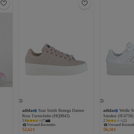
adidas
Stan Smith Bonega Damen
adidas
Weiße S
Rosa Turnschuhe (HQ9843)
Sneaker (IE4758)
3.6
(
7
)
2.5
(
2
)
Versand Kostenlos
Versand Kostenl
52,
56,
Gratis Versand
62
€
Gratis Versand
50
€