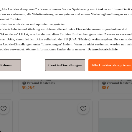
„Alle Cookies akzeptieren“ klicken, stimmen Sie der Speicherung von Cookies auf Ihrem Gerät 
tion zu verbessern, die Websitenutzung zu analysieren und unsere Marketingbemühungen zu unt
wendet Cookies:
nkaufserlebnis sicher und optimiert zu gestalten.
lisierte Inhalte und Werbung anzubieten, die auf deine Einkaufsinteressen zugeschnitten sind.
Akzeptieren" klickst, erlaubst du uns, diese Cookies für die oben genannten Zwecke zu verwen
s an Dritte, einschließlich Dritte außerhalb der EU (USA, Türkiye), weiterzugeben. Du kannst 
den Cookie-Einstellungen unter "Einstellungen" ändern. Wenn du nicht zustimmst, werden nur tec
okies verwendet. Weitere Informationen findest du in unserer
Datenschutzrichtlinie
.
ablehnen
Cookie-Einstellungen
Alle Cookies akzeptieren
he
adidas
Stan Smith Herren Weiße
adidas
M20324-
Freizeitschuhe
Sportschuhe Weiß
4.5
(
29
)
4.4
(
50
)
Versand Kostenlos
Versand Kostenl
Gratis Versand
59,
88
Gratis Versand
28
€
€
Versand Kostenlos
Versand Kostenl