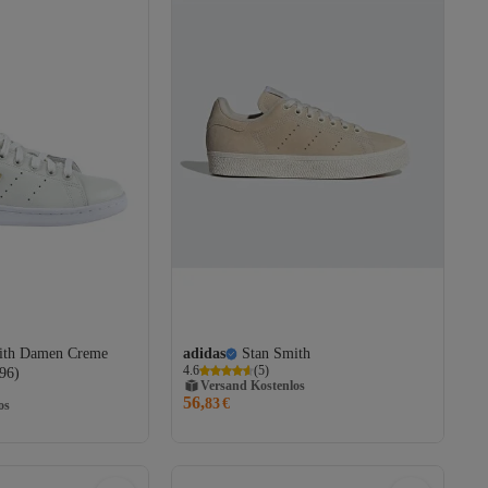
ith Damen Creme
adidas
Stan Smith
4.6
(
5
)
96)
Versand Kostenlos
56,
Gratis Versand
83
€
os
Versand Kostenlos
os