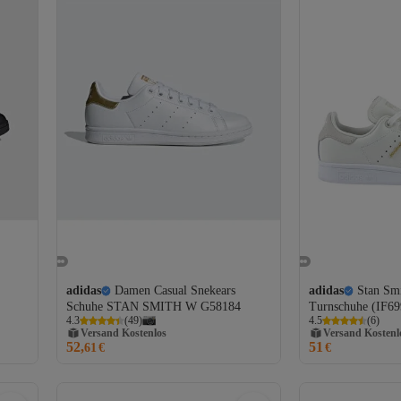
adidas
Damen Casual Snekears
adidas
Stan Sm
Schuhe STAN SMITH W G58184
Turnschuhe (IF69
4.3
(
49
)
4.5
(
6
)
Versand Kostenlos
Versand Kostenl
52,
51
Gratis Versand
Gratis Versand
61
€
€
Versand Kostenlos
Versand Kostenl