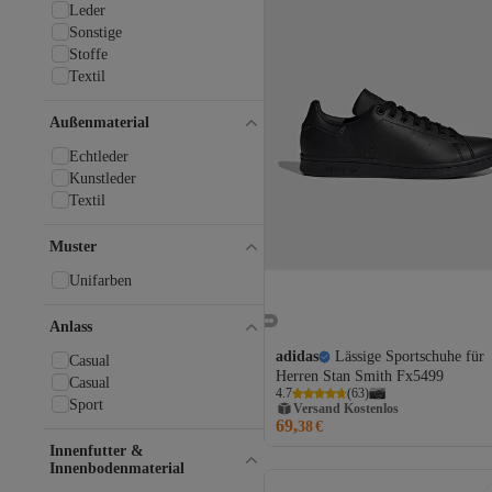
Leder
Sonstige
Stoffe
Textil
Außenmaterial
Echtleder
Kunstleder
Textil
Muster
Unifarben
Anlass
adidas
Lässige Sportschuhe für
Casual
Herren Stan Smith Fx5499
Casual
4.7
(
63
)
Sport
Versand Kostenlos
69,
Gratis Versand
38
€
Versand Kostenlos
Innenfutter &
Innenbodenmaterial