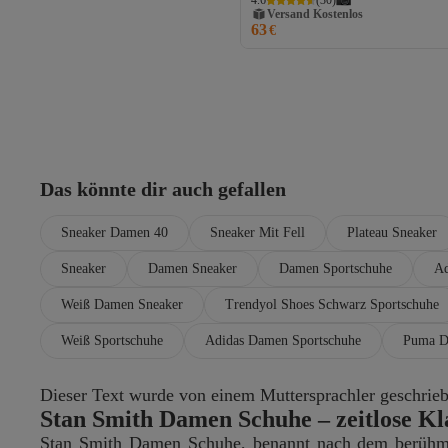
4.6
(
30
)
Versand Kostenlos
63
Gratis Versand
€
Versand Kostenlos
Das könnte dir auch gefallen
Sneaker Damen 40
Sneaker Mit Fell
Plateau Sneaker
Sneaker
Damen Sneaker
Damen Sportschuhe
Ad
Weiß Damen Sneaker
Trendyol Shoes Schwarz Sportschuhe
Weiß Sportschuhe
Adidas Damen Sportschuhe
Puma D
Dieser Text wurde von einem Muttersprachler geschrieben
Stan Smith Damen Schuhe – zeitlose Kl
Stan Smith Damen Schuhe, benannt nach dem berühmten