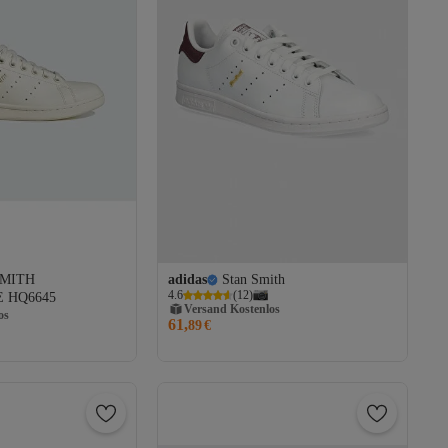
SMITH
adidas
Stan Smith
4.6
(
12
)
 HQ6645
Versand Kostenlos
os
61,
Gratis Versand
89
€
Versand Kostenlos
os