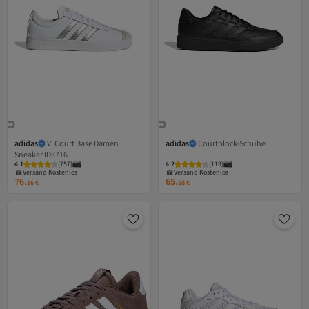
adidas
Vl Court Base Damen
adidas
Courtblock-Schuhe
Sneaker ID3716
4.1
(
757
)
4.2
(
119
)
Versand Kostenlos
Versand Kostenlos
Gratis Versand
Gratis Versand
76,
65,
Versand Kostenlos
Versand Kostenlos
16
€
58
€