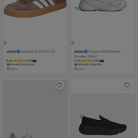
adidas
Sneaker VL COURT 3.0
adidas
Eclyptix 2000 Damen-
Sneaker JI2847
4.6
(
430
)
4.7
(
568
)
Versand Kostenlos
Versand Kostenlos
Gratis Versand
Gratis Versand
90,
56,
Versand Kostenlos
Versand Kostenlos
09
€
62
€