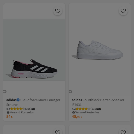
adidas
Cloudfoam Move Lounger
adidas
Courtblock Herren-Sneaker
Schuhe
IF4031
4.4
(
105
)
4.2
(
131
)
Versand Kostenlos
Versand Kostenlos
Gratis Versand
Gratis Versand
54
40,
Versand Kostenlos
Versand Kostenlos
€
98
€