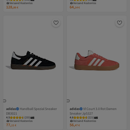
Gratis Versand
Gratis Versand
128,
64,
Versand Kostenlos
Versand Kostenlos
86
€
14
€
adidas
Handball Spezial Sneaker
adidas
Vl Court 3.0 Rot Damen
DB3021
Sneaker Jp5327
4.5
(
255
)
4.6
(
221
)
Versand Kostenlos
Versand Kostenlos
Gratis Versand
Gratis Versand
77,
56,
Versand Kostenlos
Versand Kostenlos
11
€
47
€