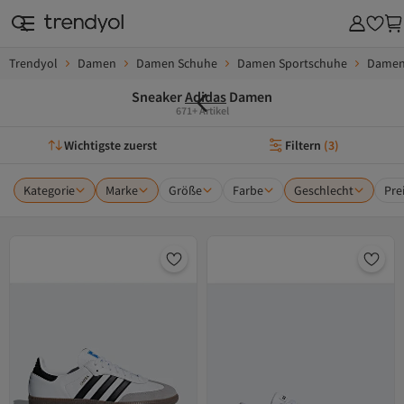
Trendyol
Damen
Damen Schuhe
Damen Sportschuhe
Damen
Sneaker
Adidas
Damen
671+ Artikel
Wichtigste zuerst
Filtern
(
3
)
Kategorie
Marke
Größe
Farbe
Geschlecht
Pre