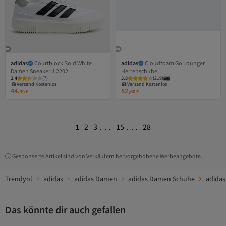
adidas
Courtblock Bold White
adidas
Cloudfoam Go Lounger
Damen Sneaker Jı2202
Herrenschuhe
2.4
(
7
)
3.8
(
219
)
Versand Kostenlos
Versand Kostenlos
Gratis Versand
Gratis Versand
44,
82,
Versand Kostenlos
Versand Kostenlos
30
€
60
€
1
2
3
...
15
...
28
Gesponserte Artikel sind von Verkäufern hervorgehobene Werbeangebote.
Trendyol
adidas
adidas Damen
adidas Damen Schuhe
adida
Das könnte dir auch gefallen