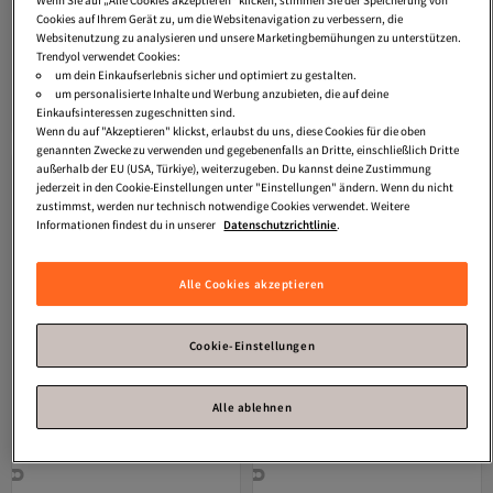
Wenn Sie auf „Alle Cookies akzeptieren“ klicken, stimmen Sie der Speicherung von
Cookies auf Ihrem Gerät zu, um die Websitenavigation zu verbessern, die
Websitenutzung zu analysieren und unsere Marketingbemühungen zu unterstützen.
Trendyol verwendet Cookies:
adidas
Grand Court Cloudfoam
adidas
Sneaker GRAND COURT 2.0
Lifestyle Court Komfortschuhe
um dein Einkaufserlebnis sicher und optimiert zu gestalten.
4.3
(
256
)
4.7
(
79
)
Versand Kostenlos
Versand Kostenlos
um personalisierte Inhalte und Werbung anzubieten, die auf deine
Gratis Versand
Gratis Versand
Einkaufsinteressen zugeschnitten sind.
55,
49,
Versand Kostenlos
Versand Kostenlos
01
€
89
€
Wenn du auf "Akzeptieren" klickst, erlaubst du uns, diese Cookies für die oben
genannten Zwecke zu verwenden und gegebenenfalls an Dritte, einschließlich Dritte
außerhalb der EU (USA, Türkiye), weiterzugeben. Du kannst deine Zustimmung
jederzeit in den Cookie-Einstellungen unter "Einstellungen" ändern. Wenn du nicht
zustimmst, werden nur technisch notwendige Cookies verwendet. Weitere
Informationen findest du in unserer
Datenschutzrichtlinie
.
Alle Cookies akzeptieren
Cookie-Einstellungen
Alle ablehnen