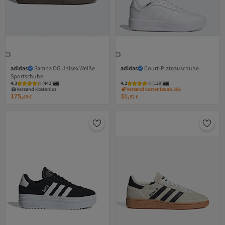
adidas
Samba OG Unisex Weiße
adidas
Court-Plateauschuhe
Sportschuhe
4.3
(
442
)
4.2
(
129
)
Versand Kostenlos
Versand kostenlos ab 35€
Gratis Versand
175,
31,
Versand Kostenlos
49
€
52
€