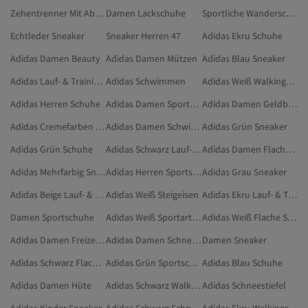
Zehentrenner Mit Absatz
Damen Lackschuhe
Sportliche Wanderschuhe
Echtleder Sneaker
Sneaker Herren 47
Adidas Ekru Schuhe
Adidas Damen Beauty
Adidas Damen Mützen
Adidas Blau Sneaker
Adidas Lauf- & Trainingsschuhe
Adidas Schwimmen
Adidas Weiß Walkingschuhe
Adidas Herren Schuhe
Adidas Damen Sportgeräte
Adidas Damen Geldbörsen
Adidas Cremefarben Sneaker
Adidas Damen Schwimmen
Adidas Grün Sneaker
Adidas Grün Schuhe
Adidas Schwarz Lauf- & Trainingsschuhe
Adidas Damen Flache Schuhe
Adidas Mehrfarbig Sneaker
Adidas Herren Sportschuhe
Adidas Grau Sneaker
Adidas Beige Lauf- & Trainingsschuhe
Adidas Weiß Steigeisen
Adidas Ekru Lauf- & Trainingsschuhe
Damen Sportschuhe
Adidas Weiß Sportarten
Adidas Weiß Flache Schuhe
Adidas Damen Freizeitschuhe
Adidas Damen Schneestiefel
Damen Sneaker
Adidas Schwarz Flache Schuhe
Adidas Grün Sportschuhe
Adidas Blau Schuhe
Adidas Damen Hüte
Adidas Schwarz Walkingschuhe
Adidas Schneestiefel
Adidas Kinder Sneaker
Adidas Schwarz Schneestiefel
Adidas Ekru Walkingschuhe