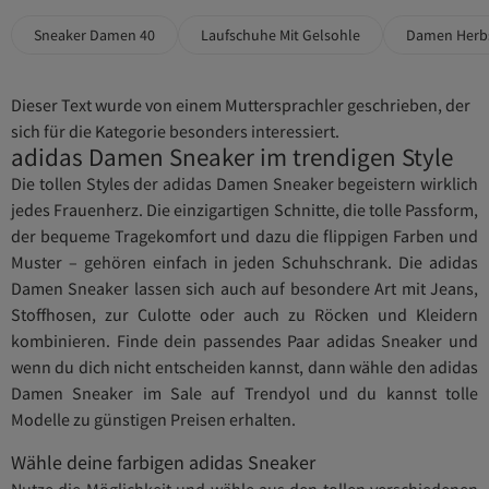
Sneaker Damen 40
Laufschuhe Mit Gelsohle
Damen Herbs
Dieser Text wurde von einem Muttersprachler geschrieben, der
sich für die Kategorie besonders interessiert.
adidas Damen Sneaker im trendigen Style
Die tollen Styles der adidas Damen Sneaker begeistern wirklich
jedes Frauenherz. Die einzigartigen Schnitte, die tolle Passform,
der bequeme Tragekomfort und dazu die flippigen Farben und
Muster – gehören einfach in jeden Schuhschrank. Die adidas
Damen Sneaker lassen sich auch auf besondere Art mit Jeans,
Stoffhosen, zur Culotte oder auch zu Röcken und Kleidern
kombinieren. Finde dein passendes Paar adidas Sneaker und
wenn du dich nicht entscheiden kannst, dann wähle den adidas
Damen Sneaker im Sale auf Trendyol und du kannst tolle
Modelle zu günstigen Preisen erhalten.
Wähle deine farbigen adidas Sneaker
Nutze die Möglichkeit und wähle aus den tollen verschiedenen