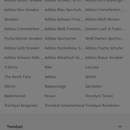
Adidas Ekru Sneaker
Adidas Blau Sportschuhe
Adidas Cremefarben Schuhe
Sneaker
Adidas Schwarz Freizeitschuhe
Adidas Weiß Mützen
Adidas Cremefarben Sportschuhe
Adidas Weiß Freizeitschuhe
Damen Lauf- & Trainingsschuhe
Puma Damen Sneaker
Adidas Sportarten
Weiß Damen Sportschuhe
Adidas Gelb Sneaker
Adidas Dunkelblau Sneaker
Adidas Flache Schuhe
Adidas Schwarz Oxford-Schuhe
Adidas Metallisch Sneaker
Adidas Braun Sneaker
T-Shirts
Nike
Lacoste
The North Face
adidas
Stiefel
Bikinis
Badeanzüge
Sandalen
Bademäntel
Hosen
Trendyol Türkei
Trendyol Bulgarien
Trendyol Griechenland
Trendyol Rumänien
Trendyol