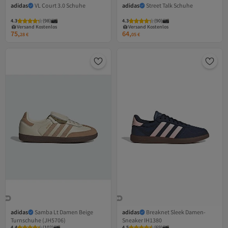
adidas
VL Court 3.0 Schuhe
adidas
Street Talk Schuhe
4.3
(
98
)
4.3
(
90
)
Versand Kostenlos
Versand Kostenlos
Gratis Versand
Gratis Versand
75,
64,
Versand Kostenlos
Versand Kostenlos
28
€
05
€
adidas
Samba Lt Damen Beige
adidas
Breaknet Sleek Damen-
Turnschuhe (JH5706)
Sneaker IH1380
4.4
(
102
)
4.5
(
69
)
Versand Kostenlos
Versand Kostenlos