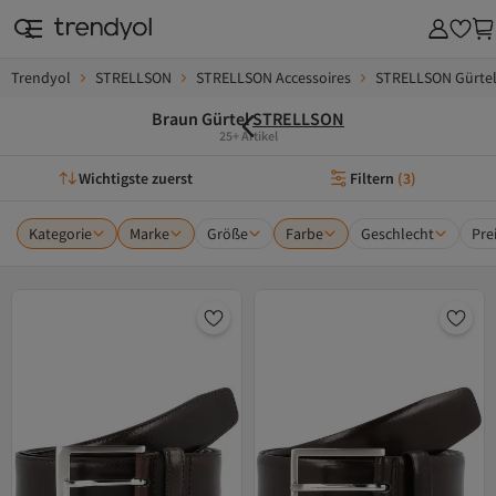
Trendyol
STRELLSON
STRELLSON Accessoires
STRELLSON Gürtel
Braun Gürtel
STRELLSON
25+ Artikel
Wichtigste zuerst
Filtern
(
3
)
Kategorie
Marke
Größe
Farbe
Geschlecht
Pre