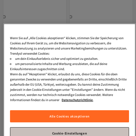
STRELLSON
Gürtel Leder
STRELLSON
Gürtel Leder
Versand kostenlos ab 35€
Versand kostenlos ab 35€
29,
29,
Wenn Sie auf „Alle Cookies akzeptieren“ klicken, stimmen Sie der Speicherung von
97
€
97
€
Cookies auf Ihrem Gerät zu, um die Websitenavigation zu verbessern, die
Websitenutzung zu analysieren und unsere Marketingbemühungen zu unterstützen.
Trendyol verwendet Cookies:
um dein Einkaufserlebnis sicher und optimiert zu gestalten.
um personalisierte Inhalte und Werbung anzubieten, die auf deine
Einkaufsinteressen zugeschnitten sind.
Wenn du auf "Akzeptieren" klickst, erlaubst du uns, diese Cookies für die oben
genannten Zwecke zu verwenden und gegebenenfalls an Dritte, einschließlich Dritte
außerhalb der EU (USA, Türkiye), weiterzugeben. Du kannst deine Zustimmung
jederzeit in den Cookie-Einstellungen unter "Einstellungen" ändern. Wenn du nicht
zustimmst, werden nur technisch notwendige Cookies verwendet. Weitere
Informationen findest du in unserer
Datenschutzrichtlinie
.
Alle Cookies akzeptieren
Cookie-Einstellungen