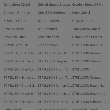
Geflochten Gürtel
Gürtelschnalle Messer
Creolen Edelstahl Mit Steinen
Zitronen Ohrringe
Gürtel Mit Goldener Schnalle
Kette Gürtel
Schmaler Gürtel
Beuteltaschen
Onyx Schmuck
Arbeitsschuhe
Wolle Mäntel
Transparent Gürtel
Schmuck Silber
Arbeitskappen
Damen Arbeitssicherheitsschuhe
Zamak Schmuck
Zinn Schmuck
STRELLSON Braun Elektronik
STRELLSON Grau Elektronik
STRELLSON Grau Accessoires
STRELLSON Herren Elektronik
STRELLSON Schwarz Beauty
STRELLSON Beige Accessoires
STRELLSON Schwarz Elektronik
STRELLSON Blau Accessoires
STRELLSON Braun Taschen & Hüllen
STRELLSON
STRELLSON Schwarz Accessoires
STRELLSON Braun Taschen
STRELLSON Orange Geldbörsen
STRELLSON Grau Geldbörsen
STRELLSON Damen Accessoires
STRELLSON Braun Messenger-Taschen
STRELLSON Braun Hüte, Barette & Handschuhe
STRELLSON Damen Geldbörsen
STRELLSON Braun Handschuhe
STRELLSON Schwarz Make-up
STRELLSON Herren Accessoires
STRELLSON Schwarz Geldbörsen
Grün Gürtel
STRELLSON Herren Geldbörsen
Metallisch Gürtel