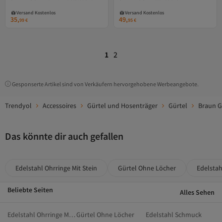
Versand Kostenlos
Versand Kostenlos
Gratis Versand
Gratis Versand
Versand Kostenlos
Versand Kostenlos
35,
49,
99
€
95
€
1
2
Gesponserte Artikel sind von Verkäufern hervorgehobene Werbeangebote.
Trendyol
Accessoires
Gürtel und Hosenträger
Gürtel
Braun G
Das könnte dir auch gefallen
Edelstahl Ohrringe Mit Stein
Gürtel Ohne Löcher
Edelsta
Beliebte Seiten
Alles Sehen
Edelstahl Ohrringe Mit Stein
Gürtel Ohne Löcher
Edelstahl Schmuck