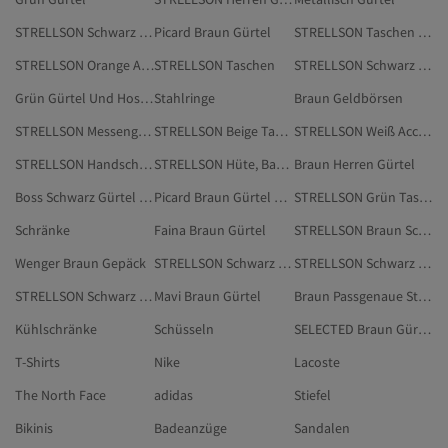
STRELLSON Schwarz Taschen & Hüllen
Picard Braun Gürtel
STRELLSON Taschen & Hüllen
STRELLSON Orange Accessoires
STRELLSON Taschen
STRELLSON Schwarz Messenger-Taschen
Grün Gürtel Und Hosenträger
Stahlringe
Braun Geldbörsen
STRELLSON Messenger-Taschen
STRELLSON Beige Taschen
STRELLSON Weiß Accessoires
STRELLSON Handschuhe
STRELLSON Hüte, Barette & Handschuhe
Braun Herren Gürtel
Boss Schwarz Gürtel Und Hosenträger
Picard Braun Gürtel Und Hosenträger
STRELLSON Grün Taschen
Schränke
Faina Braun Gürtel
STRELLSON Braun Schultertaschen
Wenger Braun Gepäck
STRELLSON Schwarz Taschen
STRELLSON Schwarz Handschuhe
STRELLSON Schwarz Hüte, Barette & Handschuhe
Mavi Braun Gürtel
Braun Passgenaue Stuhlhussen
Kühlschränke
Schüsseln
SELECTED Braun Gürtel
T-Shirts
Nike
Lacoste
The North Face
adidas
Stiefel
Bikinis
Badeanzüge
Sandalen