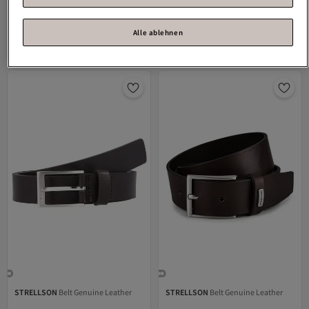
STRELLSON
Premium belt leather
STRELLSON
Belt Genuine Leather
Tiefstpreis (30 Tage)
Alle ablehnen
Versand kostenlos ab 35€
Versand kostenlos ab 35€
Tiefstpreis (30 Tage)
23,
26,
-26 %
97
€
42
€
35,52
STRELLSON
Belt Genuine Leather
STRELLSON
Belt Genuine Leather
Versand Kostenlos
Gratis Versand