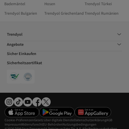
Bademäntel
Hosen
Trendyol Türkei
Trendyol Bulgarien
Trendyol Griechenland
Trendyol Rumänien
Trendyol
Angebote
Sicher Einkaufen
Sicherheitszertifikat
Cookie-Präferenzen
Gesetz über digitale Dienste
Datenschutzerklärung
AGB
Impressum
Widerrufsrecht
EU-Behörden
Nutzungsbedingungen
©2026 DSM Grup Danışmanlık İletişim ve Satış Tic. A.Ş. Alle Rechte vorbehalten.