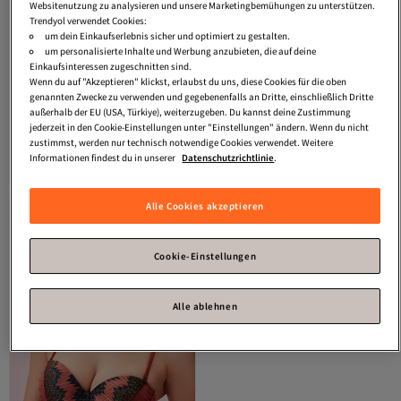
Websitenutzung zu analysieren und unsere Marketingbemühungen zu unterstützen.
Trendyol verwendet Cookies:
um dein Einkaufserlebnis sicher und optimiert zu gestalten.
um personalisierte Inhalte und Werbung anzubieten, die auf deine
Einkaufsinteressen zugeschnitten sind.
Wenn du auf "Akzeptieren" klickst, erlaubst du uns, diese Cookies für die oben
genannten Zwecke zu verwenden und gegebenenfalls an Dritte, einschließlich Dritte
außerhalb der EU (USA, Türkiye), weiterzugeben. Du kannst deine Zustimmung
Suwen
Seitlich geraffte Bikinihose
Suwen
Detaillierte bedruckte
jederzeit in den Cookie-Einstellungen unter "Einstellungen" ändern. Wenn du nicht
Bikinihose
zustimmst, werden nur technisch notwendige Cookies verwendet. Weitere
4.8
(
33
)
4.8
(
49
)
Informationen findest du in unserer
Datenschutzrichtlinie
.
Versand kostenlos ab 35€
Versand kostenlos ab 35€
20,
20,
21
€
21
€
Alle Cookies akzeptieren
Cookie-Einstellungen
Alle ablehnen