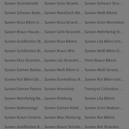
Suwen Strandmode
Suwen Grün Strandmode
Suwen Schwarz Strandmode
Suwen Schwarz Badeanzüge
Suwen Metallisch Bikini-Oberteile
Suwen Weiß Bikinis
Suwen Rosa Bikini-Unterteile
Suwen Rosa Strandmode
Suwen Grün Monokinis
Suwen Braun Hausbekleidung
Suwen Gelb Strandmode
Suwen Mehrfarbig Strandmode
Suwen Goldfarben Strandmode
Suwen Rosa Bikinis
Suwen Lila Bikini-Unterteile
Suwen Goldfarben Bikini-Unterteile
Suwen Braun BHs
Suwen Weiß Bikini-Oberteile
Suwen Ekru Strandmode
Suwen Lila Strandmode
Penti Braun Bikinis
Suwen Damen Badeanzüge
Suwen Weiß Bikini-Unterteile
Suwen Weiß Strandmode
Suwen Rot Bikini-Oberteile
Suwen Dunkelblau Badeanzüge
Suwen Rot Bikini-Unterteile
Suwen Damen Pareos
Suwen Monokinis
Trendyol Collection Braun Bikinis
Suwen Mehrfarbig Badeanzüge
Suwen Kleidung
Suwen Lila Bikinis
Suwen Badeanzüge
Suwen Damen Kleidung
Suwen Grün Badeanzüge
Suwen Braun Unterwäsche & Nachtwäsche
Suwen Blau Kleidung
Suwen Rot Bikinis
Suwen Goldfarben Badeanzüge
Suwen Braun Schlafanzüge
Suwen Rot Strandmode