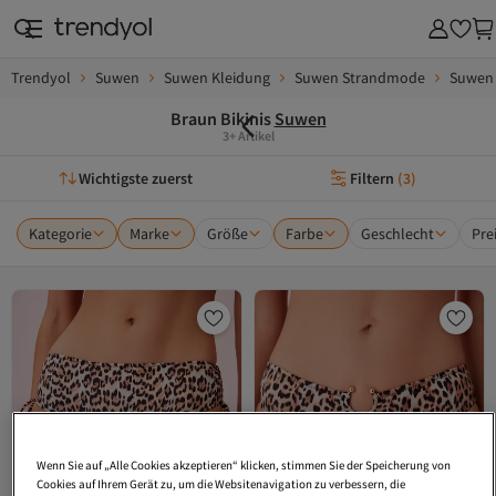
Trendyol
Suwen
Suwen Kleidung
Suwen Strandmode
Suwen 
Braun Bikinis
Suwen
3+ Artikel
Wichtigste zuerst
Filtern
(
3
)
Kategorie
Marke
Größe
Farbe
Geschlecht
Pre
Wenn Sie auf „Alle Cookies akzeptieren“ klicken, stimmen Sie der Speicherung von
Cookies auf Ihrem Gerät zu, um die Websitenavigation zu verbessern, die