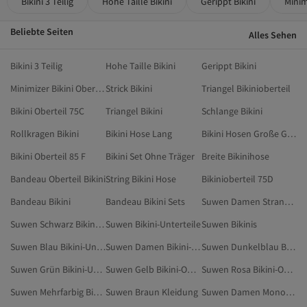
Bikini 3 Teilig
Hohe Taille Bikini
Gerippt Bikini
Minim
Beliebte Seiten
Alles Sehen
Bikini 3 Teilig
Hohe Taille Bikini
Gerippt Bikini
Minimizer Bikini Oberteil
Strick Bikini
Triangel Bikinioberteil
Bikini Oberteil 75C
Triangel Bikini
Schlange Bikini
Rollkragen Bikini
Bikini Hose Lang
Bikini Hosen Große Größen
Bikini Oberteil 85 F
Bikini Set Ohne Träger
Breite Bikinihose
Bandeau Oberteil Bikini
String Bikini Hose
Bikinioberteil 75D
Bandeau Bikini
Bandeau Bikini Sets
Suwen Damen Strandmode
Suwen Schwarz Bikini-Unterteile
Suwen Bikini-Unterteile
Suwen Bikinis
Suwen Blau Bikini-Unterteile
Suwen Damen Bikini-Unterteile
Suwen Dunkelblau Bikini-Unterteile
Suwen Grün Bikini-Unterteile
Suwen Gelb Bikini-Oberteile
Suwen Rosa Bikini-Oberteile
Suwen Mehrfarbig Bikini-Unterteile
Suwen Braun Kleidung
Suwen Damen Monokinis