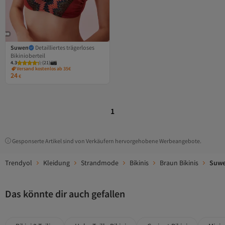
Suwen
Detailliertes trägerloses
Bikinioberteil
4.3
(
21
)
Versand kostenlos ab 35€
24
€
1
Gesponserte Artikel sind von Verkäufern hervorgehobene Werbeangebote.
Trendyol
Kleidung
Strandmode
Bikinis
Braun Bikinis
Suwe
Das könnte dir auch gefallen