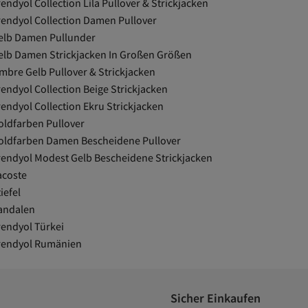
endyol Collection Lila Pullover & Strickjacken
rendyol Collection Damen Pullover
elb Damen Pullunder
elb Damen Strickjacken In Großen Größen
mbre Gelb Pullover & Strickjacken
rendyol Collection Beige Strickjacken
rendyol Collection Ekru Strickjacken
oldfarben Pullover
oldfarben Damen Bescheidene Pullover
rendyol Modest Gelb Bescheidene Strickjacken
acoste
iefel
andalen
rendyol Türkei
rendyol Rumänien
Sicher Einkaufen