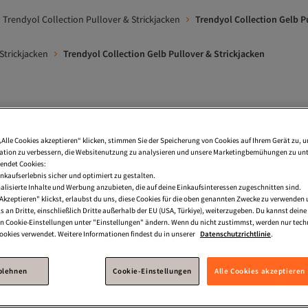
Trendyol Collection Pullover & Strickjacken
Trendyol Collection Gelb P
Strickjacken
Trendyol Collection Gelb Pullover & Strickjacken
llover
Oversized Strickpullover
Pullover Blumen
Cropp
„Alle Cookies akzeptieren“ klicken, stimmen Sie der Speicherung von Cookies auf Ihrem Gerät zu, u
endyol Collection Gelb Pullover
Trendyol Collection Gelb Strickjacke
tion zu verbessern, die Websitenutzung zu analysieren und unsere Marketingbemühungen zu unt
endet Cookies:
 Pullover & Strickjacken
Gelb Pullover & Strickjacken
Trendyol
nkaufserlebnis sicher und optimiert zu gestalten.
lisierte Inhalte und Werbung anzubieten, die auf deine Einkaufsinteressen zugeschnitten sind.
chwarz Pullover & Strickjacken
Trendyol Collection Beige Pullover & 
Akzeptieren" klickst, erlaubst du uns, diese Cookies für die oben genannten Zwecke zu verwenden
s an Dritte, einschließlich Dritte außerhalb der EU (USA, Türkiye), weiterzugeben. Du kannst dei
Collection Cremefarben Pullover & Strickjacken
Trendyol Collection 
den Cookie-Einstellungen unter "Einstellungen" ändern. Wenn du nicht zustimmst, werden nur tech
okies verwendet. Weitere Informationen findest du in unserer
Datenschutzrichtlinie
.
Collection Goldfarben Pullover
Trendyol Collection Blau Pullover & S
end Alaçatı Stili Gelb Pullover & Strickjacken
ablehnen
Cookie-Einstellungen
Alle Cookies akzeptieren