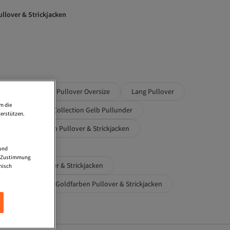
ullover & Strickjacken
ed Pullover
Pullover Oversize
Lang Pullover
m die
n
Trendyol Collection Gelb Pullunder
erstützen.
 Collection Damen Pullover & Strickjacken
Strickjacken
 und
ne Zustimmung
Mehrfarbig Pullover & Strickjacken
nisch
trickjacken
Goldfarben Pullover & Strickjacken