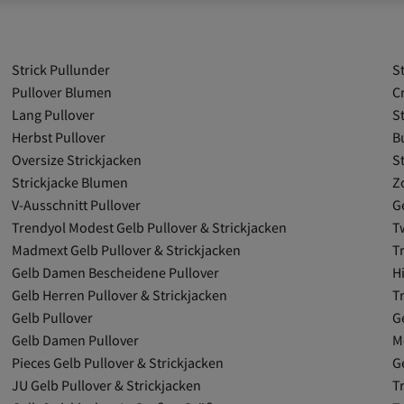
Strick Pullunder
S
Pullover Blumen
C
Lang Pullover
S
Herbst Pullover
B
Oversize Strickjacken
S
Strickjacke Blumen
Z
V-Ausschnitt Pullover
G
Trendyol Modest Gelb Pullover & Strickjacken
Tw
Madmext Gelb Pullover & Strickjacken
T
Gelb Damen Bescheidene Pullover
H
Gelb Herren Pullover & Strickjacken
T
Gelb Pullover
G
Gelb Damen Pullover
M
Pieces Gelb Pullover & Strickjacken
G
JU Gelb Pullover & Strickjacken
T