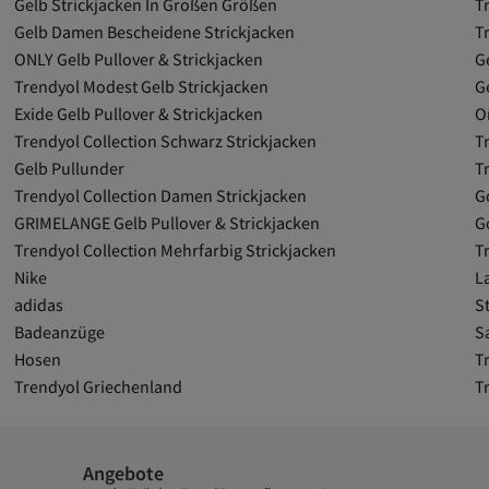
Gelb Strickjacken In Großen Größen
Tr
Gelb Damen Bescheidene Strickjacken
T
ONLY Gelb Pullover & Strickjacken
G
Trendyol Modest Gelb Strickjacken
G
Exide Gelb Pullover & Strickjacken
O
Trendyol Collection Schwarz Strickjacken
T
Gelb Pullunder
T
Trendyol Collection Damen Strickjacken
G
GRIMELANGE Gelb Pullover & Strickjacken
G
Trendyol Collection Mehrfarbig Strickjacken
T
Nike
L
adidas
St
Badeanzüge
S
Hosen
T
Trendyol Griechenland
T
Angebote