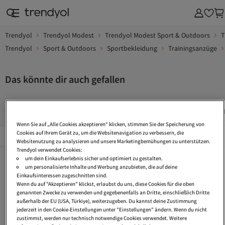
Trendyol
Trendyol Modest
Trendyol Modest Sport & Outdoors
T
Trendyol
Sport & Outdoors
Sportbekleidung
Trainingsanzüge
Das könnte dir auch gefallen
Trendyol Modest Damen Trainingsanzug-Sets
Trendyol Modest 
Wenn Sie auf „Alle Cookies akzeptieren“ klicken, stimmen Sie der Speicherung von
Beliebte Seiten
Cookies auf Ihrem Gerät zu, um die Websitenavigation zu verbessern, die
Alles Sehen
Websitenutzung zu analysieren und unsere Marketingbemühungen zu unterstützen.
Trendyol verwendet Cookies:
Trainingsanzug Baumwolle
Hijab Sportbekleidung
Oversize Trainingsanzug
um dein Einkaufserlebnis sicher und optimiert zu gestalten.
um personalisierte Inhalte und Werbung anzubieten, die auf deine
Sport Zweiteiler
Jogging Kleidung
Jogger Zweiteiler
Einkaufsinteressen zugeschnitten sind.
Wenn du auf "Akzeptieren" klickst, erlaubst du uns, diese Cookies für die oben
Hijab Zweiteiler
Strick Zweiteiler
Sportbekleidung Große Größen
genannten Zwecke zu verwenden und gegebenenfalls an Dritte, einschließlich Dritte
außerhalb der EU (USA, Türkiye), weiterzugeben. Du kannst deine Zustimmung
Zweiteiler Gestreift
Trainingsanzug 6Xl
Zweiteiler Satin
jederzeit in den Cookie-Einstellungen unter "Einstellungen" ändern. Wenn du nicht
zustimmst, werden nur technisch notwendige Cookies verwendet. Weitere