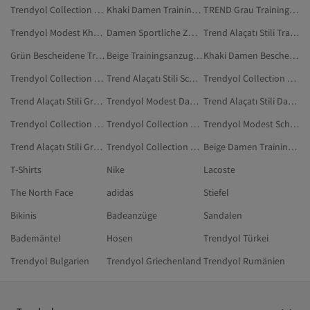
Trendyol Collection Trainingsanzug-Sets
Khaki Damen Trainingsanzug-Sets
TREND Grau Trainingsanzug-Sets
Trendyol Modest Khaki Sportbekleidung
Damen Sportliche Zweiteilige Sets
Trend Alaçatı Stili Trainingsanzug-Sets
Grün Bescheidene Trainingsanzug-Sets
Beige Trainingsanzug-Sets
Khaki Damen Bescheidene Trainingsanzug-Sets
Trendyol Collection Blau Trainingsanzug-Sets
Trend Alaçatı Stili Schwarz Trainingsanzug-Sets
Trendyol Collection Schwarz Trainingsanzug-Sets
Trend Alaçatı Stili Grün Trainingsanzug-Sets
Trendyol Modest Damen Sport & Outdoors
Trend Alaçatı Stili Damen Trainingsanzug-Sets
Trendyol Collection Mehrfarbig Trainingsanzug-Sets
Trendyol Collection Grün Trainingsanzug-Sets
Trendyol Modest Schwarz Sport & Outdoors
Trend Alaçatı Stili Grau Trainingsanzug-Sets
Trendyol Collection Grau Trainingsanzug-Sets
Beige Damen Trainingsanzug-Sets
T-Shirts
Nike
Lacoste
The North Face
adidas
Stiefel
Bikinis
Badeanzüge
Sandalen
Bademäntel
Hosen
Trendyol Türkei
Trendyol Bulgarien
Trendyol Griechenland
Trendyol Rumänien