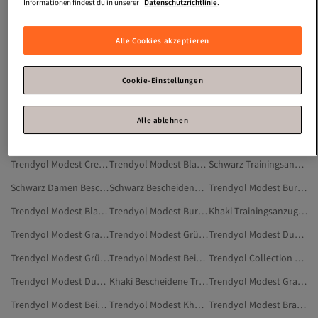
Sportbekleidung Laufen
Lange Sportshirts
Sportbekleidung Naturfaser
Informationen findest du in unserer
Datenschutzrichtlinie
.
Lange Tops
Strick Abaya
Leinen Sportbekleidung
Alle Cookies akzeptieren
Oversize Zweiteiler
Lauf Bekleidung
Trendyol Modest Lila Trainingsanzug-Sets
Trendyol Modest Damen Sportbekleidung
Trendyol Modest Schwarz Trainingsanzüge
Damen Trainingsanzug-Sets
Cookie-Einstellungen
Trendyol Modest Lila Bescheidene Trainingsanzug-Sets
Trendyol Modest Schwarz Sportbekleidung
Trendyol Modest Trainingsanzüge
Trainingsanzug-Sets
Trendyol Modest Cremefarben Trainingsanzug-Sets
Trendyol Modest Damen Trainingsanzüge
Alle ablehnen
Damen Bescheidene Trainingsanzug-Sets
Schwarz Damen Trainingsanzug-Sets
TREND Trainingsanzug-Sets
Trendyol Modest Cremefarben Bescheidene Trainingsanzug-Sets
Trendyol Modest Blau Sportbekleidung
Schwarz Trainingsanzug-Sets
Schwarz Damen Bescheidene Trainingsanzug-Sets
Schwarz Bescheidene Trainingsanzug-Sets
Trendyol Modest Burgundrot Trainingsanzug-Sets
Trendyol Modest Blau Trainingsanzüge
Trendyol Modest Burgundrot Bescheidene Trainingsanzug-Sets
Khaki Trainingsanzug-Sets
Trendyol Modest Grau Sportbekleidung
Trendyol Modest Grün Trainingsanzüge
Trendyol Modest Dunkelblau Sportbekleidung
Trendyol Modest Grün Sportbekleidung
Trendyol Modest Beige Trainingsanzüge
Trendyol Collection Damen Trainingsanzug-Sets
Trendyol Modest Dunkelblau Trainingsanzüge
Khaki Bescheidene Trainingsanzug-Sets
Trendyol Modest Grau Trainingsanzüge
Trendyol Modest Beige Sportbekleidung
Trendyol Modest Khaki Trainingsanzüge
Trendyol Modest Braun Trainingsanzüge