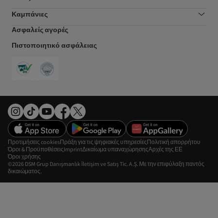
Καμπάνιες
Ασφαλείς αγορές
Πιστοποιητικό ασφάλειας
Προτιμήσεις cookies
Πράξη για τις ψηφιακές υπηρεσίες
Πολιτική απορρήτου
Όροι & Προϋποθέσεις
Imprint
Δικαίωμα υπαναχώρησης
Αρχές της ΕΕ
Όροι χρήσης
©2026 DSM Grup Danışmanlık İletişim ve Satış Tic. A.Ş. Με την επιφύλαξη παντός
δικαιώματος.