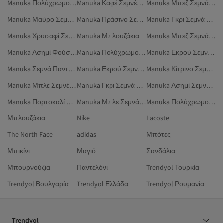
Manuka Πολύχρωμο Σεμνά Φορέματα
Manuka Καφέ Σεμνές Φούστες
Manuka Μπεζ Σεμνά Φούτερ
Manuka Μαύρο Σεμνά Φορέματα
Manuka Πράσινο Σεμνά Μπλέιζερ
Manuka Γκρι Σεμνά Φορέματα
Manuka Χρυσαφί Σεμνά Μαγιό
Manuka Μπλουζάκια
Manuka Μπεζ Σεμνά Φορέματα
Manuka Ασημί Φούστες
Manuka Πολύχρωμο Σεμνά Πουκάμισα
Manuka Εκρού Σεμνά Πουκάμισα
Manuka Σεμνά Παντελόνια
Manuka Εκρού Σεμνά Φορέματα
Manuka Κίτρινο Σεμνά Πουκάμισα
Manuka Μπλε Σεμνές Τουνίκ
Manuka Γκρι Σεμνά Μπουφάν
Manuka Ασημί Σεμνά Βραδινά Φορέματα
Manuka Πορτοκαλί Σεμνά Μαγιό
Manuka Μπλε Σεμνά Βραδινά Φορέματα
Manuka Πολύχρωμο Σεμνά Μαγιό
Μπλουζάκια
Nike
Lacoste
The North Face
adidas
Μπότες
Μπικίνι
Μαγιό
Σανδάλια
Μπουρνούζια
Παντελόνι
Trendyol Τουρκία
Trendyol Βουλγαρία
Trendyol Ελλάδα
Trendyol Ρουμανία
Trendyol