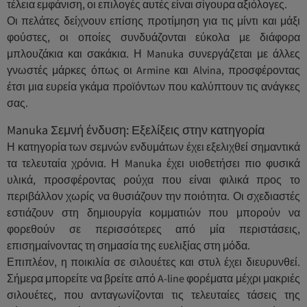
τέλεια εμφάνιση, οι επιλογές αυτές είναι σίγουρα αξιόλογες.
Οι πελάτες δείχνουν επίσης προτίμηση για τις μίντι και μάξι
φούστες, οι οποίες συνδυάζονται εύκολα με διάφορα
μπλουζάκια και σακάκια. Η Manuka συνεργάζεται με άλλες
γνωστές μάρκες όπως οι Armine και Alvina, προσφέροντας
έτσι μια ευρεία γκάμα προϊόντων που καλύπτουν τις ανάγκες
σας.
Manuka Σεμνή ένδυση: Εξελίξεις στην κατηγορία
Η κατηγορία των σεμνών ενδυμάτων έχει εξελιχθεί σημαντικά
τα τελευταία χρόνια. Η Manuka έχει υιοθετήσει πιο φυσικά
υλικά, προσφέροντας ρούχα που είναι φιλικά προς το
περιβάλλον χωρίς να θυσιάζουν την ποιότητα. Οι σχεδιαστές
εστιάζουν στη δημιουργία κομματιών που μπορούν να
φορεθούν σε περισσότερες από μία περιστάσεις,
επισημαίνοντας τη σημασία της ευελιξίας στη μόδα.
Επιπλέον, η ποικιλία σε σιλουέτες και στυλ έχει διευρυνθεί.
Σήμερα μπορείτε να βρείτε από A-line φορέματα μέχρι μακριές
σιλουέτες, που ανταγωνίζονται τις τελευταίες τάσεις της