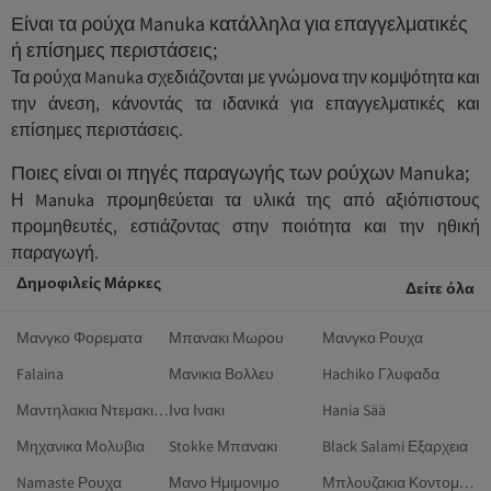
Είναι τα ρούχα Manuka κατάλληλα για επαγγελματικές
ή επίσημες περιστάσεις;
Τα ρούχα Manuka σχεδιάζονται με γνώμονα την κομψότητα και
την άνεση, κάνοντάς τα ιδανικά για επαγγελματικές και
επίσημες περιστάσεις.
Ποιες είναι οι πηγές παραγωγής των ρούχων Manuka;
Η Manuka προμηθεύεται τα υλικά της από αξιόπιστους
προμηθευτές, εστιάζοντας στην ποιότητα και την ηθική
παραγωγή.
Δημοφιλείς Μάρκες
Δείτε όλα
Μανγκο Φορεματα
Μπανακι Μωρου
Μανγκο Ρουχα
Falaina
Μανικια Βολλευ
Hachiko Γλυφαδα
Μαντηλακια Ντεμακιγιαζ
Ινα Ινακι
Hania Sää
Μηχανικα Μολυβια
Stokke Μπανακι
Black Salami Εξαρχεια
Namaste Ρουχα
Μανο Ημιμονιμο
Μπλουζακια Κοντομανικα