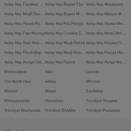
Noisy May Γυναίκες Παπούτσια
Noisy May Εκρού Τζιν
Noisy May Φορέματα
Noisy May Μωβ Πουλόβερ
Noisy May Εκρού Μπλούζες
Noisy May Μαύρο Φορέματα
Noisy May Λευκό Ρούχα
Noisy May Ροζ Ρούχα
Noisy May Λευκό Μπλουζάκια
Noisy May Γκρι Φούτερ
Noisy May Γυναίκα Σακάκια
Noisy May Μπεζ Μπλούζες
Noisy May Χακί Φούστες
Noisy May Μωβ Παλτά
Noisy May Κίτρινο Γιλέκα
Noisy May Πουλόβερ
Noisy May Μωβ Φούτερ
Noisy May Ρούχα Παραλίας
Noisy May Ασημί Γιλέκα
Noisy May Παλτά
Noisy May Ασημί Φούστες
Μπλουζάκια
Nike
Lacoste
The North Face
adidas
Μπότες
Μπικίνι
Μαγιό
Σανδάλια
Μπουρνούζια
Παντελόνι
Trendyol Τουρκία
Trendyol Βουλγαρία
Trendyol Ελλάδα
Trendyol Ρουμανία