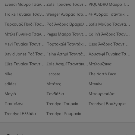
Evendi Μαύρο Τσαντάκια Μέσης
Zola Πράσινο Τσαντάκια Μέσης
PIQUADRO Μαύρο Τσαντάκια Μέσης
Troika Γυναίκα Τσαντάκια Μέσης
Wenger Άνδρας Τσαντάκια Μέσης
4F Άνδρας Τσαντάκια Μέσης
Τυρκουάζ Παιδί Τσαντάκια Μέσης
Ροζ Άνδρας Βραχιόλια Μπιζού
Sofia Μαύρο Τσαντάκια Μέσης
Μπλε Γυναίκα Τσαντάκια Μέσης
Pegas Μαύρο Τσαντάκια Μέσης
Colin’s Άνδρας Τσαντάκια Μέσης
Mavi Γυναίκα Τσαντάκια Μέσης
Πορτοκαλί Τσαντάκια Μέσης
Osso Άνδρας Τσαντάκια Μέσης
David Jones Ροζ Τσαντάκια Μέσης
Faina Ασημί Τσαντάκια Μέσης
Χρυσαφί Γυναίκα Τσαντάκια Μέσης
Eliza Γυναίκα Τσαντάκια Μέσης
Zola Ασημί Τσαντάκια Μέσης
Μπλουζάκια
Nike
Lacoste
The North Face
adidas
Μπότες
Μπικίνι
Μαγιό
Σανδάλια
Μπουρνούζια
Παντελόνι
Trendyol Τουρκία
Trendyol Βουλγαρία
Trendyol Ελλάδα
Trendyol Ρουμανία