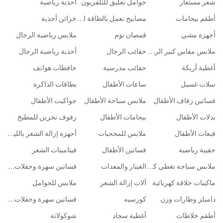
شعر مستعار
حوامل تعليق للتلفزيون
أحذية رياضية
أطقم بيجامات
مصابيح تعمل بالطاقة الشمسية
خزائن أحذية
أجهزة مشي
قمصان نوم
ملابس رياضية الرجال
ملابس مقاس كبير الرجال
حقائب الرجال
أحذية رياضية الرجال
أغطية أريكة
حقائب مدرسية
حافظات هواتف
سلات غسيل
ساعات الأطفال
بطاقات الذاكرة
فساتين زفاف الأطفال
ملابس سباحة الأطفال
جواكيت الأطفال
بدلات الأطفال
بيجامات الأطفال
رفوف تخزين للمطبخ
قبعات الأطفال
ملابس للمحجبات
أجهزة إزالة الشعر بالليزر IPL
حقيبة رياضية
فساتين الأطفال
فيتامينات الشعر
ملابس سباحة تغطي كامل الجسم
الغيتار والمعدات
فساتين سهرة وحفلات تخرج
ماكينات حلاقة كهربائية
آلات إزالة الشعر
ملابس للحوامل
دامبلز وطارات وزن
كورسيه
فساتين سهرة وحفلات تخرج الأطفال
أطقم خلاطات
أغطية سجاد
شوكولاتة