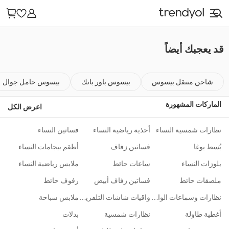
ارجية
الإلكترونيات
الجمال
أكسسوارات
الهوايات والكتب والقرطاسية
أدوات ل
قد يعجبك أيضاً
شاحن متنقل بيسوس
بيسوس باور بانك
بيسوس حامل جوال
الماركات المشهورة
اعرض الكل
نظارات شمسية النساء
أحذية رياضية النساء
فساتين النساء
بُسط يوغا
فساتين زفاف
أطقم بيجامات النساء
بلوزات النساء
ساعات حائط
ملابس رياضية النساء
ملصقات حائط
فساتين زفاف أبيض
رفوف حائط
نظارات وسماعات الواقع الافتراضي
واقيات شاشات التلفزيون
ملابس سباحة
أغطية طاولة
نظارات شمسية
بدلات