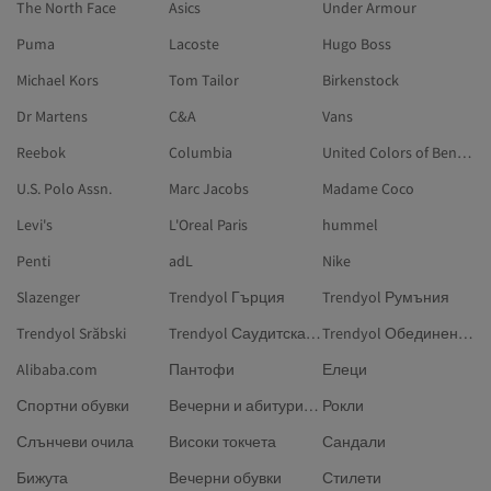
The North Face
Asics
Under Armour
Puma
Lacoste
Hugo Boss
Michael Kors
Tom Tailor
Birkenstock
Dr Martens
C&A
Vans
Reebok
Columbia
United Colors of Benetton
U.S. Polo Assn.
Marc Jacobs
Madame Coco
Levi's
L'Oreal Paris
hummel
Penti
adL
Nike
Slazenger
Trendyol Гърция
Trendyol Румъния
Trendyol Srăbski
Trendyol Саудитска Арабия
Trendyol Обединени арабски емирства
Alibaba.com
Пантофи
Елеци
Спортни обувки
Вечерни и абитуриентски рокли
Рокли
Слънчеви очила
Високи токчета
Сандали
Бижута
Вечерни обувки
Стилети