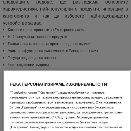
следващите редове, ще разгледаме основните
характеристики, най-популярните продукти, иновации в
категорията и как да изберете най-подходящото
устройство за вас.
Ключови характеристики на Електронен Guess
Най-популярни и оценени продукти
Развитие на категорията през последните години
Уникални функции на съвременните Електронен Guess
Текущи тенденции на пазара
Често задавани въпроси
Ключови характеристики на Електронен Guess
Когато избирате
Електронен Guess
, важно е да имате
НЕКА ПЕРСОНАЛИЗИРАМЕ ИЗЖИВЯВАНЕТО ТИ
предвид няколко ключови характеристики. Първо,
"Trendyol използва ""бисквитки"", за да: подобрява и оптимизира
животът на батерията
е критичен. По-добрите
изживяването ти при пазаруване; предоставя персонализирано съдържание
и реклами, съобразени с твоите интереси в пазаруването. С натискането на
устройства предлагат минимум 8 часа работа, за да
бутона „Приемам“ ти ни разрешаваш да използваме тези бисквитки за
осигурят дълготрайно забавление. Второ, капацитетът за
целите, посочени по-горе, и ако е приложимо, да ги споделяме с трети страни,
включително такива извън ЕС (САЩ, Турция). Можеш да промениш
игра с много играчи е основен аспект. Най-добрите
съгласието си по всяко време в настройките на бисквитки в раздел
устройства могат да поддържат 2 до 8 играчи, което е
„Настройки“. Ако не дадеш съгласието си, ще се използват само технически