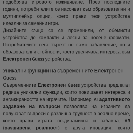
подобрява игровото изживяване. През последните
години, потребителите се насочват към образователни и
мултиплейър опции, което прави тези устройства
идеални за семейни игри.
Дизайните също са се променили; от обемисти
устройства до компакти и лесни за носене формати.
Потребителите сега търсят не само забавление, но и
образователни стойности, което увеличава интереса към
Електронен Guess
устройства.
Уникални функции на съвременните Електронен
Guess
Съвременните
Електронен Guess
устройства предлагат
редица уникални функции, които повишават интереса и
ангажираността на играчите. Например,
AI адаптивното
задаване на въпроси
позволява на играчите да
получават въпроси с различна трудност в реално време,
което прави играта по-динамична и забавна.
AR
(разширена реалност)
е друга иновация, която