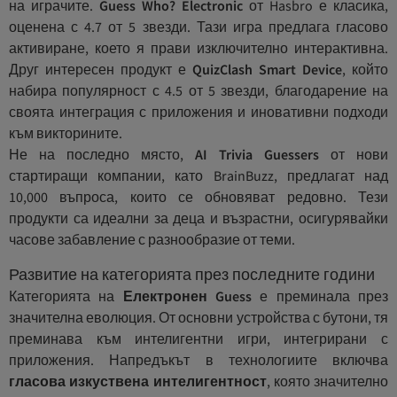
на играчите.
Guess Who? Electronic
от Hasbro е класика,
оценена с 4.7 от 5 звезди. Тази игра предлага гласово
активиране, което я прави изключително интерактивна.
Друг интересен продукт е
QuizClash Smart Device
, който
набира популярност с 4.5 от 5 звезди, благодарение на
своята интеграция с приложения и иновативни подходи
към викторините.
Не на последно място,
AI Trivia Guessers
от нови
стартиращи компании, като BrainBuzz, предлагат над
10,000 въпроса, които се обновяват редовно. Тези
продукти са идеални за деца и възрастни, осигурявайки
часове забавление с разнообразие от теми.
Развитие на категорията през последните години
Категорията на
Електронен Guess
е преминала през
значителна еволюция. От основни устройства с бутони, тя
преминава към интелигентни игри, интегрирани с
приложения. Напредъкът в технологиите включва
гласова изкуствена интелигентност
, която значително