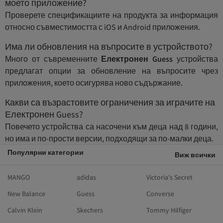
моето приложение?
Проверете спецификациите на продукта за информация
относно съвместимостта с iOS и Android приложения.
Има ли обновления на въпросите в устройството?
Много от съвременните
Електронен Guess
устройства
предлагат опции за обновление на въпросите чрез
приложения, което осигурява ново съдържание.
Какви са възрастовите ограничения за играчите на
Електронен Guess?
Повечето устройства са насочени към деца над 8 години,
но има и по-прости версии, подходящи за по-малки деца.
Популярни категории
Виж всички
MANGO
adidas
Victoria's Secret
New Balance
Guess
Converse
Calvin Klein
Skechers
Tommy Hilfiger