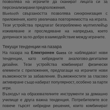
позволява на играчите да сканират лицата си за
персонализирани предположения.
Bluetooth свързаността позволява синхронизация с
приложения, което увеличава повторяемостта на играта.
Тези устройства предлагат безпроблемно мултиплейър
изживяване и проследяване на напредъка, което
допринася за по-добро взаимодействие между играчите.
Текущи тенденции на пазара
На пазара на
Електронен Guess
се наблюдават нови
тенденции, като хибридните аналогово-дигитални
дизайни. Тези устройства комбинират физически
елементи с приложения, предлагащи на играчите нови
възможности за забавление. Възможностите за гласово
активиране също набират популярност, особено за парти
игри.
Възходът на образователните инструменти за домашно
училище е друга важна тенденция. Потребителите все
повече търсят хибридни решения, които комбинират