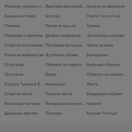
Жилетки умерен стил
Вратовръзка папийонка
Халати за обличане
Бански костюми
Ботуши
Палто Trench Coat
Пижами
Чанти за кръста
Гривни
Пуловери и жилетки
Двойни покривала за завивки
Затоплящи шалове
Спортни панталони
Пуловери без ръкави размер Плюс
Чанти за грим
Рокли за майчинство
Футболни обувки
Балеринки
Огърлици
Облекло за открито
Бебешко облекло
Пръстени
Блузи
Облекло за големи размери
Блуза & Туника & Бюстие
Аксесоари
Якета
Спортни якета
Плажни чанти
Ежедневни обувки
Аксесоари за грим
Вечерни рокли умерен стил
Чорапи
Домашен текстил
Потници
Купони Trendyol