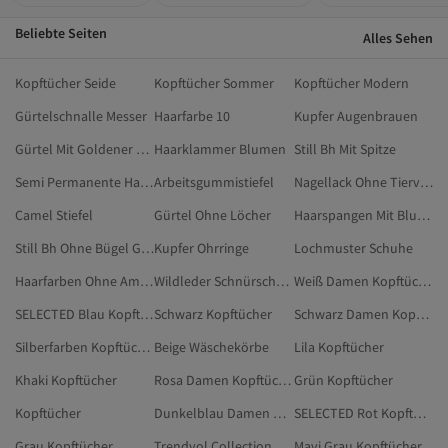
Beliebte Seiten
Alles Sehen
Kopftücher Seide
Kopftücher Sommer
Kopftücher Modern
Gürtelschnalle Messer
Haarfarbe 10
Kupfer Augenbrauen
Gürtel Mit Goldener Schnalle
Haarklammer Blumen
Still Bh Mit Spitze
Semi Permanente Haarfarbe
Arbeitsgummistiefel
Nagellack Ohne Tierversuche
Camel Stiefel
Gürtel Ohne Löcher
Haarspangen Mit Blumen
Still Bh Ohne Bügel Große Größen
Kupfer Ohrringe
Lochmuster Schuhe
Haarfarben Ohne Ammoniak
Wildleder Schnürschuhe
Weiß Damen Kopftücher
SELECTED Blau Kopftücher
Schwarz Kopftücher
Schwarz Damen Kopftücher
Silberfarben Kopftücher
Beige Wäschekörbe
Lila Kopftücher
Khaki Kopftücher
Rosa Damen Kopftücher
Grün Kopftücher
Kopftücher
Dunkelblau Damen Kopftücher
SELECTED Rot Kopftücher
Grau Kopftücher
Trendyol Collection Blau Kopftücher
Mavi Grau Kopftücher