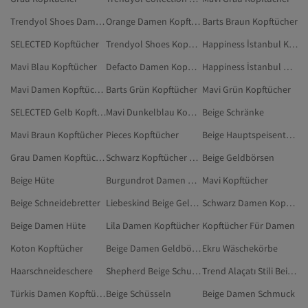
Trendyol Shoes Damen Kopftücher
Orange Damen Kopftücher
Barts Braun Kopftücher
SELECTED Kopftücher
Trendyol Shoes Kopftücher
Happiness İstanbul Kopftücher
Mavi Blau Kopftücher
Defacto Damen Kopftücher
Happiness İstanbul Damen Kopftücher
Mavi Damen Kopftücher
Barts Grün Kopftücher
Mavi Grün Kopftücher
SELECTED Gelb Kopftücher
Mavi Dunkelblau Kopftücher
Beige Schränke
Mavi Braun Kopftücher
Pieces Kopftücher
Beige Hauptspeisenteller
Grau Damen Kopftücher
Schwarz Kopftücher Für Damen
Beige Geldbörsen
Beige Hüte
Burgundrot Damen Kopftücher
Mavi Kopftücher
Beige Schneidebretter
Liebeskind Beige Geldbörsen
Schwarz Damen Kopftücher Für Damen
Beige Damen Hüte
Lila Damen Kopftücher
Kopftücher Für Damen
Koton Kopftücher
Beige Damen Geldbörsen
Ekru Wäschekörbe
Haarschneideschere
Shepherd Beige Schuhe
Trend Alaçatı Stili Beige Kopftücher
Türkis Damen Kopftücher
Beige Schüsseln
Beige Damen Schmuck