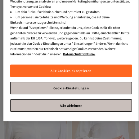
Websitenutzung zu analysieren und unsere Marketingbemühungen zu unterstützen.
Trendyol verwendet Cookies:
um dein Einkaufserlebnis sicher und optimiert zu gestalten.
um personalisierte Inhalte und Werbung anzubieten, die auf deine
Einkaufsinteressen zugeschnitten sind.
Wenn du auf "Akzeptieren" klickst, erlaubst du uns, diese Cookies für die oben
genannten Zwecke zu verwenden und gegebenenfalls an Dritte, einschließlich Dritte
außerhalb der EU (USA, Türkiye), weiterzugeben. Du kannst deine Zustimmung
sefamerve
19089-22 Modell Beige
sefamerve
Gemusterter Schal
jederzeit in den Cookie-Einstellungen unter "Einstellungen" ändern. Wenn du nicht
geräucherter weicher Baumwollschal
Flover-07 cremegrün
zustimmst, werden nur technisch notwendige Cookies verwendet. Weitere
Versand kostenlos ab 35€
Versand kostenlos ab 35€
Informationen findest du in unserer
Datenschutzrichtlinie
.
16,
13,
19
€
23
€
Alle Cookies akzeptieren
Cookie-Einstellungen
Alle ablehnen