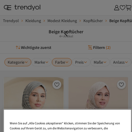
Trendyol
Kleidung
Modest Kleidung
Kopftücher
Beige Kopft
Beige Kopftücher
4+ Artikel
Wichtigste zuerst
Filtern
(
2
)
Kategorie
Marke
Farbe
Preis
Maße
Anlass
Wenn Sie auf „Alle Cookies akzeptieren“ klicken, stimmen Sie der Speicherung von
Cookies auf Ihrem Gerät zu, um die Websitenavigation zu verbessern, die