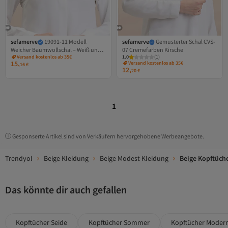
sefamerve
19091-11 Modell
sefamerve
Gemusterter Schal CVS-
Weicher Baumwollschal – Weiß und
07 Cremefarben Kirsche
Versand kostenlos ab 35€
1.0
(
1
)
Jeansblau
15,
Versand kostenlos ab 35€
16
€
12,
20
€
1
Gesponserte Artikel sind von Verkäufern hervorgehobene Werbeangebote.
Trendyol
Beige Kleidung
Beige Modest Kleidung
Beige Kopftüch
Das könnte dir auch gefallen
Kopftücher Seide
Kopftücher Sommer
Kopftücher Moder