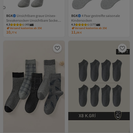
BGK
Unsichtbare graue Unisex-
BGK
4 Paar gestreifte saisonale
Sneakersocken Unsichtbare Socken
Kindersocken
4.3
(
49
)
4.3
(
177
)
6 Stück
Versand kostenlos ab 35€
Versand kostenlos ab 35€
10,
11,
77
€
06
€