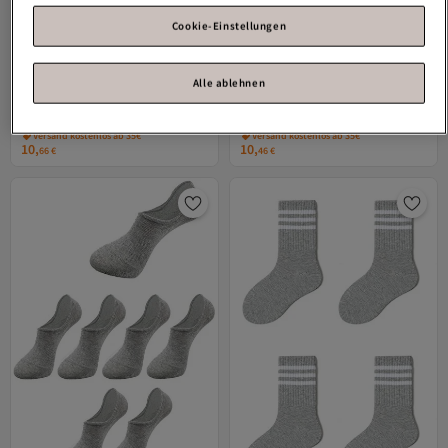
Cookie-Einstellungen
Alle ablehnen
BGK
Unisex Basic Booties Socken 8
BGK
7-teilige unsichtbare Unisex-
Paar
Sneakersocken
4.3
(
58
)
4.4
(
112
)
Versand kostenlos ab 35€
Versand kostenlos ab 35€
10,
10,
66
€
46
€