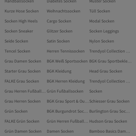
Handballsocken
Diabetes Socken
Muster Socken
Kurze Hose Socken
Weihnachtssocken
Tüll Socken
Socken High Heels
Cargo Socken
Modal Socken
Socken Sneaker
Glitzer Socken
Socken Leggings
Seide Socken
Satin Socken
Nylon Socken
Tencel Socken
Herren Tennissocken
Trendyol Collection Grau Socken
Grau Damen Socken
BGK Weiß Sportsocken
BGK Grau Sportbekleidung
Starter Grau Socken
BGK Kleidung
Head Grau Socken
FALKE Grau Socken
BGK Herren Kleidung
Trendyol Collection Grün Socken
Grau Herren Fußballsocken
Grün Fußballsocken
Socken
Grau Herren Socken
BGK Grau Sport & Outdoors
Schiesser Grau Socken
Grün Socken
BGK Burgundrot Socken
Burlington Grau Socken
FALKE Grün Socken
Grün Herren Fußballsocken
Hudson Grau Socken
Grün Damen Socken
Damen Socken
Bamboo Basics Damen Socken