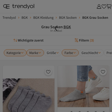
Trendyol
BGK
BGK Kleidung
BGK Socken
BGK Grau Socken
Grau Socken
BGK
9+ Artikel
Wichtigste zuerst
Filtern
(
3
)
Kategorie
Marke
Größe
Farbe
Geschlecht
Pre