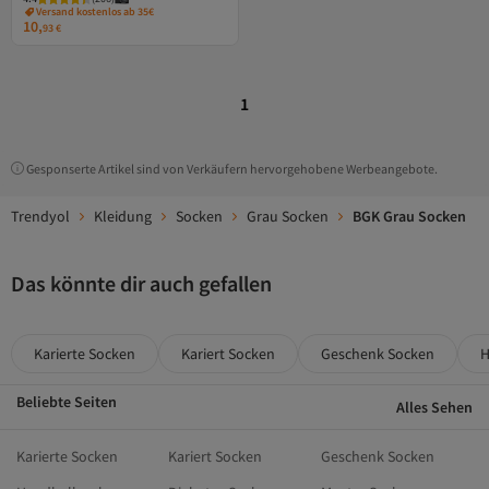
Versand kostenlos ab 35€
10,
93
€
1
Gesponserte Artikel sind von Verkäufern hervorgehobene Werbeangebote.
Trendyol
Kleidung
Socken
Grau Socken
BGK Grau Socken
Das könnte dir auch gefallen
Karierte Socken
Kariert Socken
Geschenk Socken
H
Beliebte Seiten
Alles Sehen
Karierte Socken
Kariert Socken
Geschenk Socken