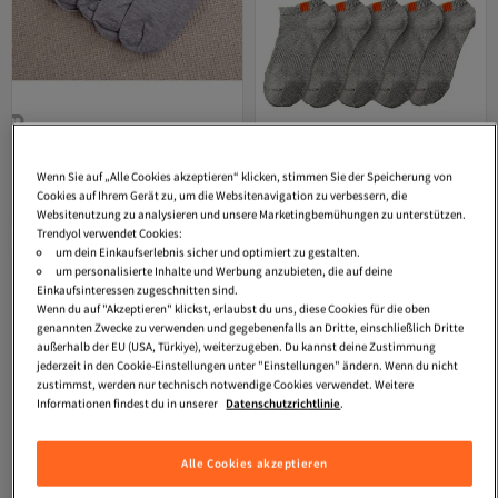
BGK
Unisex-Sommer-Booties-
BGK
Unisex 5-teilige gewaschene
Socken, 5-teilig, besonders bequem,
Sport-Booties-Socken
Wenn Sie auf „Alle Cookies akzeptieren“ klicken, stimmen Sie der Speicherung von
4.2
(
136
)
4.3
(
411
)
Grau
Cookies auf Ihrem Gerät zu, um die Websitenavigation zu verbessern, die
Versand kostenlos ab 35€
Versand kostenlos ab 35€
9,
9,
Websitenutzung zu analysieren und unsere Marketingbemühungen zu unterstützen.
56
€
07
€
Trendyol verwendet Cookies:
um dein Einkaufserlebnis sicher und optimiert zu gestalten.
um personalisierte Inhalte und Werbung anzubieten, die auf deine
Einkaufsinteressen zugeschnitten sind.
Wenn du auf "Akzeptieren" klickst, erlaubst du uns, diese Cookies für die oben
genannten Zwecke zu verwenden und gegebenenfalls an Dritte, einschließlich Dritte
außerhalb der EU (USA, Türkiye), weiterzugeben. Du kannst deine Zustimmung
jederzeit in den Cookie-Einstellungen unter "Einstellungen" ändern. Wenn du nicht
zustimmst, werden nur technisch notwendige Cookies verwendet. Weitere
Informationen findest du in unserer
Datenschutzrichtlinie
.
Alle Cookies akzeptieren