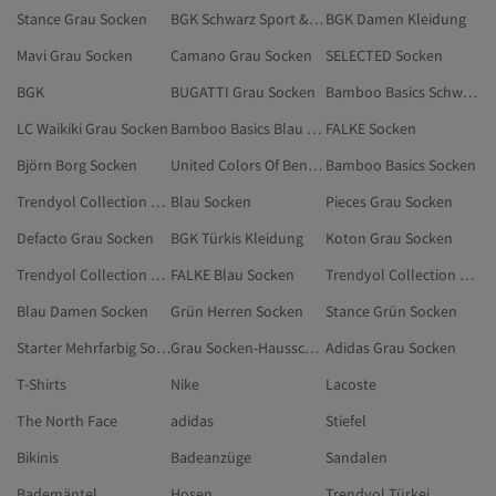
Stance Grau Socken
BGK Schwarz Sport & Outdoors
BGK Damen Kleidung
Mavi Grau Socken
Camano Grau Socken
SELECTED Socken
BGK
BUGATTI Grau Socken
Bamboo Basics Schwarz Socken
LC Waikiki Grau Socken
Bamboo Basics Blau Socken
FALKE Socken
Björn Borg Socken
United Colors Of Benetton Grün Socken
Bamboo Basics Socken
Trendyol Collection Mehrfarbig Socken
Blau Socken
Pieces Grau Socken
Defacto Grau Socken
BGK Türkis Kleidung
Koton Grau Socken
Trendyol Collection Socken
FALKE Blau Socken
Trendyol Collection Damen Socken
Blau Damen Socken
Grün Herren Socken
Stance Grün Socken
Starter Mehrfarbig Socken
Grau Socken-Hausschuhe
Adidas Grau Socken
T-Shirts
Nike
Lacoste
The North Face
adidas
Stiefel
Bikinis
Badeanzüge
Sandalen
Bademäntel
Hosen
Trendyol Türkei