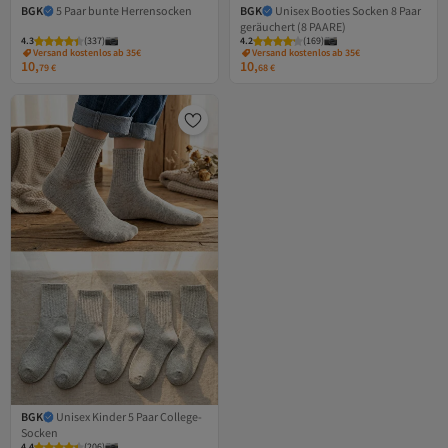
BGK
5 Paar bunte Herrensocken
BGK
Unisex Booties Socken 8 Paar
geräuchert (8 PAARE)
4.3
(
337
)
4.2
(
169
)
Versand kostenlos ab 35€
Versand kostenlos ab 35€
10,
10,
79
€
68
€
BGK
Unisex Kinder 5 Paar College-
Socken
4.4
(
206
)