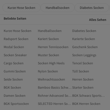
Kurze Hose Socken
Handballsocken
Diabetes Socken
Beliebte Seiten
Alles Sehen
Kurze Hose Socken
Handballsocken
Diabetes Socken
Radsport Socken
Kariert Socken
Karierte Socken
Modal Socken
Herren Tennissocken
Geschenk Socken
Socken Sneaker
Muster Socken
Socken Leggings
Cargo Socken
Socken High Heels
Tencel Socken
Gummi Socken
Nylon Socken
Tüll Socken
Seide Socken
Weihnachtssocken
Herren Socken
BGK Socken
Bamboo Basics Schwarz T-Shirts
Starter Socken
Damen Socken
Rohner Advanced Socks Schwarz Socken
BGK Schwarz Sportsocken
BGK Sportsocken
SELECTED Herren Socken
BGK Herren Socken