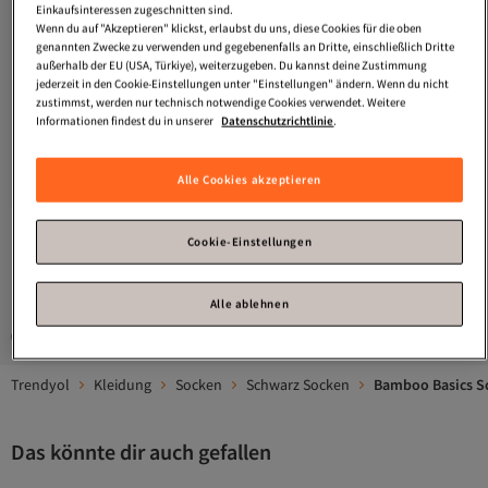
Einkaufsinteressen zugeschnitten sind.
Wenn du auf "Akzeptieren" klickst, erlaubst du uns, diese Cookies für die oben
genannten Zwecke zu verwenden und gegebenenfalls an Dritte, einschließlich Dritte
außerhalb der EU (USA, Türkiye), weiterzugeben. Du kannst deine Zustimmung
jederzeit in den Cookie-Einstellungen unter "Einstellungen" ändern. Wenn du nicht
zustimmst, werden nur technisch notwendige Cookies verwendet. Weitere
Informationen findest du in unserer
Datenschutzrichtlinie
.
Bamboo Basics
Unisex Socken, 12er
Bamboo Basics
Unisex-Socken, 6er-
Versand Kostenlos
Versand Kostenlos
Pack - BEAU Anklet Socks,
Pack – BEAU Fußkettchen-Socken,
Gratis Versand
Gratis Versand
Alle Cookies akzeptieren
Versand Kostenlos
Versand Kostenlos
Kurzsocken, einfarbig
Kurzsocken, einfarbig
62,
35,
95
€
95
€
Cookie-Einstellungen
1
Alle ablehnen
Gesponserte Artikel sind von Verkäufern hervorgehobene Werbeangebote.
Trendyol
Kleidung
Socken
Schwarz Socken
Bamboo Basics S
Das könnte dir auch gefallen