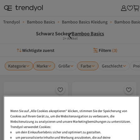
Trendyol
Bamboo Basics
Bamboo Basics Kleidung
Bamboo Basic
Schwarz Socken
Bamboo Basics
2+ Artikel
Wichtigste zuerst
Filtern
(
3
)
Kategorie
Marke
Größe
Farbe
Geschlecht
Pre
Wenn Sie auf „Alle Cookies akzeptieren“ klicken, stimmen Sie der Speicherung von
Cookies auf Ihrem Gerät zu, um die Websitenavigation zu verbessern, die
Websitenutzung zu analysieren und unsere Marketingbemühungen zu unterstützen.
Trendyol verwendet Cookies:
um dein Einkaufserlebnis sicher und optimiert zu gestalten.
um personalisierte Inhalte und Werbung anzubieten, die auf deine