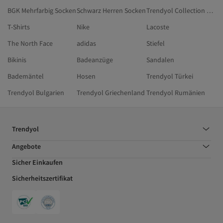
BGK Mehrfarbig Socken
Schwarz Herren Socken
Trendyol Collection Ekru Socken
T-Shirts
Nike
Lacoste
The North Face
adidas
Stiefel
Bikinis
Badeanzüge
Sandalen
Bademäntel
Hosen
Trendyol Türkei
Trendyol Bulgarien
Trendyol Griechenland
Trendyol Rumänien
Trendyol
Angebote
Sicher Einkaufen
Sicherheitszertifikat