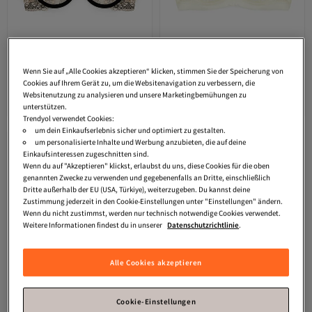
Koton
Transparenter, floraler
Koton
Transparenter Spitzen-BH
Wenn Sie auf „Alle Cookies akzeptieren“ klicken, stimmen Sie der Speicherung von
Spitzen-BH mit Bügel
mit Bügel und Schleife
Cookies auf Ihrem Gerät zu, um die Websitenavigation zu verbessern, die
4.6
(
19
)
3.8
(
8
)
Websitenutzung zu analysieren und unsere Marketingbemühungen zu
Versand kostenlos ab 35€
Versand kostenlos ab 35€
unterstützen.
17,
15,
61
€
06
€
Trendyol verwendet Cookies:
um dein Einkaufserlebnis sicher und optimiert zu gestalten.
um personalisierte Inhalte und Werbung anzubieten, die auf deine
Einkaufsinteressen zugeschnitten sind.
Wenn du auf "Akzeptieren" klickst, erlaubst du uns, diese Cookies für die oben
genannten Zwecke zu verwenden und gegebenenfalls an Dritte, einschließlich
Dritte außerhalb der EU (USA, Türkiye), weiterzugeben. Du kannst deine
Zustimmung jederzeit in den Cookie-Einstellungen unter "Einstellungen" ändern.
Wenn du nicht zustimmst, werden nur technisch notwendige Cookies verwendet.
Weitere Informationen findest du in unserer
Datenschutzrichtlinie
.
Alle Cookies akzeptieren
Cookie-Einstellungen