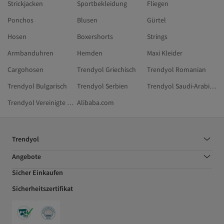
Strickjacken
Sportbekleidung
Fliegen
Ponchos
Blusen
Gürtel
Hosen
Boxershorts
Strings
Armbanduhren
Hemden
Maxi Kleider
Cargohosen
Trendyol Griechisch
Trendyol Romanian
Trendyol Bulgarisch
Trendyol Serbien
Trendyol Saudi-Arabien
Trendyol Vereinigte Arabische Emirate
Alibaba.com
Trendyol
Angebote
Sicher Einkaufen
Sicherheitszertifikat