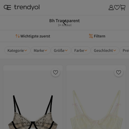
Bh Transparent
3+ Artikel
Wichtigste zuerst
Filtern
Kategorie
Marke
Größe
Farbe
Geschlecht
Pre