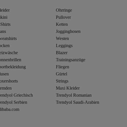
leider
Ohrringe
kini
Pullover
Shirts
Ketten
eans
Jogginghosen
eatshirts
Westen
ocken
Leggings
eizwäsche
Blazer
onnenbrillen
Trainingsanzüge
portbekleidung
Fliegen
lusen
Gürtel
oxershorts
Strings
emden
Maxi Kleider
rendyol Griechisch
Trendyol Romanian
rendyol Serbien
Trendyol Saudi-Arabien
libaba.com