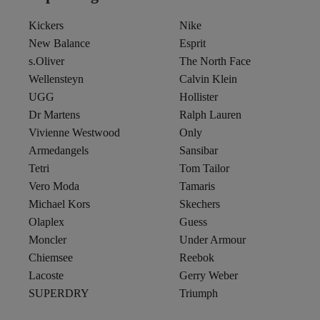
Kickers
Nike
New Balance
Esprit
s.Oliver
The North Face
Wellensteyn
Calvin Klein
UGG
Hollister
Dr Martens
Ralph Lauren
Vivienne Westwood
Only
Armedangels
Sansibar
Tetri
Tom Tailor
Vero Moda
Tamaris
Michael Kors
Skechers
Olaplex
Guess
Moncler
Under Armour
Chiemsee
Reebok
Lacoste
Gerry Weber
SUPERDRY
Triumph