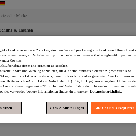
orie oder Marke
Schuhe & Taschen
„Alle Cookies akzeptieren“ klicken, stimmen Sie der Speicherung von Cookies auf Ihrem Gerät 
tion zu verbessern, die Websitenutzung zu analysieren und unsere Marketingbemühungen zu unt
wendet Cookies:
nkaufserlebnis sicher und optimiert zu gestalten.
lisierte Inhalte und Werbung anzubieten, die auf deine Einkaufsinteressen zugeschnitten sind.
uss Vorne
Still Bh Ohne Bügel Große Größen
Nahtlos Bh
M
Akzeptieren" klickst, erlaubst du uns, diese Cookies für die oben genannten Zwecke zu verwen
s an Dritte, einschließlich Dritte außerhalb der EU (USA, Türkiye), weiterzugeben. Du kannst 
till-BHs
BHs
Weiß Still-BHs
Weiß Damen Still-BHs
den Cookie-Einstellungen unter "Einstellungen" ändern. Wenn du nicht zustimmst, werden nur tec
okies verwendet. Weitere Informationen findest du in unserer
Datenschutzrichtlinie
.
arz Damen BHs
Eros Damen Still-BHs
Trendyol Collection Dam
ablehnen
Cookie-Einstellungen
Alle Cookies akzeptieren