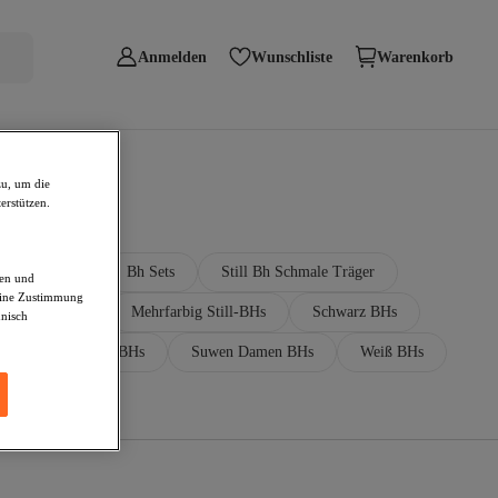
Anmelden
Wunschliste
Warenkorb
zu, um die
erstützen.
inimizer Bhs
Bh Sets
Still Bh Schmale Träger
den und
deine Zustimmung
Damen BHs
Mehrfarbig Still-BHs
Schwarz BHs
hnisch
en BHs
Still-BHs
Suwen Damen BHs
Weiß BHs