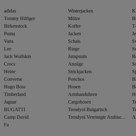
adidas
Winterjacken
K
Tommy Hilfiger
Mütze
Bi
Birkenstock
Koffer
T-
Puma
Jacken
J
Vans
Schals
Sw
Lee
Ringe
S
Jack Wolfskin
Jumpsuits
R
Crocs
Anzüge
S
Heine
Strickjacken
S
Converse
Ponchos
B
Hugo Boss
Hosen
B
Timberland
Armbanduhren
H
Jaguar
Cargohosen
T
BUGATTI
Trendyol Bulgarisch
T
Camp David
Trendyol Vereinigte Arabische Emirate
A
Fa