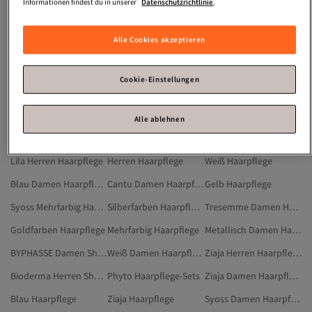
Trockenshampoo Blond
Keratin Haarmaske
Kosmetische Fusspflege
Informationen findest du in unserer
Datenschutzrichtlinie
.
Shampoo Ohne Silikone
Charms Totenkopf
Anti Schuppen Shampoo
Alle Cookies akzeptieren
Körperpflege Öl
Aloe Vera Kopfkissen
Phyto Herren Haarpflege
Lila Damen Haarpflege
Phyto Haarpflege
DEPOT Haarpflege
Cookie-Einstellungen
Beige Haarpflege
Haarpflege
HASK Damen Haarpflege
Schwarz Damen Haarpflege
Gelb Damen Haarpflege
Schwarz Haarpflege
Alle ablehnen
Rosa Damen Haarpflege
Phyto Mehrfarbig Haarpflege
Lila Haarpflege
Lila Herren Haarpflege
Herren Haarpflege
Weiß Haarpflege
Blau Damen Haarpflege
Cantu Damen Haarpflege
Gelb Haarpflege
Syoss Mehrfarbig Haarpflege
Silberfarben Haarpflege
Tresemme Damen Haarpflege
Goldfarben Haarpflege
Mehrfarbig Haarpflege
Metallisch Damen Haarpflege
BYPHASSE Damen Shampoos
Weiß Damen Haarpflege
Ziaja Herren Haarpflege
Bioderma Herren Shampoos
Phyto Haarpflege-Sets
Ziaja Damen Haarpflege
Blau Haarpflege
Ziaja Haarpflege
Syoss Damen Haarpflege