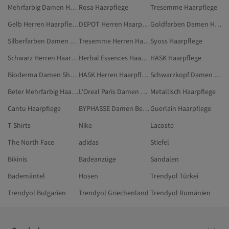
Mehrfarbig Damen Haarpflege
Rosa Haarpflege
Tresemme Haarpflege
Gelb Herren Haarpflege
DEPOT Herren Haarpflege
Goldfarben Damen Haarpflege
Silberfarben Damen Haarpflege
Tresemme Herren Haarpflege
Syoss Haarpflege
Schwarz Herren Haarpflege
Herbal Essences Haarpflege
HASK Haarpflege
Bioderma Damen Shampoos
HASK Herren Haarpflege
Schwarzkopf Damen Haarpflege
Beter Mehrfarbig Haarpflege
L'Oreal Paris Damen Haarpflege
Metallisch Haarpflege
Cantu Haarpflege
BYPHASSE Damen Beauty
Guerlain Haarpflege
T-Shirts
Nike
Lacoste
The North Face
adidas
Stiefel
Bikinis
Badeanzüge
Sandalen
Bademäntel
Hosen
Trendyol Türkei
Trendyol Bulgarien
Trendyol Griechenland
Trendyol Rumänien