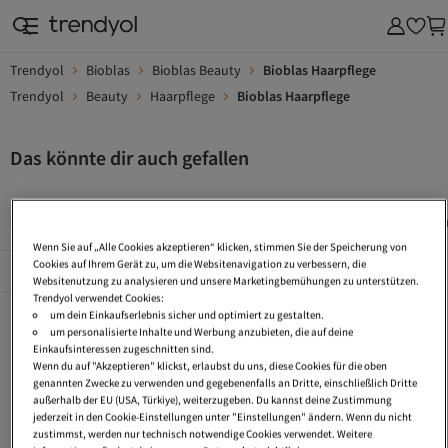
Trendyol
Bioblas
Bioblas Beauty
Bioblas Haarpflege
Trendyol
Beauty
Haarpflege
Bioblas Haarpflege
Das könnte dir auch gefallen
Keratin Haarpflege
Shampoo Gegen Haarausfall
Anti Haa
Wenn Sie auf „Alle Cookies akzeptieren“ klicken, stimmen Sie der Speicherung von
Cookies auf Ihrem Gerät zu, um die Websitenavigation zu verbessern, die
Beliebte Seiten
Alles Sehen
Websitenutzung zu analysieren und unsere Marketingbemühungen zu unterstützen.
Trendyol verwendet Cookies:
Keratin Haarpflege
Shampoo Gegen Haarausfall
Anti Haarausfall Shampoo
um dein Einkaufserlebnis sicher und optimiert zu gestalten.
um personalisierte Inhalte und Werbung anzubieten, die auf deine
Haarpflege Spray
Haarpflege Ohne Silikone
Locken Shampoos
Einkaufsinteressen zugeschnitten sind.
Wenn du auf "Akzeptieren" klickst, erlaubst du uns, diese Cookies für die oben
Trockenshampoo Pulver
Trockenshampoo Ohne Alkohol
Trockenshampoo Für Locken
genannten Zwecke zu verwenden und gegebenenfalls an Dritte, einschließlich Dritte
außerhalb der EU (USA, Türkiye), weiterzugeben. Du kannst deine Zustimmung
Trockenshampoo Ohne Rückstände
Trockenshampoo Braune Haare
Trockenshampoo Ohne Silikone Und Parabene
jederzeit in den Cookie-Einstellungen unter "Einstellungen" ändern. Wenn du nicht
zustimmst, werden nur technisch notwendige Cookies verwendet. Weitere