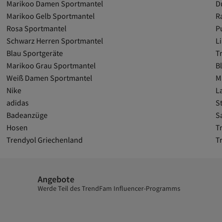
Marikoo Damen Sportmantel
D
Marikoo Gelb Sportmantel
R
Rosa Sportmantel
P
Schwarz Herren Sportmantel
L
Blau Sportgeräte
T
Marikoo Grau Sportmantel
B
Weiß Damen Sportmantel
M
Nike
L
adidas
St
Badeanzüge
S
Hosen
T
Trendyol Griechenland
T
Angebote
Werde Teil des TrendFam Influencer-Programms