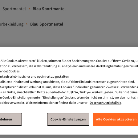
Sportmantel
Blau Sportmantel
orbekleidung
Blau Sportmantel
Lauf Jacken
Outdoor Jacke
Sportscheck Softshelljacke
„Alle Cookies akzeptieren“ klicken, stimmen Sie der Speicherung von Cookies auf Ihrem Gerät zu, u
Blau Herren Sportmantel
Dunkelblau Damen Sportmantel
Spo
tion zu verbessern, die Websitenutzung zu analysieren und unsere Marketingbemühungen zu unt
endet Cookies:
nkaufserlebnis sicher und optimiert zu gestalten.
espass Dunkelblau Sportmantel
Blau Sport-Regenjacke Und Windjac
lisierte Inhalte und Werbung anzubieten, die auf deine Einkaufsinteressen zugeschnitten sind.
Akzeptieren" klickst, erlaubst du uns, diese Cookies für die oben genannten Zwecke zu verwenden
 Sportmantel
Grün Sportmantel
Dunkelblau Herren Sportman
s an Dritte, einschließlich Dritte außerhalb der EU (USA, Türkiye), weiterzugeben. Du kannst dei
den Cookie-Einstellungen unter "Einstellungen" ändern. Wenn du nicht zustimmst, werden nur tech
okies verwendet. Weitere Informationen findest du in unserer
Datenschutzrichtlinie
.
ablehnen
Cookie-Einstellungen
Alle Cookies akzeptieren