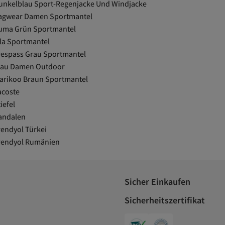
unkelblau Sport-Regenjacke Und Windjacke
agwear Damen Sportmantel
uma Grün Sportmantel
ila Sportmantel
respass Grau Sportmantel
lau Damen Outdoor
arikoo Braun Sportmantel
acoste
iefel
andalen
rendyol Türkei
rendyol Rumänien
Sicher Einkaufen
Sicherheitszertifikat