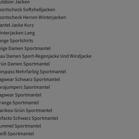
utdoor Jacken
portscheck Softshelljacken
portscheck Herren Winterjacken
antel Jacke Kurz
interjacken Lang
ange Sportshirts
eige Damen Sportmantel
lau Damen Sport-Regenjacke Und Windjacke
rün Damen Sportmantel
respass Mehrfarbig Sportmantel
agwear Schwarz Sportmantel
arajumpers Sportmantel
agwear Sportmantel
range Sportmantel
arikoo Grün Sportmantel
efacto Schwarz Sportmantel
ummel Sportmantel
eiß Sportmantel