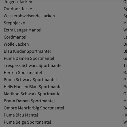
Joggen Jacken
O
Outdoor Jacke
S
Wasserabweisende Jacken
S
Steppjacke
M
Extra Langer Mantel
W
Cordmantel
L
Wolle Jacken
B
Blau Kinder Sportmantel
B
Puma Damen Sportmantel
G
Trespass Schwarz Sportmantel
T
Herren Sportmantel
R
Puma Schwarz Sportmantel
P
Helly Hansen Blau Sportmantel
R
Marikoo Schwarz Sportmantel
O
Braun Damen Sportmantel
M
Ombre Mehrfarbig Sportmantel
D
Puma Blau Mantel
H
Puma Beige Sportmantel
W