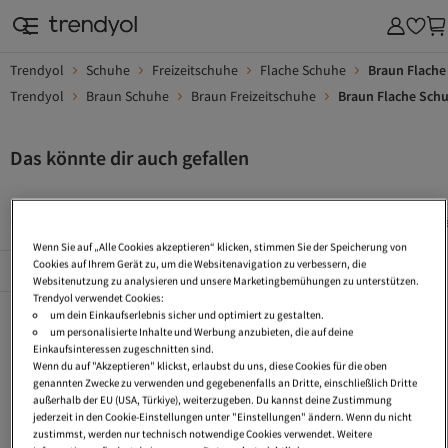
Trendyol
Schuhe
Freizeitschuhe
Flache Schuhe
Braun Flache
Trendyol
Braun Schuhe
Braun Freizeitschuhe
Braun Flache Sch
Das könnte dir auch gefallen
Elegante Flache Schuhe
Flache Ballerinas
Flache High He
Wenn Sie auf „Alle Cookies akzeptieren“ klicken, stimmen Sie der Speicherung von
Cookies auf Ihrem Gerät zu, um die Websitenavigation zu verbessern, die
Beliebte Seiten
Alles Sehen
Websitenutzung zu analysieren und unsere Marketingbemühungen zu unterstützen.
Trendyol verwendet Cookies:
Elegante Flache Schuhe
Flache Ballerinas
Flache High Heels
um dein Einkaufserlebnis sicher und optimiert zu gestalten.
um personalisierte Inhalte und Werbung anzubieten, die auf deine
Schuhe Leder
Filzhausschuhe
Fellhausschuhe
Einkaufsinteressen zugeschnitten sind.
Wenn du auf "Akzeptieren" klickst, erlaubst du uns, diese Cookies für die oben
Schlupf Schuhe
Lackleder Schuhe
Schuhe Elegant
genannten Zwecke zu verwenden und gegebenenfalls an Dritte, einschließlich Dritte
außerhalb der EU (USA, Türkiye), weiterzugeben. Du kannst deine Zustimmung
Flache Sandaletten
Fell Schuhe
Damen Filz Hausschuhe
jederzeit in den Cookie-Einstellungen unter "Einstellungen" ändern. Wenn du nicht
zustimmst, werden nur technisch notwendige Cookies verwendet. Weitere