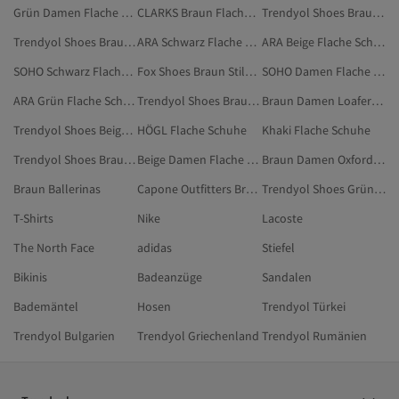
Grün Damen Flache Schuhe
CLARKS Braun Flache Schuhe
Trendyol Shoes Braun Ballerinas
Trendyol Shoes Braun High Heels
ARA Schwarz Flache Schuhe
ARA Beige Flache Schuhe
SOHO Schwarz Flache Schuhe
Fox Shoes Braun Stilettos
SOHO Damen Flache Schuhe
ARA Grün Flache Schuhe
Trendyol Shoes Braun Freizeitschuhe
Braun Damen Loafer-Schuhe
Trendyol Shoes Beige Flache Schuhe
HÖGL Flache Schuhe
Khaki Flache Schuhe
Trendyol Shoes Braun Accessoires
Beige Damen Flache Schuhe
Braun Damen Oxford-Schuhe
Braun Ballerinas
Capone Outfitters Braun Schuhe
Trendyol Shoes Grün Flache Schuhe
T-Shirts
Nike
Lacoste
The North Face
adidas
Stiefel
Bikinis
Badeanzüge
Sandalen
Bademäntel
Hosen
Trendyol Türkei
Trendyol Bulgarien
Trendyol Griechenland
Trendyol Rumänien