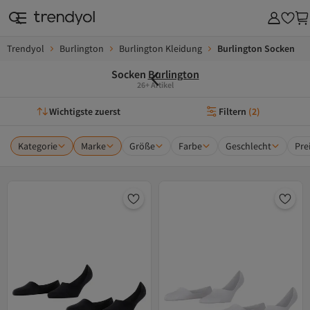
Trendyol
Burlington
Burlington Kleidung
Burlington Socken
Socken
Burlington
26+ Artikel
Wichtigste zuerst
Filtern
(
2
)
Kategorie
Marke
Größe
Farbe
Geschlecht
Pre