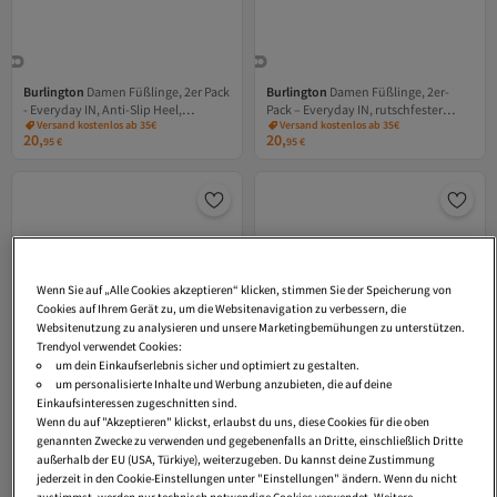
Burlington
Damen Füßlinge, 2er Pack
Burlington
Damen Füßlinge, 2er-
- Everyday IN, Anti-Slip Heel,
Pack – Everyday IN, rutschfester
Versand kostenlos ab 35€
Versand kostenlos ab 35€
einfarbig
Absatz, einfarbig
20,
20,
95
€
95
€
Wenn Sie auf „Alle Cookies akzeptieren“ klicken, stimmen Sie der Speicherung von
Cookies auf Ihrem Gerät zu, um die Websitenavigation zu verbessern, die
Websitenutzung zu analysieren und unsere Marketingbemühungen zu unterstützen.
Trendyol verwendet Cookies:
um dein Einkaufserlebnis sicher und optimiert zu gestalten.
um personalisierte Inhalte und Werbung anzubieten, die auf deine
Einkaufsinteressen zugeschnitten sind.
Wenn du auf "Akzeptieren" klickst, erlaubst du uns, diese Cookies für die oben
genannten Zwecke zu verwenden und gegebenenfalls an Dritte, einschließlich Dritte
außerhalb der EU (USA, Türkiye), weiterzugeben. Du kannst deine Zustimmung
jederzeit in den Cookie-Einstellungen unter "Einstellungen" ändern. Wenn du nicht