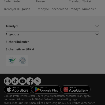
Bademäntel
Hosen
Trendyol Türkei
Trendyol Bulgarien
Trendyol Griechenland
Trendyol Rumänien
Trendyol
Angebote
Sicher Einkaufen
Sicherheitszertifikat
Cookie-Präferenzen
Gesetz über digitale Dienste
Datenschutzerklärung
AGB
Impressum
Widerrufsrecht
EU-Behörden
Nutzungsbedingungen
©2026 DSM Grup Danışmanlık İletişim ve Satış Tic. A.Ş. Alle Rechte vorbehalten.