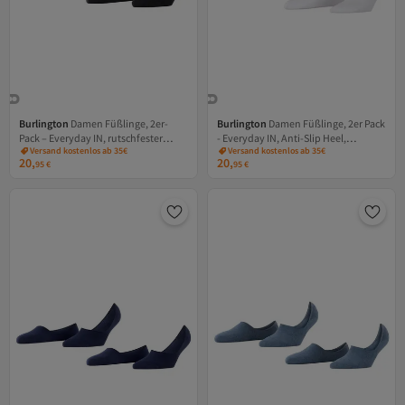
Burlington
Damen Füßlinge, 2er-
Burlington
Damen Füßlinge, 2er Pack
Pack – Everyday IN, rutschfester
- Everyday IN, Anti-Slip Heel,
Versand kostenlos ab 35€
Versand kostenlos ab 35€
Absatz, einfarbig
einfarbig
20,
20,
95
€
95
€