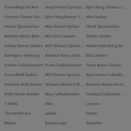
Puma Beige Socken
Head Herren Sportsocken
Björn Borg Schwarz Sportsocken
Hummel Damen Socken
Björn Borg Damen Socken
Nike Socken
Herren Sportsocken
Blau Herren Socken
FALKE Sportsocken
Bamboo Basics Blau Socken
BGK Grün Socken
Starter Socken
Adidas Damen Socken
BGK Schwarz Sportsocken
Adidas Mehrfarbig Socken
Burlington Kleidung
Bamboo Basics Damen Socken
Blau Socken
Damen Fußballsocken
Puma Fußballsocken
Puma Braun Socken
Puma Weiß Socken
BGK Damen Sportsocken
Blau Herren Fußballsocken
Hummel Weiß Socken
Schwarz Herren Fußballsocken
Bamboo Basics Herren Socken
Weiß Herren Socken
Blau Fußballsocken
Trendyol Collection Socken
T-Shirts
Nike
Lacoste
The North Face
adidas
Stiefel
Bikinis
Badeanzüge
Sandalen