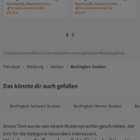
Baumwolle, Rautenmuster,
Baumwolle, Rautenmuster,
Versand kostenlos ab 35€
Versand kostenlos ab 35€
Logoemblem
Logoemblem
21,
21,
95
€
95
€
1
2
Gesponserte Artikel sind von Verkäufern hervorgehobene Werbeangebote.
Trendyol
Kleidung
Socken
Burlington Socken
Das könnte dir auch gefallen
Burlington Schwarz Socken
Burlington Herren Socken
Bu
Dieser Text wurde von einem Muttersprachler geschrieben, der
sich für die Kategorie besonders interessiert.