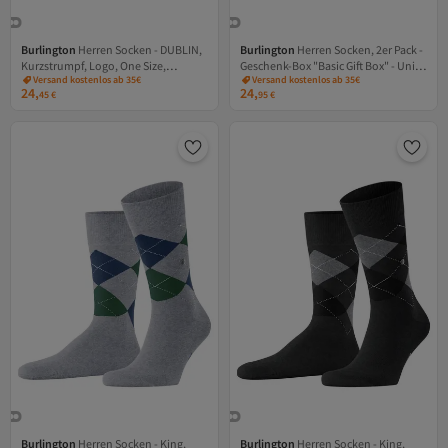
Burlington
Herren Socken - DUBLIN,
Burlington
Herren Socken, 2er Pack -
Kurzstrumpf, Logo, One Size,
Geschenk-Box "Basic Gift Box" - Uni 2-
Versand kostenlos ab 35€
Versand kostenlos ab 35€
einfarbig
Pack, Baumwolle, One Size
24,
24,
45
€
95
€
Burlington
Herren Socken - King,
Burlington
Herren Socken - King,