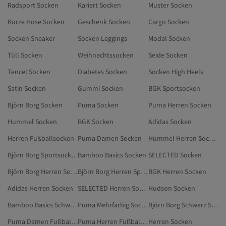
Radsport Socken
Kariert Socken
Muster Socken
Kurze Hose Socken
Geschenk Socken
Cargo Socken
Socken Sneaker
Socken Leggings
Modal Socken
Tüll Socken
Weihnachtssocken
Seide Socken
Tencel Socken
Diabetes Socken
Socken High Heels
Satin Socken
Gummi Socken
BGK Sportsocken
Björn Borg Socken
Puma Socken
Puma Herren Socken
Hummel Socken
BGK Socken
Adidas Socken
Herren Fußballsocken
Puma Damen Socken
Hummel Herren Socken
Björn Borg Sportsocken
Bamboo Basics Socken
SELECTED Socken
Björn Borg Herren Socken
Björn Borg Herren Sportsocken
BGK Herren Socken
Adidas Herren Socken
SELECTED Herren Socken
Hudson Socken
Bamboo Basics Schwarz Socken
Puma Mehrfarbig Socken
Björn Borg Schwarz Socken
Puma Damen Fußballsocken
Puma Herren Fußballsocken
Herren Socken