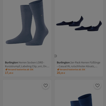
Burlington
Herren Socken LORD -
Burlington
2er-Pack Herren Füßlinge
Kurzstrumpf, Labeling Clip, uni, One
– Casual IN, rutschfester Absatz,
Versand kostenlos ab 35€
Versand kostenlos ab 35€
Size
Einfarbig
17,
20,
45
€
95
€