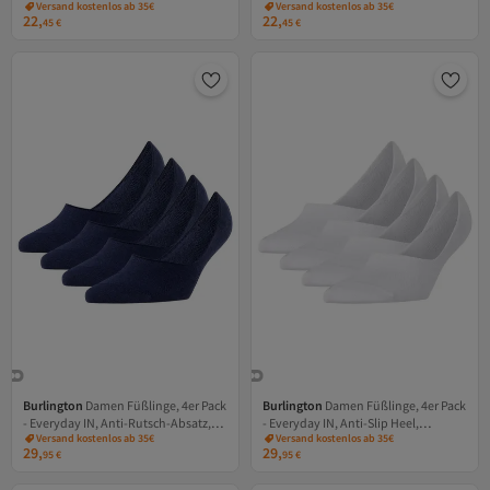
Versand kostenlos ab 35€
Versand kostenlos ab 35€
Rautenmuster, Logoemblem
Rautenmuster, Logoemblem
22,
22,
45
€
45
€
Burlington
Damen Füßlinge, 4er Pack
Burlington
Damen Füßlinge, 4er Pack
- Everyday IN, Anti-Rutsch-Absatz,
- Everyday IN, Anti-Slip Heel,
Versand kostenlos ab 35€
Versand kostenlos ab 35€
einfarbig
einfarbig
29,
29,
95
€
95
€