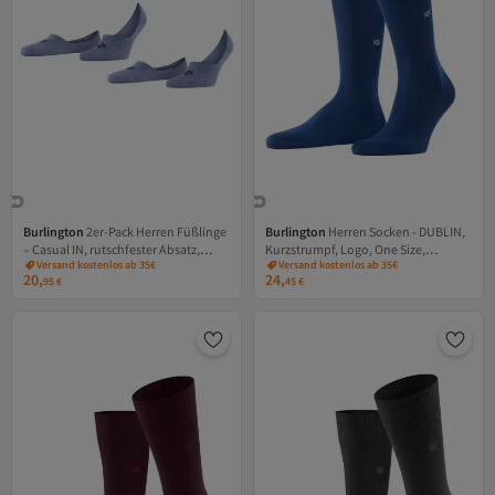
Burlington
2er-Pack Herren Füßlinge
Burlington
Herren Socken - DUBLIN,
– Casual IN, rutschfester Absatz,
Kurzstrumpf, Logo, One Size,
Versand kostenlos ab 35€
Versand kostenlos ab 35€
Einfarbig
einfarbig
20,
24,
95
€
45
€