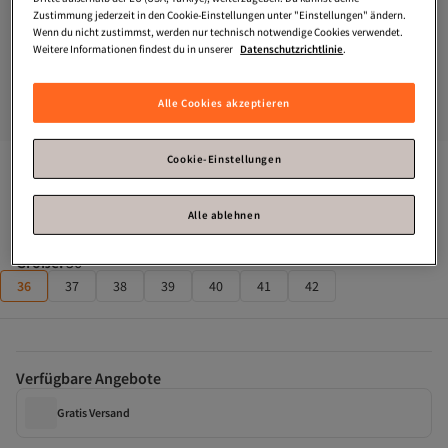
Zustimmung jederzeit in den Cookie-Einstellungen unter "Einstellungen" ändern.
Wenn du nicht zustimmst, werden nur technisch notwendige Cookies verwendet.
Weitere Informationen findest du in unserer
Datenschutzrichtlinie
.
Alle Cookies akzeptieren
Cookie-Einstellungen
Dr Martens
1460 Pascal Black Virginia
Zahle deine Rechnung innerhalb von 30 Tagen – kostenfrei.
Alle ablehnen
Größe
:
36
36
37
38
39
40
41
42
Verfügbare Angebote
Gratis Versand