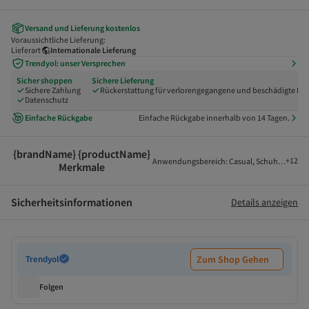
Versand und Lieferung kostenlos
Voraussichtliche Lieferung:
Lieferart
Internationale Lieferung
Trendyol: unser Versprechen
Sicher shoppen
Sichere Lieferung
Sichere Zahlung
Rückerstattung für verlorengegangene und beschädigte Pak
Datenschutz
Einfache Rückgabe
Einfache Rückgabe innerhalb von 14 Tagen.
{brandName} {productName}
+
12
Anwendungsbereich
:
Casual
,
Schuhverschlu
Merkmale
Sicherheitsinformationen
Details anzeigen
Trendyol
Zum Shop Gehen
Folgen