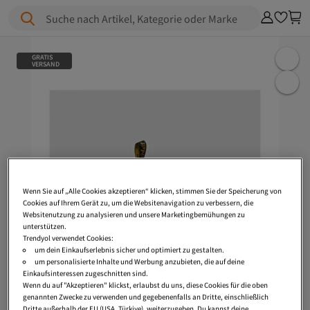
Suche nach Artikel, Kategorie oder Marke
GRATIS
VERSAND
Wenn Sie auf „Alle Cookies akzeptieren“ klicken, stimmen Sie der Speicherung von
Cookies auf Ihrem Gerät zu, um die Websitenavigation zu verbessern, die
Websitenutzung zu analysieren und unsere Marketingbemühungen zu
unterstützen.
Trendyol verwendet Cookies:
um dein Einkaufserlebnis sicher und optimiert zu gestalten.
um personalisierte Inhalte und Werbung anzubieten, die auf deine
Einkaufsinteressen zugeschnitten sind.
Wenn du auf "Akzeptieren" klickst, erlaubst du uns, diese Cookies für die oben
genannten Zwecke zu verwenden und gegebenenfalls an Dritte, einschließlich
Dritte außerhalb der EU (USA, Türkiye), weiterzugeben. Du kannst deine