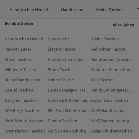
Handtaschen Henkel
Handtasche
Kleine Taschen
T
Beliebte Seiten
Alles Sehen
Handtaschen Henkel
Handtasche
Kleine Taschen
Taschen Leder
Elegant Tasche
Geflochten Tasche
Strick Taschen
Handtaschen Leder
Handtaschen Crossbody
Wildleder Tasche
Ethno Tasche
Moderne Damen Handtaschen
Kleine Handtaschen
Leinen Tasche
Mini Taschen
Casual Taschen
Damen Designer Taschen
Handyumhängetaschen
Designer Taschen
Damen Echtleder Taschen
Koton Ekru Taschen
ARA Beige Taschen
Elle Ekru Schultertaschen
Weiß Handtaschen
Weiß Schultertaschen
Damen Taschen
Weiß Damen Handtaschen
Cremefarben Taschen
Weiß Damen Schultertaschen
Beige Schultertaschen