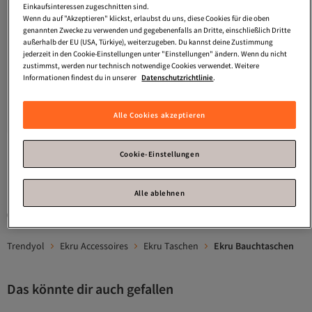
Einkaufsinteressen zugeschnitten sind.
Wenn du auf "Akzeptieren" klickst, erlaubst du uns, diese Cookies für die oben
genannten Zwecke zu verwenden und gegebenenfalls an Dritte, einschließlich Dritte
außerhalb der EU (USA, Türkiye), weiterzugeben. Du kannst deine Zustimmung
jederzeit in den Cookie-Einstellungen unter "Einstellungen" ändern. Wenn du nicht
zustimmst, werden nur technisch notwendige Cookies verwendet. Weitere
Informationen findest du in unserer
Datenschutzrichtlinie
.
Tommy Jeans
Beutel Ecru
Erwachsene
Alle Cookies akzeptieren
Versand kostenlos ab 35€
26,
28
€
Cookie-Einstellungen
1
Alle ablehnen
Gesponserte Artikel sind von Verkäufern hervorgehobene Werbeangebote.
Trendyol
Ekru Accessoires
Ekru Taschen
Ekru Bauchtaschen
Das könnte dir auch gefallen