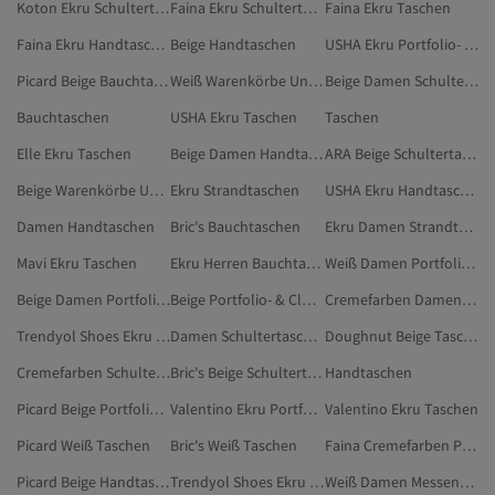
Koton Ekru Schultertaschen
Faina Ekru Schultertaschen
Faina Ekru Taschen
Faina Ekru Handtaschen
Beige Handtaschen
USHA Ekru Portfolio- & Clutch-Taschen
Picard Beige Bauchtaschen
Weiß Warenkörbe Und Einkaufstaschen
Beige Damen Schultertaschen
Bauchtaschen
USHA Ekru Taschen
Taschen
Elle Ekru Taschen
Beige Damen Handtaschen
ARA Beige Schultertaschen
Beige Warenkörbe Und Einkaufstaschen
Ekru Strandtaschen
USHA Ekru Handtaschen
Damen Handtaschen
Bric's Bauchtaschen
Ekru Damen Strandtaschen
Mavi Ekru Taschen
Ekru Herren Bauchtaschen
Weiß Damen Portfolio- & Clutch-Taschen
Beige Damen Portfolio- & Clutch-Taschen
Beige Portfolio- & Clutch-Taschen
Cremefarben Damen Taschen
Trendyol Shoes Ekru Schultertaschen
Damen Schultertaschen
Doughnut Beige Taschen
Cremefarben Schultertaschen
Bric's Beige Schultertaschen
Handtaschen
Picard Beige Portfolio- & Clutch-Taschen
Valentino Ekru Portfolio- & Clutch-Taschen
Valentino Ekru Taschen
Picard Weiß Taschen
Bric's Weiß Taschen
Faina Cremefarben Portfolio- & Clutch-Taschen
Picard Beige Handtaschen
Trendyol Shoes Ekru Taschen
Weiß Damen Messenger-Taschen