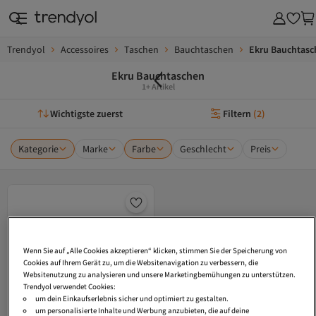
Trendyol
Accessoires
Taschen
Bauchtaschen
Ekru Bauchtasc
Ekru Bauchtaschen
1+ Artikel
Wichtigste zuerst
Filtern
(
2
)
Kategorie
Marke
Farbe
Geschlecht
Preis
Wenn Sie auf „Alle Cookies akzeptieren“ klicken, stimmen Sie der Speicherung von
Cookies auf Ihrem Gerät zu, um die Websitenavigation zu verbessern, die
Websitenutzung zu analysieren und unsere Marketingbemühungen zu unterstützen.
Trendyol verwendet Cookies:
um dein Einkaufserlebnis sicher und optimiert zu gestalten.
um personalisierte Inhalte und Werbung anzubieten, die auf deine