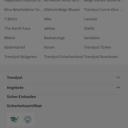
Happiness İstanbul Blusen
No Matter What Ekru Blusen
Beige Damen Bluse & Tunika & Bustier
Ekru Bescheidene Tuniken
Olalook Beige Blusen
Trendyol Curve Ekru Blusen In Großen Größen
T-Shirts
Nike
Lacoste
The North Face
adidas
Stiefel
Bikinis
Badeanzüge
Sandalen
Bademäntel
Hosen
Trendyol Türkei
Trendyol Bulgarien
Trendyol Griechenland
Trendyol Rumänien
Trendyol
Angebote
Sicher Einkaufen
Sicherheitszertifikat