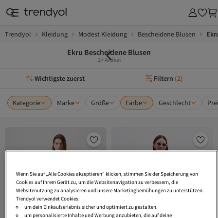
Trendyol
Kleidung
Modest Kleidung
Bescheidene Blusen
Ekr
Ekru Bescheidene Blusen
2+ Artikel
Wichtigste zuerst
Filtern
(
2
)
Kategorie
Marke
Größe
Farbe
Geschlecht
Pre
Wenn Sie auf „Alle Cookies akzeptieren“ klicken, stimmen Sie der Speicherung von
Cookies auf Ihrem Gerät zu, um die Websitenavigation zu verbessern, die
Websitenutzung zu analysieren und unsere Marketingbemühungen zu unterstützen.
Trendyol verwendet Cookies:
um dein Einkaufserlebnis sicher und optimiert zu gestalten.
um personalisierte Inhalte und Werbung anzubieten, die auf deine