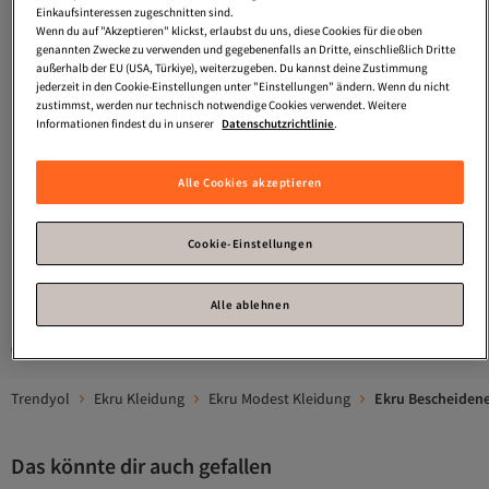
Einkaufsinteressen zugeschnitten sind.
Wenn du auf "Akzeptieren" klickst, erlaubst du uns, diese Cookies für die oben
genannten Zwecke zu verwenden und gegebenenfalls an Dritte, einschließlich Dritte
außerhalb der EU (USA, Türkiye), weiterzugeben. Du kannst deine Zustimmung
jederzeit in den Cookie-Einstellungen unter "Einstellungen" ändern. Wenn du nicht
zustimmst, werden nur technisch notwendige Cookies verwendet. Weitere
Informationen findest du in unserer
Datenschutzrichtlinie
.
Platz 9 der Top-Favoriten
Platz 1 der am häufigsten angezeigten
Touche Prive
BLUSE MIT
Manuka
BINDUNG PREMIUM BLUZ
Versand Kostenlos
SCHULTERFALTE
ECRU
Gratis Versand
3.0
(
3
)
Versand Kostenlos
Alle Cookies akzeptieren
59,
Versand kostenlos ab 35€
74
€
29
€
Cookie-Einstellungen
1
Alle ablehnen
Gesponserte Artikel sind von Verkäufern hervorgehobene Werbeangebote.
Trendyol
Ekru Kleidung
Ekru Modest Kleidung
Ekru Bescheiden
Das könnte dir auch gefallen