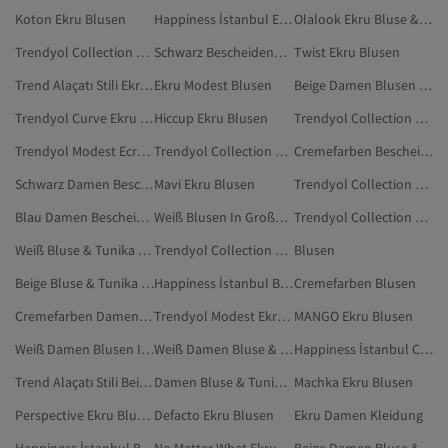
Koton Ekru Blusen
Happiness İstanbul Ekru Bluse & Tunika & Bustier
Olalook Ekru Bluse & Tunika & Bustier
Trendyol Collection Weiß Blusen
Schwarz Bescheidene Blusen
Twist Ekru Blusen
Trend Alaçatı Stili Ekru Bluse & Tunika & Bustier
Ekru Modest Blusen
Beige Damen Blusen In Großen Größen
Trendyol Curve Ekru Blusen
Hiccup Ekru Blusen
Trendyol Collection Blusen
Trendyol Modest Ecru Blusen
Trendyol Collection Damen Blusen
Cremefarben Bescheidene Blusen
Schwarz Damen Bescheidene Blusen
Mavi Ekru Blusen
Trendyol Collection Cremefarben Bluse & Tunika & Bustier
Blau Damen Bescheidene Blusen
Weiß Blusen In Großen Größen
Trendyol Collection Beige Bluse & Tunika & Bustier
Weiß Bluse & Tunika & Bustier
Trendyol Collection Mehrfarbig Blusen
Blusen
Beige Bluse & Tunika & Bustier
Happiness İstanbul Beige Blusen
Cremefarben Blusen
Cremefarben Damen Bescheidene Blusen
Trendyol Modest Ekru Modest Blusen
MANGO Ekru Blusen
Weiß Damen Blusen In Großen Größen
Weiß Damen Bluse & Tunika & Bustier
Happiness İstanbul Cremefarben Blusen
Trend Alaçatı Stili Beige Blusen
Damen Bluse & Tunika & Bustier
Machka Ekru Blusen
Perspective Ekru Bluse & Tunika & Bustier
Defacto Ekru Blusen
Ekru Damen Kleidung