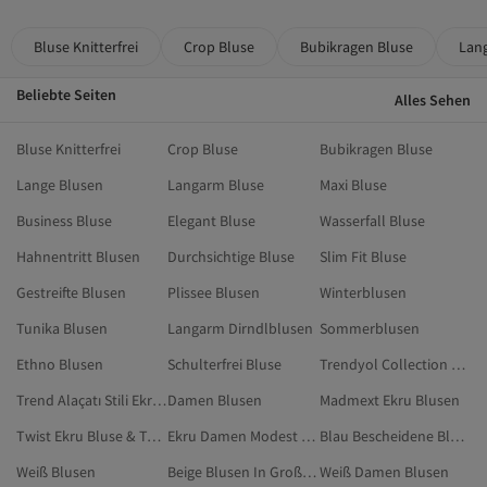
Bluse Knitterfrei
Crop Bluse
Bubikragen Bluse
Lan
Beliebte Seiten
Alles Sehen
Bluse Knitterfrei
Crop Bluse
Bubikragen Bluse
Lange Blusen
Langarm Bluse
Maxi Bluse
Business Bluse
Elegant Bluse
Wasserfall Bluse
Hahnentritt Blusen
Durchsichtige Bluse
Slim Fit Bluse
Gestreifte Blusen
Plissee Blusen
Winterblusen
Tunika Blusen
Langarm Dirndlblusen
Sommerblusen
Ethno Blusen
Schulterfrei Bluse
Trendyol Collection Beige Blusen
Trend Alaçatı Stili Ekru Blusen
Damen Blusen
Madmext Ekru Blusen
Twist Ekru Bluse & Tunika & Bustier
Ekru Damen Modest Blusen
Blau Bescheidene Blusen
Weiß Blusen
Beige Blusen In Großen Größen
Weiß Damen Blusen