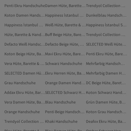
Penti Ekru Handschuhe
Damen Hüte, Barette & Handschuhe
Trendyol Collection Beige Hüte, Barette & Handschuhe
Koton Damen Handschuhe
Happiness İstanbul Damen Hüte, Barette & Handschuhe
Dunkelblau Handschuhe
Happiness İstanbul Hüte, Barette & Handschuhe
Weiß Hüte, Barette & Handschuhe
Happiness İstanbul Schwarz Hüte, Barette & Handschuhe
Hüte, Barette & Handschuhe
Buff Beige Hüte, Barette & Handschuhe
Trendyol Collection Handschuhe
Defacto Weiß Handschuhe
Defacto Beige Hüte, Barette & Handschuhe
SELECTED Weiß Hüte, Barette & Handschuhe
Koton Beige Hüte, Barette & Handschuhe
Mavi Ekru Hüte, Barette & Handschuhe
Penti Ekru Hüte, Barette & Handschuhe
Vera Hüte, Barette & Handschuhe
Schwarz Handschuhe
Mehrfarbig Handschuhe
SELECTED Damen Hüte, Barette & Handschuhe
Ekru Herren Hüte, Barette & Handschuhe
Mehrfarbig Damen Hüte, Barette & Handschuhe
Grau Handschuhe
Orange Damen Handschuhe
DC Beige Hüte, Barette & Handschuhe
Addax Ekru Hüte, Barette & Handschuhe
SELECTED Schwarz Hüte, Barette & Handschuhe
Koton Schwarz Handschuhe
Vera Damen Hüte, Barette & Handschuhe
Blau Handschuhe
Grün Damen Hüte, Barette & Handschuhe
Orange Handschuhe
Penti Beige Handschuhe
Koton Grau Handschuhe
Trendyol Collection Damen Hüte, Barette & Handschuhe
Khaki Handschuhe
Deafox Ekru Hüte, Barette & Handschuhe