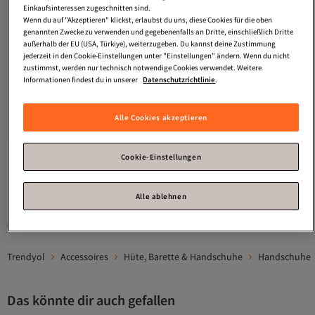
Einkaufsinteressen zugeschnitten sind.
Wenn du auf "Akzeptieren" klickst, erlaubst du uns, diese Cookies für die oben
genannten Zwecke zu verwenden und gegebenenfalls an Dritte, einschließlich Dritte
außerhalb der EU (USA, Türkiye), weiterzugeben. Du kannst deine Zustimmung
jederzeit in den Cookie-Einstellungen unter "Einstellungen" ändern. Wenn du nicht
zustimmst, werden nur technisch notwendige Cookies verwendet. Weitere
Informationen findest du in unserer
Datenschutzrichtlinie
.
Penti
Chloe Ecru-Handschuhe
Penti
Jolie Ecru-Handschuhe
4.6
(
44
)
4.0
(
26
)
Alle Cookies akzeptieren
Versand kostenlos ab 35€
Versand kostenlos ab 35€
21,
16,
68
€
22
€
Cookie-Einstellungen
1
Alle ablehnen
Gesponserte Artikel sind von Verkäufern hervorgehobene Werbeangebote.
Trendyol
Accessoires
Hüte, Barette & Handschuhe
Handschuhe
Das könnte dir auch gefallen