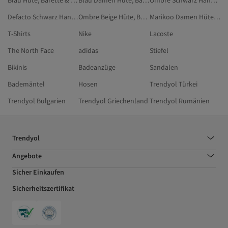
Blau Hüte, Barette & Handschuhe
Blau Damen Hüte, Barette & Handschuhe
Ombre Schwarz Handschuhe
Defacto Schwarz Handschuhe
Ombre Beige Hüte, Barette & Handschuhe
Marikoo Damen Hüte, Barette & Handschuhe
T-Shirts
Nike
Lacoste
The North Face
adidas
Stiefel
Bikinis
Badeanzüge
Sandalen
Bademäntel
Hosen
Trendyol Türkei
Trendyol Bulgarien
Trendyol Griechenland
Trendyol Rumänien
Trendyol
Angebote
Sicher Einkaufen
Sicherheitszertifikat