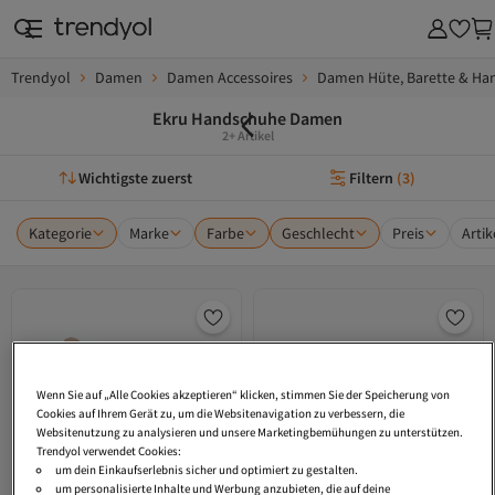
Trendyol
Damen
Damen Accessoires
Damen Hüte, Barette & H
Ekru Handschuhe Damen
2+ Artikel
Wichtigste zuerst
Filtern
(
3
)
Kategorie
Marke
Farbe
Geschlecht
Preis
Arti
Wenn Sie auf „Alle Cookies akzeptieren“ klicken, stimmen Sie der Speicherung von
Cookies auf Ihrem Gerät zu, um die Websitenavigation zu verbessern, die
Websitenutzung zu analysieren und unsere Marketingbemühungen zu unterstützen.
Trendyol verwendet Cookies:
um dein Einkaufserlebnis sicher und optimiert zu gestalten.
um personalisierte Inhalte und Werbung anzubieten, die auf deine