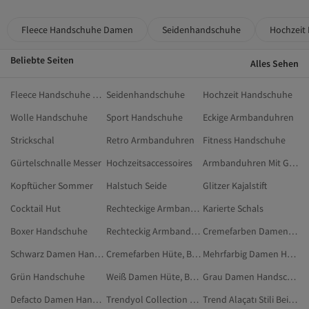
Fleece Handschuhe Damen
Seidenhandschuhe
Hochzeit
Beliebte Seiten
Alles Sehen
Fleece Handschuhe Damen
Seidenhandschuhe
Hochzeit Handschuhe
Wolle Handschuhe
Sport Handschuhe
Eckige Armbanduhren
Strickschal
Retro Armbanduhren
Fitness Handschuhe
Gürtelschnalle Messer
Hochzeitsaccessoires
Armbanduhren Mit Großen Zahlen
Kopftücher Sommer
Halstuch Seide
Glitzer Kajalstift
Cocktail Hut
Rechteckige Armbanduhren
Karierte Schals
Boxer Handschuhe
Rechteckig Armbanduhren
Cremefarben Damen Hüte, Barette & Handschuhe
Schwarz Damen Handschuhe
Cremefarben Hüte, Barette & Handschuhe
Mehrfarbig Damen Handschuhe
Grün Handschuhe
Weiß Damen Hüte, Barette & Handschuhe
Grau Damen Handschuhe
Defacto Damen Handschuhe
Trendyol Collection Schwarz Handschuhe
Trend Alaçatı Stili Beige Hüte, Barette & Handschuhe