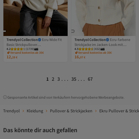
Trendyol Collection
Ecru Wide Fit
Trendyol Collection
Ecru-farbene
Basic Strickpullover
Strickjacke im Jacken-Look mit
4.2
(
1739
)
4.5
(
432
)
TWOAW23KZ01448
Knopfdetails TWOAW24HI00023
Versand kostenlos ab 35€
Versand kostenlos ab 35€
12,
16,
28
€
07
€
1
2
3
...
35
...
67
Gesponserte Artikel sind von Verkäufern hervorgehobene Werbeangebote.
Trendyol
Kleidung
Pullover & Strickjacken
Ekru Pullover & Stric
Das könnte dir auch gefallen