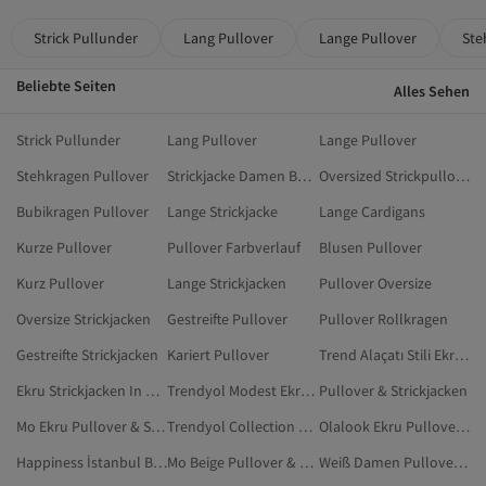
Strick Pullunder
Lang Pullover
Lange Pullover
Ste
Beliebte Seiten
Alles Sehen
Strick Pullunder
Lang Pullover
Lange Pullover
Stehkragen Pullover
Strickjacke Damen Baumwolle
Oversized Strickpullover
Bubikragen Pullover
Lange Strickjacke
Lange Cardigans
Kurze Pullover
Pullover Farbverlauf
Blusen Pullover
Kurz Pullover
Lange Strickjacken
Pullover Oversize
Oversize Strickjacken
Gestreifte Pullover
Pullover Rollkragen
Gestreifte Strickjacken
Kariert Pullover
Trend Alaçatı Stili Ekru Pullover & Strickjacken
Ekru Strickjacken In Großen Größen
Trendyol Modest Ekru Pullover & Strickjacken
Pullover & Strickjacken
Mo Ekru Pullover & Strickjacken
Trendyol Collection Cremefarben Pullover & Strickjacken
Olalook Ekru Pullover & Strickjacken
Happiness İstanbul Beige Pullover & Strickjacken
Mo Beige Pullover & Strickjacken
Weiß Damen Pullover & Strickjacken