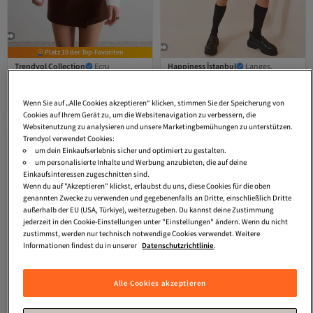
Platz 10 der Top-Favoriten
Trendyol Collection
Ecru
Happiness İstanbul
Langes,
Rundhalsausschnitt Jacke Look
übergroßes Strick-Sweatshirt mit
4.6
(
1788
)
4.4
(
379
)
Strickwaren Strickjacke
Knochenstreifen für Damen YY00078
Versand kostenlos ab 35€
Versand kostenlos ab 35€
TWOAW24HI00337
Wenn Sie auf „Alle Cookies akzeptieren“ klicken, stimmen Sie der Speicherung von
17,
18,
37
€
98
€
Cookies auf Ihrem Gerät zu, um die Websitenavigation zu verbessern, die
Websitenutzung zu analysieren und unsere Marketingbemühungen zu unterstützen.
Trendyol verwendet Cookies:
um dein Einkaufserlebnis sicher und optimiert zu gestalten.
um personalisierte Inhalte und Werbung anzubieten, die auf deine
Einkaufsinteressen zugeschnitten sind.
Wenn du auf "Akzeptieren" klickst, erlaubst du uns, diese Cookies für die oben
genannten Zwecke zu verwenden und gegebenenfalls an Dritte, einschließlich Dritte
außerhalb der EU (USA, Türkiye), weiterzugeben. Du kannst deine Zustimmung
jederzeit in den Cookie-Einstellungen unter "Einstellungen" ändern. Wenn du nicht
zustimmst, werden nur technisch notwendige Cookies verwendet. Weitere
Informationen findest du in unserer
Datenschutzrichtlinie
.
Alle Cookies akzeptieren