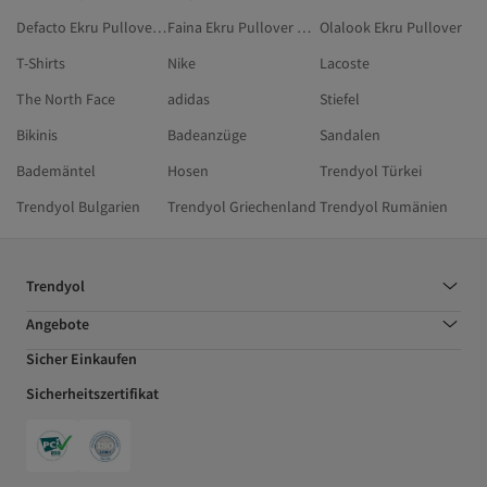
Defacto Ekru Pullover & Strickjacken
Faina Ekru Pullover & Strickjacken
Olalook Ekru Pullover
T-Shirts
Nike
Lacoste
The North Face
adidas
Stiefel
Bikinis
Badeanzüge
Sandalen
Bademäntel
Hosen
Trendyol Türkei
Trendyol Bulgarien
Trendyol Griechenland
Trendyol Rumänien
Trendyol
Angebote
Sicher Einkaufen
Sicherheitszertifikat