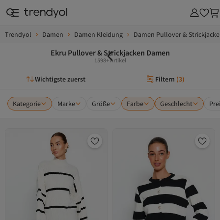
Trendyol
Damen
Damen Kleidung
Damen Pullover & Strickjack
Ekru Pullover & Strickjacken Damen
1598+ Artikel
Wichtigste zuerst
Filtern
(
3
)
Kategorie
Marke
Größe
Farbe
Geschlecht
Pre