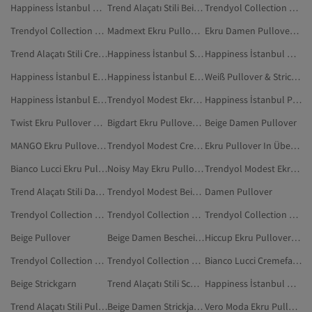
Happiness İstanbul Damen Pullover & Strickjacken
Trend Alaçatı Stili Beige Pullover & Strickjacken
Trendyol Collection Beige Pullover & Strickjacken
Trendyol Collection Damen Pullover & Strickjacken
Madmext Ekru Pullover & Strickjacken
Ekru Damen Pullover In Übergröße
Trend Alaçatı Stili Cremefarben Pullover & Strickjacken
Happiness İstanbul Schwarz Pullover & Strickjacken
Happiness İstanbul Weiß Pullover & Strickjacken
Happiness İstanbul Ekru Pullunder
Happiness İstanbul Ekru Pullover
Weiß Pullover & Strickjacken
Happiness İstanbul Ekru Strickjacken
Trendyol Modest Ekru Strickjacken
Happiness İstanbul Pullover & Strickjacken
Twist Ekru Pullover & Strickjacken
Bigdart Ekru Pullover & Strickjacken
Beige Damen Pullover
MANGO Ekru Pullover & Strickjacken
Trendyol Modest Cremefarben Pullover & Strickjacken
Ekru Pullover In Übergröße
Bianco Lucci Ekru Pullover & Strickjacken
Noisy May Ekru Pullover & Strickjacken
Trendyol Modest Ekru Bescheidene Strickjacken
Trend Alaçatı Stili Damen Pullover & Strickjacken
Trendyol Modest Beige Pullover & Strickjacken
Damen Pullover
Trendyol Collection Ekru Pullunder
Trendyol Collection Weiß Pullover & Strickjacken
Trendyol Collection Ekru Pullover
Beige Pullover
Beige Damen Bescheidene Pullover
Hiccup Ekru Pullover & Strickjacken
Trendyol Collection Ekru Strickjacken
Trendyol Collection Schwarz Pullover & Strickjacken
Bianco Lucci Cremefarben Pullover & Strickjacken
Beige Strickgarn
Trend Alaçatı Stili Schwarz Pullover & Strickjacken
Happiness İstanbul Dunkelblau Pullover & Strickjacken
Trend Alaçatı Stili Pullover & Strickjacken
Beige Damen Strickjacken
Vero Moda Ekru Pullover & Strickjacken