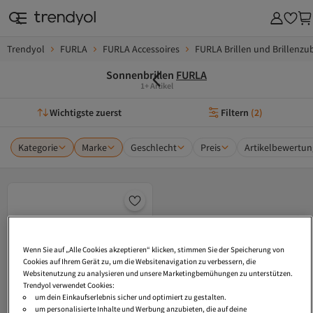
Trendyol
FURLA
FURLA Accessoires
FURLA Brillen und Brillenzu
Sonnenbrillen
FURLA
1+ Artikel
Wichtigste zuerst
Filtern
(
2
)
Kategorie
Marke
Geschlecht
Preis
Artikelbewertun
Wenn Sie auf „Alle Cookies akzeptieren“ klicken, stimmen Sie der Speicherung von
Cookies auf Ihrem Gerät zu, um die Websitenavigation zu verbessern, die
Websitenutzung zu analysieren und unsere Marketingbemühungen zu unterstützen.
Trendyol verwendet Cookies:
um dein Einkaufserlebnis sicher und optimiert zu gestalten.
um personalisierte Inhalte und Werbung anzubieten, die auf deine