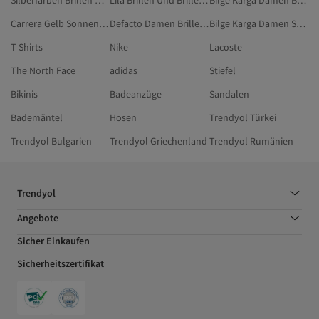
Silberfarben Brillen Und Brillenzubehör
Lila Brillen Und Brillenzubehör
Bilge Karga Damen Brillen Und Brillenzubehör
Carrera Gelb Sonnenbrillen
Defacto Damen Brillenetuis
Bilge Karga Damen Sonnenbrillen
T-Shirts
Nike
Lacoste
The North Face
adidas
Stiefel
Bikinis
Badeanzüge
Sandalen
Bademäntel
Hosen
Trendyol Türkei
Trendyol Bulgarien
Trendyol Griechenland
Trendyol Rumänien
Trendyol
Angebote
Sicher Einkaufen
Sicherheitszertifikat