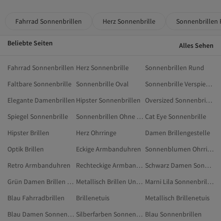
Fahrrad Sonnenbrillen
Herz Sonnenbrille
Sonnenbrillen
Beliebte Seiten
Alles Sehen
Fahrrad Sonnenbrillen
Herz Sonnenbrille
Sonnenbrillen Rund
Faltbare Sonnenbrille
Sonnenbrille Oval
Sonnenbrille Verspiegelt
Elegante Damenbrillen
Hipster Sonnenbrillen
Oversized Sonnenbrillen
Spiegel Sonnenbrille
Sonnenbrillen Ohne Rahmen
Cat Eye Sonnenbrille
Hipster Brillen
Herz Ohrringe
Damen Brillengestelle
Optik Brillen
Eckige Armbanduhren
Sonnenblumen Ohrringe
Retro Armbanduhren
Rechteckige Armbanduhren
Schwarz Damen Sonnenbrillen
Grün Damen Brillen Und Brillenzubehör
Metallisch Brillen Und Brillenzubehör
Marni Lila Sonnenbrillen
Blau Fahrradbrillen
Brillenetuis
Metallisch Brillenetuis
Blau Damen Sonnenbrillen
Silberfarben Sonnenbrillen
Blau Sonnenbrillen