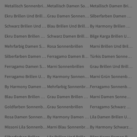
Metallisch Sonnenbrillen
Metallisch Damen Sonnenbrillen
Metallisch Damen Brillen Und Brillenzubehör
Ekru Brillen Und Brillenzubehör
Grau Damen Sonnenbrillen
Silberfarben Damen Sonnenbrillen
Schwarz Brillen Und Brillenzubehör
Blau Brillen Und Brillenzubehör
By Harmony Brillen Und Brillenzubehör
Ekru Damen Brillen Und Brillenzubehör
Schwarz Damen Brillen Und Brillenzubehör
Bilge Karga Brillen Und Brillenzubehör
Mehrfarbig Damen Sonnenbrillen
Rosa Sonnenbrillen
Marni Brillen Und Brillenzubehör
Silberfarben Damen Brillen Und Brillenzubehör
Ferragamo Damen Brillen Und Brillenzubehör
Türkis Damen Sonnenbrillen
Ferragamo Damen Sonnenbrillen
Marni Sonnenbrillen
Grau Brillen Und Brillenzubehör
Ferragamo Brillen Und Brillenzubehör
By Harmony Sonnenbrillen
Marni Grün Sonnenbrillen
By Harmony Damen Brillen Und Brillenzubehör
Mehrfarbig Sonnenbrillen
Ferragamo Sonnenbrillen
Blau Damen Brillen Und Brillenzubehör
Grau Damen Brillen Und Brillenzubehör
Marni Damen Sonnenbrillen
Goldfarben Sonnenbrillen
Grau Sonnenbrillen
Ferragamo Schwarz Brillen Und Brillenzubehör
Rosa Damen Sonnenbrillen
By Harmony Damen Sonnenbrillen
Lila Damen Brillen Und Brillenzubehör
Missoni Lila Sonnenbrillen
Marni Blau Sonnenbrillen
By Harmony Schwarz Sonnenbrillen