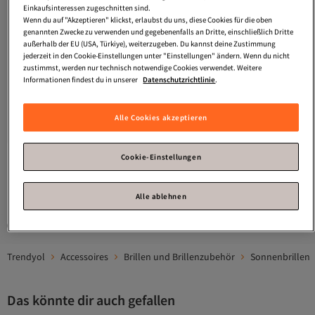
Einkaufsinteressen zugeschnitten sind.
Wenn du auf "Akzeptieren" klickst, erlaubst du uns, diese Cookies für die oben
genannten Zwecke zu verwenden und gegebenenfalls an Dritte, einschließlich Dritte
außerhalb der EU (USA, Türkiye), weiterzugeben. Du kannst deine Zustimmung
jederzeit in den Cookie-Einstellungen unter "Einstellungen" ändern. Wenn du nicht
zustimmst, werden nur technisch notwendige Cookies verwendet. Weitere
Informationen findest du in unserer
Datenschutzrichtlinie
.
FURLA
Es tut mir leid, gegeben #
Projektinhalt # Es gibt einen Wunsch,
Versand Kostenlos
4.3
Gratis Versand
(
3
)
Alle Cookies akzeptieren
einen Titel mit dem Inhalt zu
Versand Kostenlos
erstellen, aber basierend auf den
60,
36
€
angegebenen Informationen
„Streetball II Men Shoes GX9688“, ich
Cookie-Einstellungen
kann übersetzen, aber ohne weitere
Informationen ist der Titel nicht
1
detailliert oder genau wie bei
Alle ablehnen
vorgegebenen Titeln. Dieser Titel
zeigt auch die Modellnummer
GX9688, die für das zweite Modell der
Gesponserte Artikel sind von Verkäufern hervorgehobene Werbeangebote.
Marke Streetball und Herrenschuhe
gilt
Trendyol
Accessoires
Brillen und Brillenzubehör
Sonnenbrillen
Das könnte dir auch gefallen