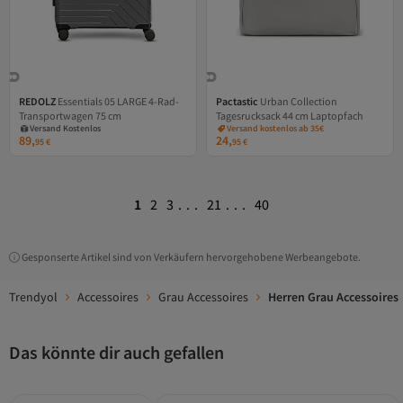
REDOLZ
Essentials 05 LARGE 4-Rad-
Pactastic
Urban Collection
Versand Kostenlos
Transportwagen 75 cm
Tagesrucksack 44 cm Laptopfach
Gratis Versand
Versand Kostenlos
Versand kostenlos ab 35€
89,
24,
95
€
95
€
1
2
3
...
21
...
40
Gesponserte Artikel sind von Verkäufern hervorgehobene Werbeangebote.
Trendyol
Accessoires
Grau Accessoires
Herren Grau Accessoires
Das könnte dir auch gefallen