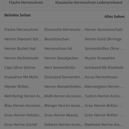
Flache Herrenuhren
Klassische Herrenuhren Lederarmband
Beliebte Seiten
Alles Sehen
Flache Herrenuhren
Klassische Herrenuhren Lederarmband
Herren Sommerschals
Herren Diamant Schmuck
Beuteltaschen
Herren Gold Ohrringe
Herren Bucket Hat
Herrenuhren Xxl
Sonnenbrillen Ohne Rahmen
Herren Herbstmode
Herren Sweatjacken
Muster Krawatten
Caps Ohne Schirm
Herz Sonnenbrille
Armband Mit Kleeblatt
Krawatten Mit Motiv
Oversized Sonnenbrillen
Kurze Herrenhosen
Hipster Brillen
Herren Wanderbekleidung
Männerglanz Herren Accessoires
Mehrfarbig Herren Accessoires
Weiß Herren Accessoires
Tudors Herren Accessoires
Blau Herren Accessoires
Wenger Herren Accessoires
Grau Herren Brillen Und Brillenzubehör
Grau Herren Halstücher
Grau Herren Beauty
Grün Herren Brillen Und Brillenzubehör
Grau Herren Gürtel
Defacto Herren Accessoires
Madmext Herren Accessoires