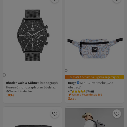
Platz 2 der am häufigsten angezeigten
Rhodenwald & Söhne
Chronograph
mugo
Mini-Gürteltasche „Geo
Versand Kostenlos
Herren Chronograph grau Edelstahl
Abstract“
Gratis Versand
Versand Kostenlos
4.7
(
36
)
grau
109
Versand kostenlos ab 35€
€
8,
51
€