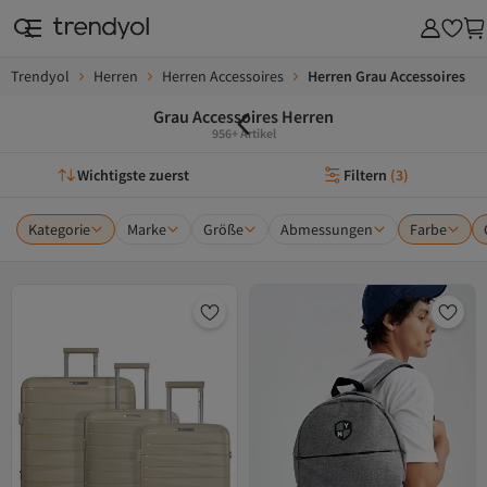
Trendyol
Herren
Herren Accessoires
Herren Grau Accessoires
Grau Accessoires Herren
956+ Artikel
Wichtigste zuerst
Filtern
(
3
)
Kategorie
Marke
Größe
Abmessungen
Farbe