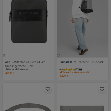
oop! Jeans
Modica Nuvola Liam
Puma
Buzz Heather 28 l Rucksack
Versand Kostenlos
Umhängetasche 19 cm
Gratis Versand
Versand Kostenlos
4.8
(
85
)
39,
Versand kostenlos ab 35€
90
€
23,
41
€