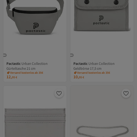
Pactastic
Urban Collection
Pactastic
Urban Collection
Gürteltasche 21 cm
Geldbörse 17,5 cm
Versand kostenlos ab 35€
Versand kostenlos ab 35€
12,
10,
95
€
95
€