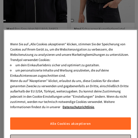
Mavi
Pro Grey Hat 0911810-34853
Mavi
Schwarzer Kunstledergürtel
Tiefstpreis (30 Tage)
Tiefstpreis (30 Tage)
0911020-900
Versand Kostenlos
Versand Kostenlos
3.8
Gratis Versand
(
5
)
4.4
Gratis Versand
(
224
)
Tiefstpreis (30 Tage)
Tiefstpreis (30 Tage)
Wenn Sie auf „Alle Cookies akzeptieren“ klicken, stimmen Sie der Speicherung von
49,
39,
22
€
37
€
Cookies auf Ihrem Gerät zu, um die Websitenavigation zu verbessern, die
Websitenutzung zu analysieren und unsere Marketingbemühungen zu unterstützen.
Trendyol verwendet Cookies:
um dein Einkaufserlebnis sicher und optimiert zu gestalten.
um personalisierte Inhalte und Werbung anzubieten, die auf deine
Einkaufsinteressen zugeschnitten sind.
Wenn du auf "Akzeptieren" klickst, erlaubst du uns, diese Cookies für die oben
genannten Zwecke zu verwenden und gegebenenfalls an Dritte, einschließlich Dritte
außerhalb der EU (USA, Türkiye), weiterzugeben. Du kannst deine Zustimmung
jederzeit in den Cookie-Einstellungen unter "Einstellungen" ändern. Wenn du nicht
zustimmst, werden nur technisch notwendige Cookies verwendet. Weitere
Informationen findest du in unserer
Datenschutzrichtlinie
.
Alle Cookies akzeptieren