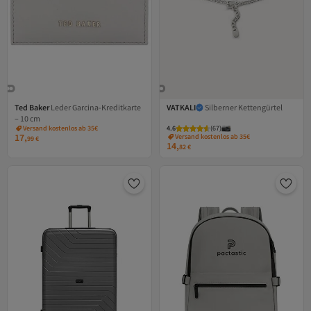
Ted Baker
Leder Garcina-Kreditkarte
VATKALI
Silberner Kettengürtel
– 10 cm
Versand kostenlos ab 35€
4.6
(
67
)
17,
Versand kostenlos ab 35€
99
€
14,
82
€