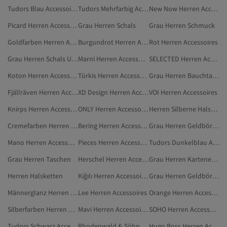
Tudors Blau Accessoires
Tudors Mehrfarbig Accessoires
New Now Herren Accessoires
Picard Herren Accessoires
Grau Herren Schals
Grau Herren Schmuck
Goldfarben Herren Accessoires
Burgundrot Herren Accessoires
Rot Herren Accessoires
Grau Herren Schals Und Tücher
Marni Herren Accessoires
SELECTED Herren Accessoires
Koton Herren Accessoires
Türkis Herren Accessoires
Grau Herren Bauchtaschen
Fjällräven Herren Accessoires
XD Design Herren Accessoires
VOI Herren Accessoires
Knirps Herren Accessoires
ONLY Herren Accessoires
Herren Silberne Halsketten
Cremefarben Herren Accessoires
Bering Herren Accessoires
Grau Herren Geldbörsen & Kartenhalter
Mano Herren Accessoires
Pieces Herren Accessoires
Tudors Dunkelblau Accessoires
Grau Herren Taschen
Herschel Herren Accessoires
Grau Herren Kartenetuis
Herren Halsketten
Kiğılı Herren Accessoires
Grau Herren Geldbörsen
Männerglanz Herren Halsketten
Lee Herren Accessoires
Orange Herren Accessoires
Silberfarben Herren Halsketten
Mavi Herren Accessoires
SOHO Herren Accessoires
Tudors Schwarz Accessoires
Rhodenwald & Söhne Herren Accessoires
Hugo Boss Herren Accessoires