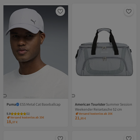
Puma
ESS Metal Cat Baseballcap
American Tourister
Summer Session
Weekender Reisetasche 52 cm
5.0
(
1
)
Versand kostenlos ab 35€
21,
Versand kostenlos ab 35€
95
€
18,
37
€