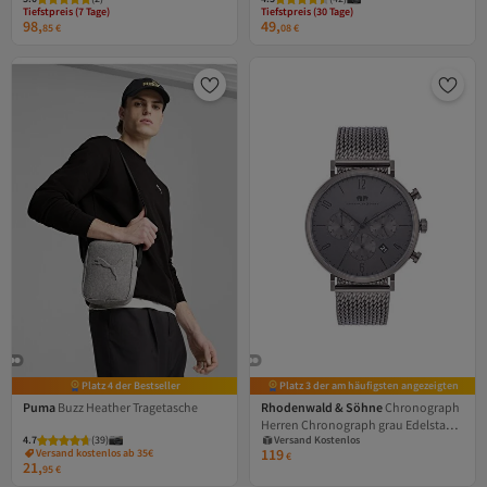
Tiefstpreis (7 Tage)
Tiefstpreis (30 Tage)
98,
49,
85
€
08
€
Platz 4 der Bestseller
Platz 3 der am häufigsten angezeigten
Puma
Buzz Heather Tragetasche
Rhodenwald & Söhne
Chronograph
Versand Kostenlos
Herren Chronograph grau Edelstahl
Gratis Versand
4.7
(
39
)
Versand Kostenlos
grau
119
Versand kostenlos ab 35€
€
21,
95
€