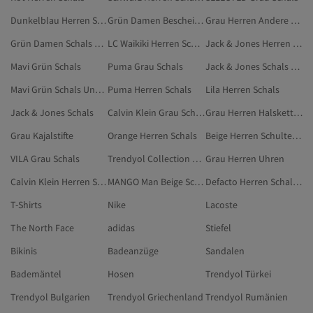
Dunkelblau Herren Schal-, Mütze- Und Handschuh-Sets
Grün Damen Bescheidene Schals
Grau Herren Andere Haar-Accessoires
Grün Damen Schals Und Tücher
LC Waikiki Herren Schals
Jack & Jones Herren Schals
Mavi Grün Schals
Puma Grau Schals
Jack & Jones Schals Und Tücher
Mavi Grün Schals Und Tücher
Puma Herren Schals
Lila Herren Schals
Jack & Jones Schals
Calvin Klein Grau Schals
Grau Herren Halsketten
Grau Kajalstifte
Orange Herren Schals
Beige Herren Schultertuch
VILA Grau Schals
Trendyol Collection Schals Und Tücher
Grau Herren Uhren
Calvin Klein Herren Schals
MANGO Man Beige Schals
Defacto Herren Schal-, Mütze- Und Handschuh-Sets
T-Shirts
Nike
Lacoste
The North Face
adidas
Stiefel
Bikinis
Badeanzüge
Sandalen
Bademäntel
Hosen
Trendyol Türkei
Trendyol Bulgarien
Trendyol Griechenland
Trendyol Rumänien