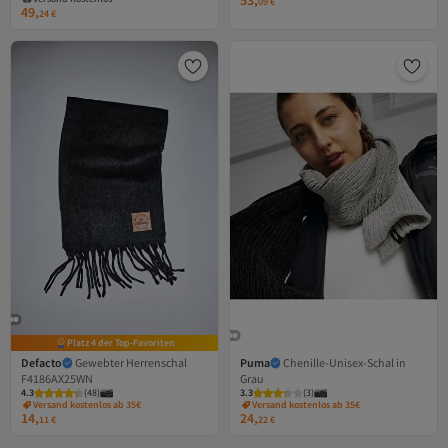
53,
09
€
49,
24
€
Platz 4 der Top-Favoriten
Defacto
Gewebter Herrenschal
Puma
Chenille-Unisex-Schal in
F4186AX25WN
Grau
4.3
(
48
)
3.3
(
3
)
Versand kostenlos ab 35€
Versand kostenlos ab 35€
14,
24,
11
€
22
€