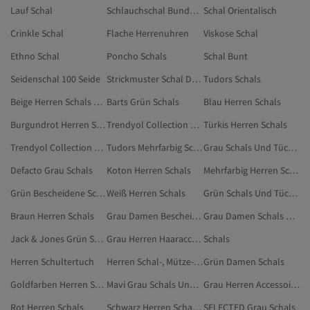
Lauf Schal
Schlauchschal Bundeswehr
Schal Orientalisch
Crinkle Schal
Flache Herrenuhren
Viskose Schal
Ethno Schal
Poncho Schals
Schal Bunt
Seidenschal 100 Seide
Strickmuster Schal Dünne Wolle
Tudors Schals
Beige Herren Schals Und Tücher
Barts Grün Schals
Blau Herren Schals
Burgundrot Herren Schals
Trendyol Collection Grau Schals
Türkis Herren Schals
Trendyol Collection Grün Schals
Tudors Mehrfarbig Schals
Grau Schals Und Tücher
Defacto Grau Schals
Koton Herren Schals
Mehrfarbig Herren Schals Und Tücher
Grün Bescheidene Schals
Weiß Herren Schals
Grün Schals Und Tücher
Braun Herren Schals
Grau Damen Bescheidene Schals
Grau Damen Schals Und Tücher
Jack & Jones Grün Schals Und Tücher
Grau Herren Haaraccessoires
Schals
Herren Schultertuch
Herren Schal-, Mütze- Und Handschuh-Sets
Grün Damen Schals
Goldfarben Herren Schals
Mavi Grau Schals Und Tücher
Grau Herren Accessoires
Rot Herren Schals
Schwarz Herren Schal-, Mütze- Und Handschuh-Sets
SELECTED Grau Schals