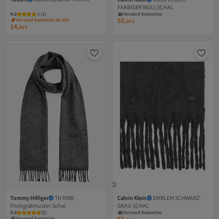
Versand Kostenlos
FARBIGER WOLLSCHAL
Gratis Versand
4.0
(
1
)
Versand Kostenlos
55,
Versand kostenlos ab 35€
30
€
14,
96
€
Tommy Hilfiger
TH RWB
Calvin Klein
EMBLEM SCHWARZ-
Versand Kostenlos
Fischgrätmuster-Schal
GRAU SCHAL
Versand Kostenlos
Gratis Versand
5.0
Gratis Versand
(
2
)
Versand Kostenlos
Versand Kostenlos