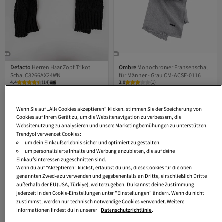
Defacto
Herren Haar Zopf Trikot
Ombre
Monochromer Fransenschal
Schal C8266AX24WN
für Männer - Grau OM-ACSF-0116
Tiefstpreis (30 Tage)
4.4
Versand kostenlos ab 35€
(
14
)
3.0
(
1
)
Tiefstpreis (30 Tage)
Versand kostenlos ab 35€
19,
26,
34
€
09
€
Wenn Sie auf „Alle Cookies akzeptieren“ klicken, stimmen Sie der Speicherung von
Cookies auf Ihrem Gerät zu, um die Websitenavigation zu verbessern, die
Websitenutzung zu analysieren und unsere Marketingbemühungen zu unterstützen.
Trendyol verwendet Cookies:
um dein Einkaufserlebnis sicher und optimiert zu gestalten.
um personalisierte Inhalte und Werbung anzubieten, die auf deine
Einkaufsinteressen zugeschnitten sind.
Wenn du auf "Akzeptieren" klickst, erlaubst du uns, diese Cookies für die oben
genannten Zwecke zu verwenden und gegebenenfalls an Dritte, einschließlich Dritte
außerhalb der EU (USA, Türkiye), weiterzugeben. Du kannst deine Zustimmung
jederzeit in den Cookie-Einstellungen unter "Einstellungen" ändern. Wenn du nicht
zustimmst, werden nur technisch notwendige Cookies verwendet. Weitere
Informationen findest du in unserer
Datenschutzrichtlinie
.