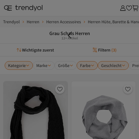
Trendyol
Herren
Herren Accessoires
Herren Hüte, Barette & Ha
Grau Schals Herren
12+ Artikel
Wichtigste zuerst
Filtern
(
3
)
Kategorie
Marke
Größe
Farbe
Geschlecht
Pre