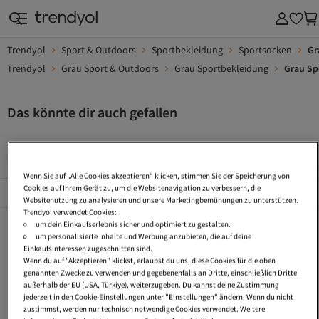
Trendyol
Sport & Outdoors
Sportbekleidung
Sportsocken
Gr
Trendyol
Grau Sport & Outdoors
Grau Sportbekleidung
Grau Sp
Das könnte dir auch gefallen
Handballsocken
Radsport Socken
Socken Leggings
Wenn Sie auf „Alle Cookies akzeptieren“ klicken, stimmen Sie der Speicherung von
Cookies auf Ihrem Gerät zu, um die Websitenavigation zu verbessern, die
Beliebte Seiten
Alles Sehen
Websitenutzung zu analysieren und unsere Marketingbemühungen zu unterstützen.
Trendyol verwendet Cookies:
Handballsocken
Radsport Socken
Socken Leggings
um dein Einkaufserlebnis sicher und optimiert zu gestalten.
um personalisierte Inhalte und Werbung anzubieten, die auf deine
Karierte Socken
Kariert Socken
Herren Tennissocken
Einkaufsinteressen zugeschnitten sind.
Wenn du auf "Akzeptieren" klickst, erlaubst du uns, diese Cookies für die oben
Kurze Hose Socken
Sportbekleidung Laufen
Muster Socken
genannten Zwecke zu verwenden und gegebenenfalls an Dritte, einschließlich Dritte
außerhalb der EU (USA, Türkiye), weiterzugeben. Du kannst deine Zustimmung
Sportbekleidung Große Größen
Modal Socken
Cargo Socken
jederzeit in den Cookie-Einstellungen unter "Einstellungen" ändern. Wenn du nicht
zustimmst, werden nur technisch notwendige Cookies verwendet. Weitere