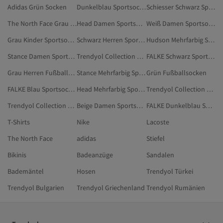
Adidas Grün Socken
Dunkelblau Sportsocken
Schiesser Schwarz Sportsocken
The North Face Grau Sportsocken
Head Damen Sportsocken
Weiß Damen Sportsocken
Grau Kinder Sportsocken
Schwarz Herren Sportsocken
Hudson Mehrfarbig Sportsocken
Stance Damen Sportsocken
Trendyol Collection Weiß Sportsocken
FALKE Schwarz Sportsocken
Grau Herren Fußballsocken
Stance Mehrfarbig Sportsocken
Grün Fußballsocken
FALKE Blau Sportsocken
Head Mehrfarbig Sportsocken
Trendyol Collection Grau Socken
Trendyol Collection Gelb Sportsocken
Beige Damen Sportsocken
FALKE Dunkelblau Sportsocken
T-Shirts
Nike
Lacoste
The North Face
adidas
Stiefel
Bikinis
Badeanzüge
Sandalen
Bademäntel
Hosen
Trendyol Türkei
Trendyol Bulgarien
Trendyol Griechenland
Trendyol Rumänien