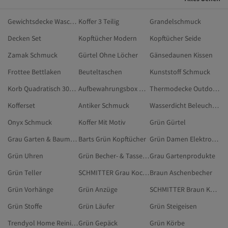
Gewichtsdecke Waschbar
Koffer 3 Teilig
Grandelschmuck
Decken Set
Kopftücher Modern
Kopftücher Seide
Zamak Schmuck
Gürtel Ohne Löcher
Gänsedaunen Kissen
Frottee Bettlaken
Beuteltaschen
Kunststoff Schmuck
Korb Quadratisch 30X30
Aufbewahrungsbox Küche
Thermodecke Outdoor Winter
Kofferset
Antiker Schmuck
Wasserdicht Beleuchtung
Onyx Schmuck
Koffer Mit Motiv
Grün Gürtel
Grau Garten & Baumarkt
Barts Grün Kopftücher
Grün Damen Elektronik
Grün Uhren
Grün Becher- & Tassen-Sets
Grau Gartenprodukte
Grün Teller
SCHMITTER Grau Kochen
Braun Aschenbecher
Grün Vorhänge
Grün Anzüge
SCHMITTER Braun Kochen
Grün Stoffe
Grün Läufer
Grün Steigeisen
Trendyol Home Reinigungswerkzeuge
Grün Gepäck
Grün Körbe