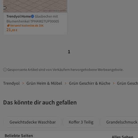
Trendyol Home
Glasbecher mit
Blumenhenkel TPHAW27UP00005
Versand kostenlos ab 35€
21,
88
€
1
Gesponserte Artikel sind von Verkäufern hervorgehobene Werbeangebote.
Trendyol
Grün Heim & Möbel
Grün Geschirr & Küche
Grün Gesch
Das könnte dir auch gefallen
Gewichtsdecke Waschbar
Koffer 3 Teilig
Grandelschmuck
Beliebte Seiten
Alles Sehen