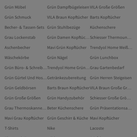
Grün Möbel
Grün Dampfbügeleisen
VILA Große Größen
Grün Schmuck
VILA Braun Kopftücher
Barts Kopftücher
Becher- & Tassen-Sets
Grün Stuhlbezüge
Küchenschere
Grau Lockenstab
Grün Damen Kopftücher
Schiesser Thermounterwäsche
Aschenbecher
Mavi Grün Kopftücher
Trendyol Home Weiß Reinigungswerkzeuge
Wäschekörbe
Grün Nägel
Grün Lunchbox
Grün Büro- & Schreibwaren
Trendyol Home Grün Thermoskannen Und Becher
Grau Gartenbedarf
Grün Gürtel Und Hosenträger
Getränkezubereitung
Grün Herren Steigeisen
Grün Geldbörsen
Barts Braun Kopftücher
VILA Braun Große Größen
Grün Große Größen
Grün Handyzubehör
Schiesser Große Größen
Grau Thermoskannen Und Becher
Beter Küchenschere
Grün Präsentationsartikel Für Tee Und Kaffee
Mavi Grau Kopftücher
Grün Geschirr & Küche
Mavi Kopftücher
T-Shirts
Nike
Lacoste