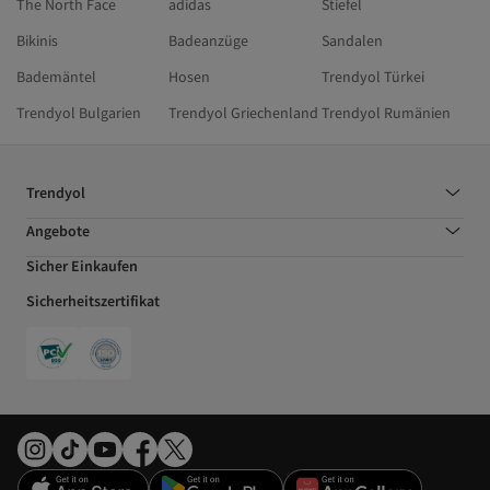
The North Face
adidas
Stiefel
Bikinis
Badeanzüge
Sandalen
Bademäntel
Hosen
Trendyol Türkei
Trendyol Bulgarien
Trendyol Griechenland
Trendyol Rumänien
Trendyol
Angebote
Sicher Einkaufen
Sicherheitszertifikat