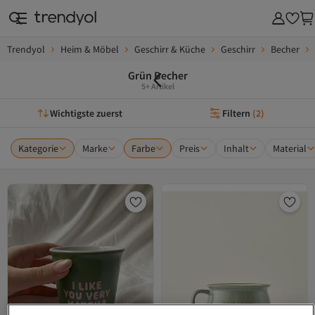
Trendyol
Heim & Möbel
Geschirr & Küche
Geschirr
Becher
Grün Becher
5+ Artikel
Wichtigste zuerst
Filtern
(
2
)
Kategorie
Marke
Farbe
Preis
Inhalt
Material