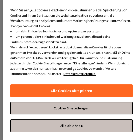
Wenn Sie auf „Alle Cookies akzeptieren“ klicken, stimmen Sie der Speicherung von
Cookies auf Ihrem Gerät zu, um die Websitenavigation zu verbessern, die
Websitenutzung zu analysieren und unsere Marketingbemühungen zu unterstützen.
Trendyol verwendet Cookies:
um dein Einkaufserlebnis sicher und optimiert zu gestalten.
Platz 2 der Bestseller
um personalisierte Inhalte und Werbung anzubieten, die auf deine
Einkaufsinteressen zugeschnitten sind.
Trendyol Home
Matcha-Tasse mit
Bella Maison
Maya
Wenn du auf "Akzeptieren" klickst, erlaubst du uns, diese Cookies für die oben
einem Slogan, Keramik, 11 cm – 355
Steinzeugbecher Grün (550 cc)
4.9
(
30
)
4.7
(
20
)
ml TPHSS26UP00010
genannten Zwecke zu verwenden und gegebenenfalls an Dritte, einschließlich Dritte
Versand kostenlos ab 35€
Versand kostenlos ab 35€
außerhalb der EU (USA, Türkiye), weiterzugeben. Du kannst deine Zustimmung
22,
18,
52
€
80
€
jederzeit in den Cookie-Einstellungen unter "Einstellungen" ändern. Wenn du nicht
zustimmst, werden nur technisch notwendige Cookies verwendet. Weitere
Informationen findest du in unserer
Datenschutzrichtlinie
.
Alle Cookies akzeptieren
Cookie-Einstellungen
Alle ablehnen