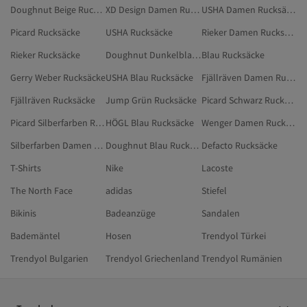
Doughnut Beige Rucksäcke
XD Design Damen Rucksäcke
USHA Damen Rucksäcke
Picard Rucksäcke
USHA Rucksäcke
Rieker Damen Rucksäcke
Rieker Rucksäcke
Doughnut Dunkelblau Rucksäcke
Blau Rucksäcke
Gerry Weber Rucksäcke
USHA Blau Rucksäcke
Fjällräven Damen Rucksäcke
Fjällräven Rucksäcke
Jump Grün Rucksäcke
Picard Schwarz Rucksäcke
Picard Silberfarben Rucksäcke
HÖGL Blau Rucksäcke
Wenger Damen Rucksäcke
Silberfarben Damen Rucksäcke
Doughnut Blau Rucksäcke
Defacto Rucksäcke
T-Shirts
Nike
Lacoste
The North Face
adidas
Stiefel
Bikinis
Badeanzüge
Sandalen
Bademäntel
Hosen
Trendyol Türkei
Trendyol Bulgarien
Trendyol Griechenland
Trendyol Rumänien