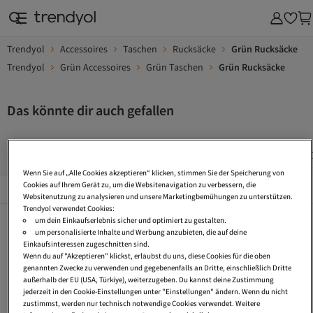
Trendyol
Accessoires
Taschen
Rucksäcke
Grün Rucksäcke
Trendyol
Grün Accessoires
Grün Taschen
Grün Rucksäcke
Das könnte dir auch gefallen
Kunstleder Rucksäcke
Hipster Rucksäcke
Lederrucksack
Wenn Sie auf „Alle Cookies akzeptieren“ klicken, stimmen Sie der Speicherung von
Beliebte Seiten
Cookies auf Ihrem Gerät zu, um die Websitenavigation zu verbessern, die
Alles Sehen
Websitenutzung zu analysieren und unsere Marketingbemühungen zu unterstützen.
Trendyol verwendet Cookies:
Kunstleder Rucksäcke
Hipster Rucksäcke
Lederrucksack Damen
um dein Einkaufserlebnis sicher und optimiert zu gestalten.
um personalisierte Inhalte und Werbung anzubieten, die auf deine
Kleiner Rucksack
Cord Rucksack
Rucksack 45 X 36 X 20 Cm
Einkaufsinteressen zugeschnitten sind.
Wenn du auf "Akzeptieren" klickst, erlaubst du uns, diese Cookies für die oben
Mantel Mit Gürtel
Rucksack 40X30X20
Gürteltasche Mit Kette
genannten Zwecke zu verwenden und gegebenenfalls an Dritte, einschließlich Dritte
außerhalb der EU (USA, Türkiye), weiterzugeben. Du kannst deine Zustimmung
Rucksack Mit Rollen
Damen Lederjacken
Steppjacke
jederzeit in den Cookie-Einstellungen unter "Einstellungen" ändern. Wenn du nicht
zustimmst, werden nur technisch notwendige Cookies verwendet. Weitere