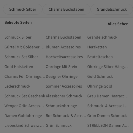
Schmuck Silber
Charms Buchstaben
Grandelschmuck
Beliebte Seiten
Alles Sehen
Schmuck Silber
Charms Buchstaben
Grandelschmuck
Gürtel Mit Goldener Schnalle
Blumen Accessoires
Herzketten
Schmuck Set Silber
Hochzeitsaccessoires
Beuteltaschen
Gold Halsketten
Ohrringe Mit Stein
Ohrringe Silber Hängend
Charms Für Ohrringe Gold
Designer Ohrringe
Gold Schmuck
Lederschmuck
Sommer Accessoires
Ohrringe Gold
Schmuck Set Geschenk
Klassischer Schmuck
Grau Damen Haaraccessoires
Wenger Grün Accessoires
Schmuckohrringe
Schmuck- & Accessoire-Sets
Damen Goldohrringe
Rot Schmuck- & Accessoireschränke
Grün Damen Schmuck
Liebeskind Schwarz Accessoires
Grün Schmuck
STRELLSON Damen Accessoires