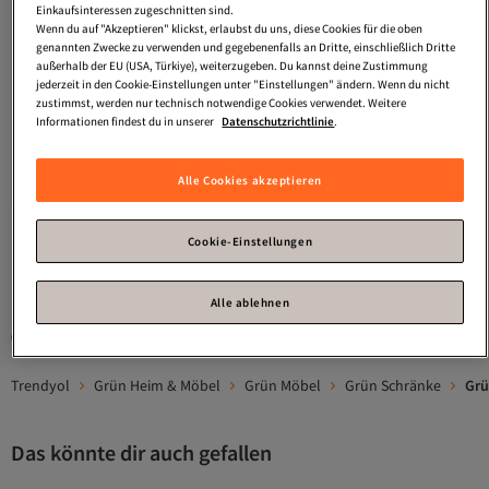
Einkaufsinteressen zugeschnitten sind.
Wenn du auf "Akzeptieren" klickst, erlaubst du uns, diese Cookies für die oben
genannten Zwecke zu verwenden und gegebenenfalls an Dritte, einschließlich Dritte
außerhalb der EU (USA, Türkiye), weiterzugeben. Du kannst deine Zustimmung
jederzeit in den Cookie-Einstellungen unter "Einstellungen" ändern. Wenn du nicht
zustimmst, werden nur technisch notwendige Cookies verwendet. Weitere
Informationen findest du in unserer
Datenschutzrichtlinie
.
Windrose
Merino Jewelry box 15 cm
Versand Kostenlos
Gratis Versand
Alle Cookies akzeptieren
Versand Kostenlos
79
€
Cookie-Einstellungen
1
Alle ablehnen
Gesponserte Artikel sind von Verkäufern hervorgehobene Werbeangebote.
Trendyol
Grün Heim & Möbel
Grün Möbel
Grün Schränke
Grü
Das könnte dir auch gefallen