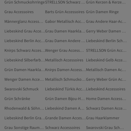
Grün Schmuckohrringe
STRELLSON Schwarz Accessoires
Grün Kerzen & Kerzenhalter
Grau Accessoires
Barts Grün Accessoires
Grün Damen Ringe
Männerglanz Accessoires
Gabor Metallisch Accessoires
Grau Andere Haar-Accessoires
Liebeskind Grau Accessoires
Grau Damen Haarklammer
Gerry Weber Damen Accessoires
Liebeskind Berlin Accessoires
Grau Damen Andere Haar-Accessoires
Liebeskind Berlin Schwarz Accessoires
Knirps Schwarz Accessoires
Wenger Grau Accessoires
STRELLSON Grün Accessoires
Liebeskind Silberfarben Accessoires
Metallisch Accessoires
Liebeskind Gelb Accessoires
Grün Damen Haarklammer
Knirps Damen Accessoires
Metallisch Damen Accessoires
Wenger Damen Accessoires
Metallisch Schmuckohrringe
Gerry Weber Grün Accessoires
Swarovski Schmuck
Liebeskind Türkis Accessoires
Liebeskind Accessoires
Grün Schränke
Grün Damen Bijou-Halsketten
Home Damen Accessoires
Rhodenwald & Söhne Grau Accessoires
Liebeskind Damen Accessoires
Schwarz Damen Accessoires
Liebeskind Berlin Grau Accessoires
Grande Damen Accessoires
Grau Haarklammer
Grau Sonstige Raumaccessoires
Schwarz Accessoires
Swarovski Grau Schmuck