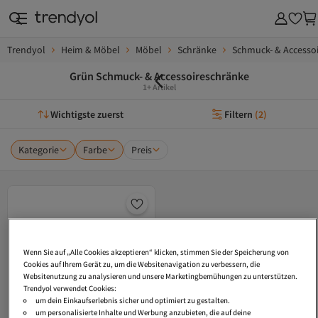
Trendyol
Heim & Möbel
Möbel
Schränke
Schmuck- & Accesso
Grün Schmuck- & Accessoireschränke
1+ Artikel
Wichtigste zuerst
Filtern
(
2
)
Kategorie
Farbe
Preis
Wenn Sie auf „Alle Cookies akzeptieren“ klicken, stimmen Sie der Speicherung von
Cookies auf Ihrem Gerät zu, um die Websitenavigation zu verbessern, die
Websitenutzung zu analysieren und unsere Marketingbemühungen zu unterstützen.
Trendyol verwendet Cookies:
um dein Einkaufserlebnis sicher und optimiert zu gestalten.
um personalisierte Inhalte und Werbung anzubieten, die auf deine