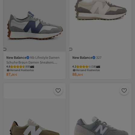
New Balance
Nb Lifestyle Damen
New Balance
327
Schuhe Braun Damen Sneakers
Versand Kostenlos
Versand Kostenlos
4.6
Gratis Versand
(
69
)
4.2
Gratis Versand
(
18
)
Ws327Nkb
Versand Kostenlos
Versand Kostenlos
87,
88,
56
€
50
€