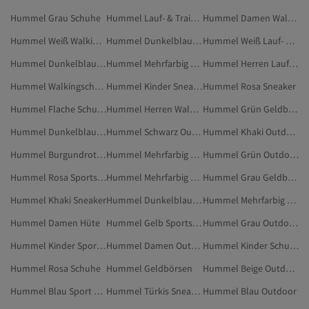
Hummel Grau Schuhe
Hummel Lauf- & Trainingsschuhe
Hummel Damen Walkingschuhe
Hummel Weiß Walkingschuhe
Hummel Dunkelblau Sportschuhe
Hummel Weiß Lauf- & Trainingsschuhe
Hummel Dunkelblau Schuhe
Hummel Mehrfarbig Sportschuhe
Hummel Herren Lauf- & Trainingsschuhe
Hummel Walkingschuhe
Hummel Kinder Sneaker
Hummel Rosa Sneaker
Hummel Flache Schuhe
Hummel Herren Walkingschuhe
Hummel Grün Geldbörsen
Hummel Dunkelblau Walkingschuhe
Hummel Schwarz Outdoor-Schuhe
Hummel Khaki Outdoor-Schuhe
Hummel Burgundrot Sneaker
Hummel Mehrfarbig Walkingschuhe
Hummel Grün Outdoor-Schuhe
Hummel Rosa Sportschuhe
Hummel Mehrfarbig Schuhe
Hummel Grau Geldbörsen
Hummel Khaki Sneaker
Hummel Dunkelblau Flache Schuhe
Hummel Mehrfarbig Lauf- & Trainingsschuhe
Hummel Damen Hüte
Hummel Gelb Sportschuhe
Hummel Grau Outdoor-Schuhe
Hummel Kinder Sportschuhe
Hummel Damen Outdoor-Schuhe
Hummel Kinder Schuhe
Hummel Rosa Schuhe
Hummel Geldbörsen
Hummel Beige Outdoor-Schuhe
Hummel Blau Sport & Outdoors
Hummel Türkis Sneaker
Hummel Blau Outdoor