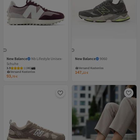
New Balance
Nb Lifestyle Unisex-
New Balance
9060
Versand Kostenlos
Schuhe
Versand Kostenlos
Gratis Versand
3.9
Gratis Versand
(
46
)
Versand Kostenlos
147,
Versand Kostenlos
22
€
93,
70
€