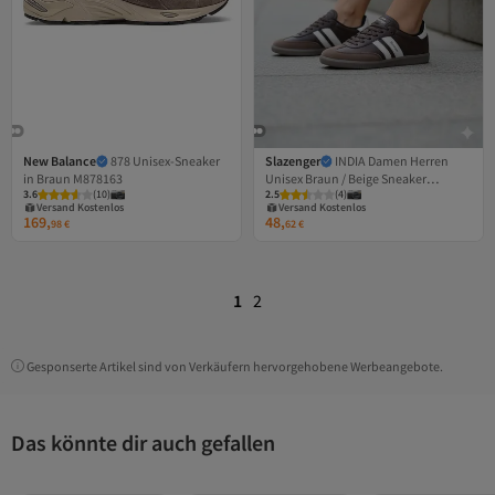
New Balance
878 Unisex-Sneaker
Slazenger
INDIA Damen Herren
in Braun M878163
Unisex Braun / Beige Sneaker
Versand Kostenlos
Versand Kostenlos
3.6
Gratis Versand
(
10
)
2.5
Gratis Versand
(
4
)
Freizeitschuhe
Versand Kostenlos
Versand Kostenlos
169,
48,
98
€
62
€
1
2
Gesponserte Artikel sind von Verkäufern hervorgehobene Werbeangebote.
Das könnte dir auch gefallen