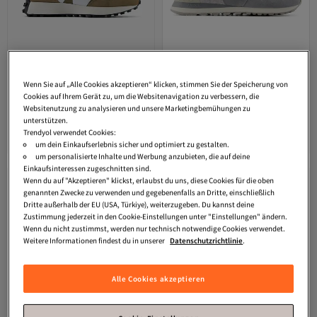
Wenn Sie auf „Alle Cookies akzeptieren“ klicken, stimmen Sie der Speicherung von
Cookies auf Ihrem Gerät zu, um die Websitenavigation zu verbessern, die
New Balance
327 Unisex-Sneaker
New Balance
Lifestyle Herren Grau
Websitenutzung zu analysieren und unsere Marketingbemühungen zu
in Rosa
Turnschuhe U574BKR
Versand Kostenlos
Versand Kostenlos
unterstützen.
3.8
Gratis Versand
(
20
)
4.1
Gratis Versand
(
16
)
Trendyol verwendet Cookies:
Versand Kostenlos
Versand Kostenlos
68,
80,
um dein Einkaufserlebnis sicher und optimiert zu gestalten.
58
€
51
€
um personalisierte Inhalte und Werbung anzubieten, die auf deine
Einkaufsinteressen zugeschnitten sind.
Wenn du auf "Akzeptieren" klickst, erlaubst du uns, diese Cookies für die oben
genannten Zwecke zu verwenden und gegebenenfalls an Dritte, einschließlich
Dritte außerhalb der EU (USA, Türkiye), weiterzugeben. Du kannst deine
Zustimmung jederzeit in den Cookie-Einstellungen unter "Einstellungen" ändern.
Wenn du nicht zustimmst, werden nur technisch notwendige Cookies verwendet.
Weitere Informationen findest du in unserer
Datenschutzrichtlinie
.
Alle Cookies akzeptieren