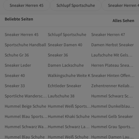
Sneaker Herren 45
Schlupf Sportschuhe
Sneaker Herren 
Beliebte Seiten
Alles Sehen
Sneaker Herren 45
Schlupf Sportschuhe
Sneaker Herren 47
Sportschuhe Handball
Sneaker Damen 40
Damen Herbst Sneaker
Schuhe Gr 36
Sneaker 36
Laufschuhe Mit Gelsohle
Sneaker Leder
Damen Lackschuhe
Herren Plateau Sneaker
Sneaker 40
Walkingschuhe Weite K
Sneaker Hinten Offen Damen
Sneaker 33
Echtleder Sneaker
Zehentrenner Keilabsatz
Sportliche Wanderschuhe
Laufschuhe 38
Hummel Schwarz Schuhe
Hummel Beige Schuhe
Hummel Weiß Sportschuhe
Hummel Dunkelblau Sneaker
Hummel Blau Sportschuhe
Hummel Khaki Schuhe
Hummel Gelb Sneaker
Hummel Schwarz Walkingschuhe
Hummel Schwarz Lauf- & Trainingsschuhe
Hummel Grau Sportschuhe
Hummel Blau Schuhe
Hummel Weiß Schuhe
Hummel Damen Lauf- & Trainingsschuhe