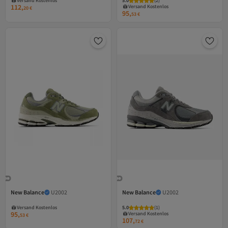
Versand Kostenlos
5.0
Gratis Versand
(
2
)
112,
Versand Kostenlos
20
€
95,
53
€
New Balance
U2002
New Balance
U2002
Versand Kostenlos
Gratis Versand
Versand Kostenlos
Versand Kostenlos
5.0
Gratis Versand
(
1
)
95,
Versand Kostenlos
53
€
107,
72
€