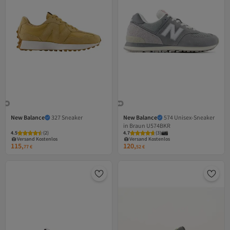
New Balance
327 Sneaker
New Balance
574 Unisex-Sneaker
in Braun U574BKR
Versand Kostenlos
Versand Kostenlos
4.5
Gratis Versand
(
2
)
4.7
Gratis Versand
(
3
)
Versand Kostenlos
Versand Kostenlos
115,
120,
77
€
52
€