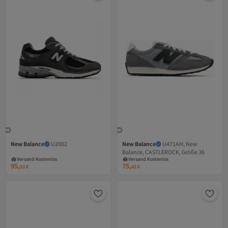
New Balance
U2002
New Balance
U471AH, New
Versand Kostenlos
Versand Kostenlos
Balance, CASTLEROCK, Größe 36
Gratis Versand
Gratis Versand
Versand Kostenlos
Versand Kostenlos
95,
75,
53
€
42
€