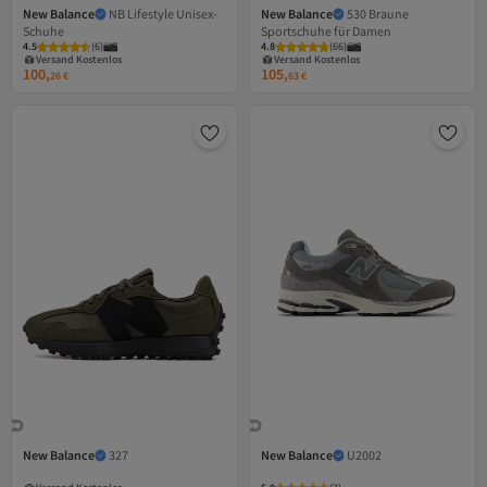
New Balance
NB Lifestyle Unisex-
New Balance
530 Braune
Schuhe
Sportschuhe für Damen
Versand Kostenlos
Versand Kostenlos
4.5
Gratis Versand
(
6
)
4.8
Gratis Versand
(
66
)
Versand Kostenlos
Versand Kostenlos
100,
105,
26
€
63
€
New Balance
327
New Balance
U2002
Versand Kostenlos
Gratis Versand
Versand Kostenlos