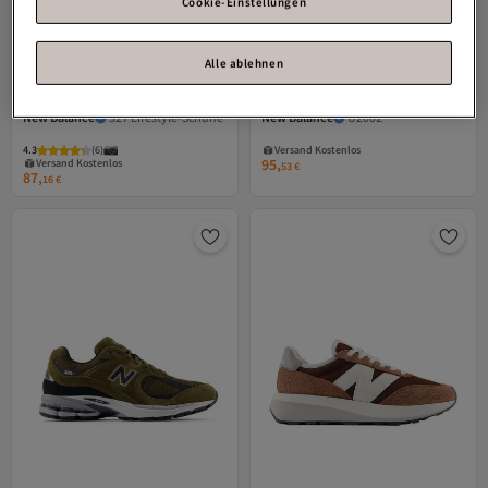
Cookie-Einstellungen
Alle ablehnen
New Balance
327 Lifestyle-Schuhe
New Balance
U2002
Versand Kostenlos
Versand Kostenlos
Gratis Versand
4.3
Gratis Versand
(
6
)
Versand Kostenlos
95,
Versand Kostenlos
53
€
87,
16
€