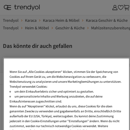
Trendyol
Karaca
Karaca Heim & Möbel
Karaca Geschirr & Küche
Trendyol
Heim & Möbel
Geschirr & Küche
Mahlzeitenzubereitun
Das könnte dir auch gefallen
Design Geschirrset
Schmuck Set Geschenk
Aufbewahrung
Wenn Sie auf „Alle Cookies akzeptieren“ klicken, stimmen Sie der Speicherung von
Beliebte Seiten
Cookies auf Ihrem Gerät zu, um die Websitenavigation zu verbessern, die
Alles Sehen
Websitenutzung zu analysieren und unsere Marketingbemühungen zu unterstützen.
Trendyol verwendet Cookies:
Design Geschirrset
Schmuck Set Geschenk
Aufbewahrungsbox Küche
um dein Einkaufserlebnis sicher und optimiert zu gestalten.
um personalisierte Inhalte und Werbung anzubieten, die auf deine
Schubladen Aufbewahrungsbox
Schmuck Set
Tagesdecke Gesteppt
Einkaufsinteressen zugeschnitten sind.
Wenn du auf "Akzeptieren" klickst, erlaubst du uns, diese Cookies für die oben
Faltbare Aufbewahrungsbox
Aufbewahrungsbox Glas
Aufbewahrungsbox Kühlschrank
genannten Zwecke zu verwenden und gegebenenfalls an Dritte, einschließlich Dritte
außerhalb der EU (USA, Türkiye), weiterzugeben. Du kannst deine Zustimmung
Schmuck Set Gold
Modeschmuck Schmuck
Aufbewahrungsbox Baumwolle
jederzeit in den Cookie-Einstellungen unter "Einstellungen" ändern. Wenn du nicht
zustimmst, werden nur technisch notwendige Cookies verwendet. Weitere