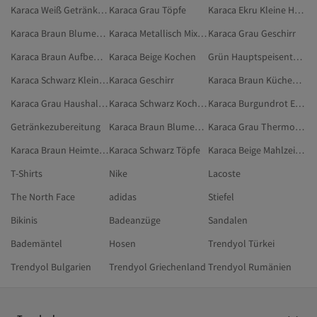
Karaca Weiß Getränkezubereitung
Karaca Grau Töpfe
Karaca Ekru Kleine Haushaltsgeräte
Karaca Braun Blumenpflege & Pflanzenanbau
Karaca Metallisch Mixer-Sets
Karaca Grau Geschirr
Karaca Braun Aufbewahrungsboxen
Karaca Beige Kochen
Grün Hauptspeisenteller
Karaca Schwarz Kleine Haushaltsgeräte
Karaca Geschirr
Karaca Braun Küchenaufbewahrung & -organisation
Karaca Grau Haushaltswaren
Karaca Schwarz Kochen
Karaca Burgundrot Essenszubereitung
Getränkezubereitung
Karaca Braun Blumentopf
Karaca Grau Thermoskannen
Karaca Braun Heimtextilien
Karaca Schwarz Töpfe
Karaca Beige Mahlzeitenzubereitung
T-Shirts
Nike
Lacoste
The North Face
adidas
Stiefel
Bikinis
Badeanzüge
Sandalen
Bademäntel
Hosen
Trendyol Türkei
Trendyol Bulgarien
Trendyol Griechenland
Trendyol Rumänien