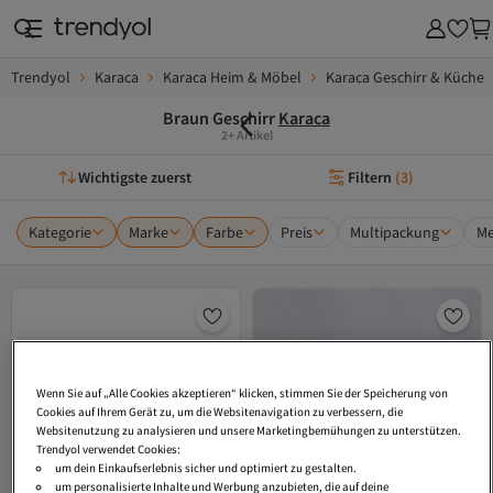
Trendyol
Karaca
Karaca Heim & Möbel
Karaca Geschirr & Küche
Braun Geschirr
Karaca
2+ Artikel
Wichtigste zuerst
Filtern
(
3
)
Kategorie
Marke
Farbe
Preis
Multipackung
Me
Wenn Sie auf „Alle Cookies akzeptieren“ klicken, stimmen Sie der Speicherung von
Cookies auf Ihrem Gerät zu, um die Websitenavigation zu verbessern, die
Websitenutzung zu analysieren und unsere Marketingbemühungen zu unterstützen.
Trendyol verwendet Cookies:
um dein Einkaufserlebnis sicher und optimiert zu gestalten.
um personalisierte Inhalte und Werbung anzubieten, die auf deine