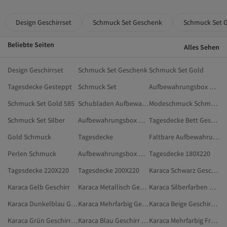
Design Geschirrset
Schmuck Set Geschenk
Schmuck Set 
Beliebte Seiten
Alles Sehen
Design Geschirrset
Schmuck Set Geschenk
Schmuck Set Gold
Tagesdecke Gesteppt
Schmuck Set
Aufbewahrungsbox Küche
Schmuck Set Gold 585
Schubladen Aufbewahrungsbox
Modeschmuck Schmuck
Schmuck Set Silber
Aufbewahrungsbox Glas
Tagesdecke Bett Gesteppt
Gold Schmuck
Tagesdecke
Faltbare Aufbewahrungsbox
Perlen Schmuck
Aufbewahrungsbox Kühlschrank
Tagesdecke 180X220
Tagesdecke 220X220
Tagesdecke 200X220
Karaca Schwarz Geschirr
Karaca Gelb Geschirr
Karaca Metallisch Geschirr
Karaca Silberfarben Geschirr
Karaca Dunkelblau Geschirr & Küche
Karaca Mehrfarbig Geschirr & Küche
Karaca Beige Geschirr & Küche
Karaca Grün Geschirr & Küche
Karaca Blau Geschirr & Küche
Karaca Mehrfarbig Frühstückssets