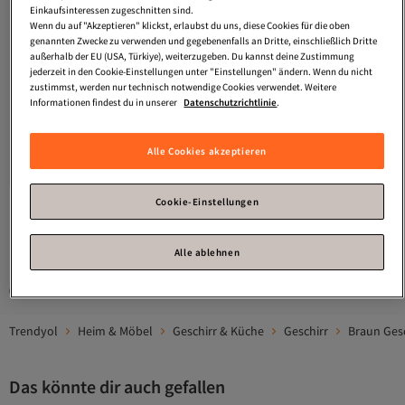
Einkaufsinteressen zugeschnitten sind.
Wenn du auf "Akzeptieren" klickst, erlaubst du uns, diese Cookies für die oben
genannten Zwecke zu verwenden und gegebenenfalls an Dritte, einschließlich Dritte
außerhalb der EU (USA, Türkiye), weiterzugeben. Du kannst deine Zustimmung
jederzeit in den Cookie-Einstellungen unter "Einstellungen" ändern. Wenn du nicht
zustimmst, werden nur technisch notwendige Cookies verwendet. Weitere
Informationen findest du in unserer
Datenschutzrichtlinie
.
Platz 2 der Top-Favoriten
Karaca
Bade 2 Teile Schneidebrett
Karaca
Brownwood 5-teiliges
Servierset
4.9
(
7
)
4.6
(
537
)
Alle Cookies akzeptieren
Versand kostenlos ab 35€
Versand kostenlos ab 35€
14,
26,
95
€
09
€
Cookie-Einstellungen
1
Alle ablehnen
Gesponserte Artikel sind von Verkäufern hervorgehobene Werbeangebote.
Trendyol
Heim & Möbel
Geschirr & Küche
Geschirr
Braun Gesc
Das könnte dir auch gefallen