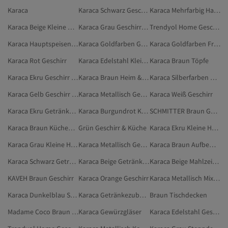
Karaca
Karaca Schwarz Geschirr & Küche
Karaca Mehrfarbig Hauptspeisenteller
Karaca Beige Kleine Haushaltsgeräte
Karaca Grau Geschirr & Küche
Trendyol Home Geschirr
Karaca Hauptspeisenteller
Karaca Goldfarben Geschirr & Küche
Karaca Goldfarben Frühstückssets
Karaca Rot Geschirr
Karaca Edelstahl Kleine Haushaltsgeräte
Karaca Braun Töpfe
Karaca Ekru Geschirr & Küche
Karaca Braun Heim & Möbel
Karaca Silberfarben Geschirr & Küche
Karaca Gelb Geschirr & Küche
Karaca Metallisch Getränkezubereitung
Karaca Weiß Geschirr
Karaca Ekru Getränkezubereitung
Karaca Burgundrot Kleine Haushaltsgeräte
SCHMITTER Braun Geschirr & Küche
Karaca Braun Küchenaufbewahrung & -organisation
Grün Geschirr & Küche
Karaca Ekru Kleine Haushaltsgeräte
Karaca Grau Kleine Haushaltsgeräte
Karaca Metallisch Geschirr & Küche
Karaca Braun Aufbewahrungsbehälter
Karaca Schwarz Getränkezubereitung
Karaca Beige Getränkezubereitung
Karaca Beige Mahlzeitenzubereitung
KAVEH Braun Geschirr
Karaca Orange Geschirr
Karaca Metallisch Mixer-Sets
Karaca Dunkelblau Steppdecken Und Quilts
Karaca Getränkezubereitung
Braun Tischdecken
Madame Coco Braun Geschirr
Karaca Gewürzgläser
Karaca Edelstahl Geschirr & Küche