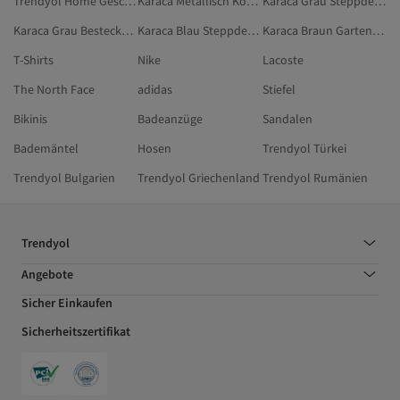
Trendyol Home Geschirr & Küche
Karaca Metallisch Kochen
Karaca Grau Steppdecken Und Quilts
Karaca Grau Bestecksets
Karaca Blau Steppdecken Und Quilts
Karaca Braun Gartenbedarf
T-Shirts
Nike
Lacoste
The North Face
adidas
Stiefel
Bikinis
Badeanzüge
Sandalen
Bademäntel
Hosen
Trendyol Türkei
Trendyol Bulgarien
Trendyol Griechenland
Trendyol Rumänien
Trendyol
Angebote
Sicher Einkaufen
Sicherheitszertifikat