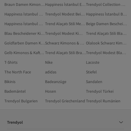
Braun Damen Kimonos & Kaftans
Happiness İstanbul Ekru Kimonos & Kaftans
Trendyol Collection Burgundrot Kimonos & Kaftans
Happiness İstanbul Damen Bescheidener Kimono
Trendyol Modest Beige Kimonos & Kaftans
Happiness İstanbul Beige Bescheidener Kimono
Happiness İstanbul Weiß Kimonos & Kaftans
Trend Alaçatı Stili Mehrfarbig Kimonos & Kaftans
Beige Damen Bescheidener Kimono
Blau Bescheidener Kimono
Trendyol Modest Kimonos & Kaftans
Trend Alaçatı Stili Blau Kimonos & Kaftans
Goldfarben Damen Kimonos & Kaftans
Schwarz Kimonos & Kaftans
Olalook Schwarz Kimonos & Kaftans
Gelb Kimonos & Kaftans
Trend Alaçatı Stili Braun Kimonos & Kaftans
Trendyol Modest Blau Kimonos & Kaftans
T-Shirts
Nike
Lacoste
The North Face
adidas
Stiefel
Bikinis
Badeanzüge
Sandalen
Bademäntel
Hosen
Trendyol Türkei
Trendyol Bulgarien
Trendyol Griechenland
Trendyol Rumänien
Trendyol