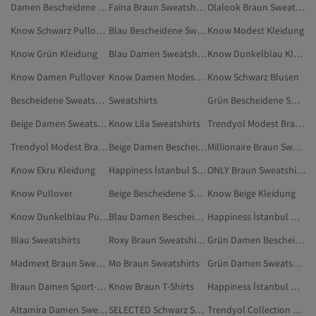
Damen Bescheidene Sweatshirts
Faina Braun Sweatshirts
Olalook Braun Sweatshirts
Know Schwarz Pullover
Blau Bescheidene Sweatshirts
Know Modest Kleidung
Know Grün Kleidung
Blau Damen Sweatshirts
Know Dunkelblau Kleidung
Know Damen Pullover
Know Damen Modest Kleidung
Know Schwarz Blusen
Bescheidene Sweatshirts
Sweatshirts
Grün Bescheidene Sweatshirts
Beige Damen Sweatshirts
Know Lila Sweatshirts
Trendyol Modest Braun Sweatshirts
Trendyol Modest Braun Bescheidene Sweatshirts
Beige Damen Bescheidene Sweatshirts
Millionaire Braun Sweatshirts
Know Ekru Kleidung
Happiness İstanbul Schwarz Sweatshirts
ONLY Braun Sweatshirts
Know Pullover
Beige Bescheidene Sweatshirts
Know Beige Kleidung
Know Dunkelblau Pullover
Blau Damen Bescheidene Sweatshirts
Happiness İstanbul Damen Sweatshirts
Blau Sweatshirts
Roxy Braun Sweatshirts
Grün Damen Bescheidene Sweatshirts
Madmext Braun Sweatshirts
Mo Braun Sweatshirts
Grün Damen Sweatshirts
Braun Damen Sport-Sweatshirts
Know Braun T-Shirts
Happiness İstanbul Grün Sweatshirts
Altamira Damen Sweatshirts
SELECTED Schwarz Sweatshirts
Trendyol Collection Schwarz Sweatshirts