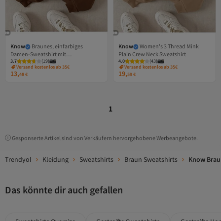
Know
Braunes, einfarbiges
Know
Women's 3 Thread Mink
Damen-Sweatshirt mit
Plain Crew Neck Sweatshirt
3.7
(
19
)
4.0
(
43
)
Rundhalsausschnitt und 3 Fäden
Versand kostenlos ab 35€
Versand kostenlos ab 35€
13,
19,
48
€
59
€
1
Gesponserte Artikel sind von Verkäufern hervorgehobene Werbeangebote.
Trendyol
Kleidung
Sweatshirts
Braun Sweatshirts
Know Brau
Das könnte dir auch gefallen