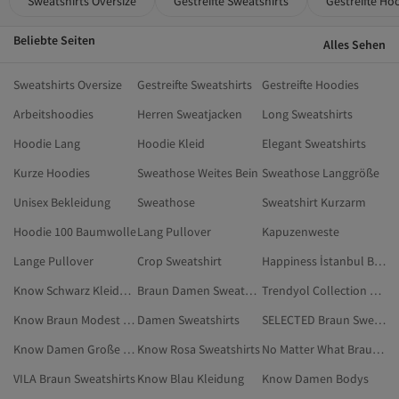
Sweatshirts Oversize
Gestreifte Sweatshirts
Gestreifte Ho
Beliebte Seiten
Alles Sehen
Sweatshirts Oversize
Gestreifte Sweatshirts
Gestreifte Hoodies
Arbeitshoodies
Herren Sweatjacken
Long Sweatshirts
Hoodie Lang
Hoodie Kleid
Elegant Sweatshirts
Kurze Hoodies
Sweathose Weites Bein
Sweathose Langgröße
Unisex Bekleidung
Sweathose
Sweatshirt Kurzarm
Hoodie 100 Baumwolle
Lang Pullover
Kapuzenweste
Lange Pullover
Crop Sweatshirt
Happiness İstanbul Braun Sweatshirts
Know Schwarz Kleidung
Braun Damen Sweatshirts In Übergröße
Trendyol Collection Braun Sweatshirts
Know Braun Modest Kleidung
Damen Sweatshirts
SELECTED Braun Sweatshirts
Know Damen Große Größen
Know Rosa Sweatshirts
No Matter What Braun Bescheidene Sweatshirts
VILA Braun Sweatshirts
Know Blau Kleidung
Know Damen Bodys