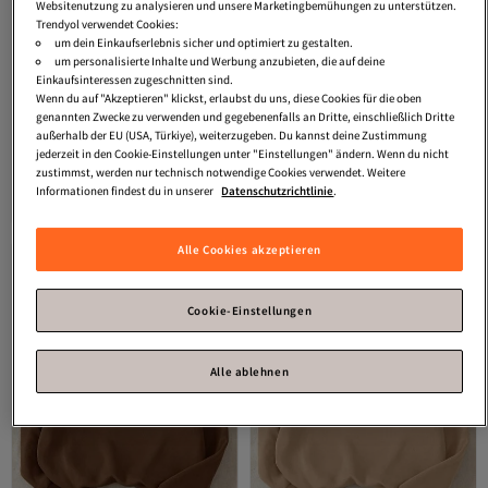
Websitenutzung zu analysieren und unsere Marketingbemühungen zu unterstützen.
Trendyol verwendet Cookies:
um dein Einkaufserlebnis sicher und optimiert zu gestalten.
um personalisierte Inhalte und Werbung anzubieten, die auf deine
Einkaufsinteressen zugeschnitten sind.
Wenn du auf "Akzeptieren" klickst, erlaubst du uns, diese Cookies für die oben
genannten Zwecke zu verwenden und gegebenenfalls an Dritte, einschließlich Dritte
außerhalb der EU (USA, Türkiye), weiterzugeben. Du kannst deine Zustimmung
Know
Braunes Oversize-
Know
Women's 3 Thread Coffee
jederzeit in den Cookie-Einstellungen unter "Einstellungen" ändern. Wenn du nicht
Sweatshirt mit Arid Mountain-Print
Shy Teddy Bear Printed Crew Neck
zustimmst, werden nur technisch notwendige Cookies verwendet. Weitere
4.5
(
15
)
4.2
(
18
)
für Damen
Sweatshirt
Informationen findest du in unserer
Datenschutzrichtlinie
.
Versand kostenlos ab 35€
Versand kostenlos ab 35€
13,
14,
88
€
65
€
Alle Cookies akzeptieren
Cookie-Einstellungen
Alle ablehnen