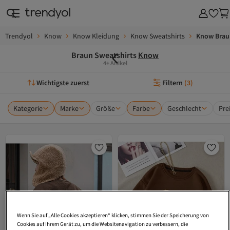
Trendyol
Know
Know Kleidung
Know Sweatshirts
Know Brau
Braun Sweatshirts
Know
4+ Artikel
Wichtigste zuerst
Filtern
(
3
)
Kategorie
Marke
Größe
Farbe
Geschlecht
Pre
Wenn Sie auf „Alle Cookies akzeptieren“ klicken, stimmen Sie der Speicherung von
Cookies auf Ihrem Gerät zu, um die Websitenavigation zu verbessern, die