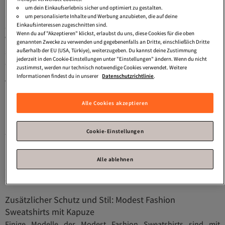
nicht nur modisch, sondern auch praktisch und bieten eine
um dein Einkaufserlebnis sicher und optimiert zu gestalten.
ausgezeichnete Abdeckung und Komfort. Bei Trendyol findest
um personalisierte Inhalte und Werbung anzubieten, die auf deine
Einkaufsinteressen zugeschnitten sind.
du eine Vielzahl von Modellen, die deine Bedürfnisse und
Wenn du auf "Akzeptieren" klickst, erlaubst du uns, diese Cookies für die oben
Vorlieben erfüllen. Die Schnitte der Modest Fashion Sweatshirts
genannten Zwecke zu verwenden und gegebenenfalls an Dritte, einschließlich Dritte
sind oft locker und lässig, was einen entspannten Look
außerhalb der EU (USA, Türkiye), weiterzugeben. Du kannst deine Zustimmung
jederzeit in den Cookie-Einstellungen unter "Einstellungen" ändern. Wenn du nicht
ermöglicht, ohne dabei auf Stil zu verzichten.
zustimmst, werden nur technisch notwendige Cookies verwendet. Weitere
Informationen findest du in unserer
Datenschutzrichtlinie
.
Vielfältige Auswahl: Modelle und Farben der Modest
Fashion Sweatshirts
Alle Cookies akzeptieren
Die Modest Fashion Sweatshirts sind in einer Vielzahl von
Modellen und Farben erhältlich, um jedem Geschmack gerecht
zu werden. Von einfarbigen Basics bis hin zu auffälligen
Cookie-Einstellungen
Mustern und Drucken ist für jeden etwas dabei. Beliebte
Farboptionen sind klassisches Schwarz, Grau, Navy und Beige,
Alle ablehnen
aber auch lebendige Farben wie Rot, Blau und Grün sind
erhältlich.
Zusätzlicher Schutz und Stil: Modest Fashion
Sweatshirts mit Kapuze
Einige Modelle der Modest Fashion Sweatshirts sind mit