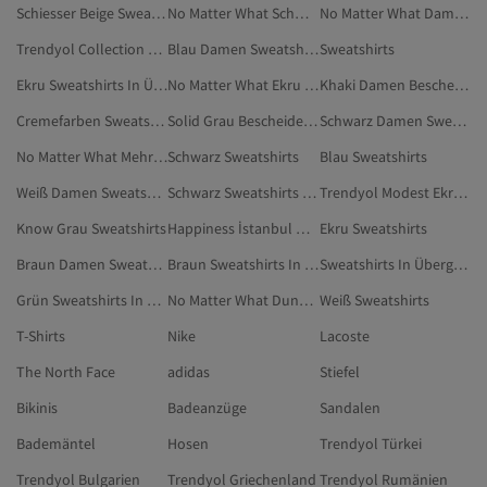
Schiesser Beige Sweatshirts
No Matter What Schwarz Bescheidene Sweatshirts
No Matter What Damen Bescheidene Sweatshirts
Trendyol Collection Damen Sweatshirts
Blau Damen Sweatshirts
Sweatshirts
Ekru Sweatshirts In Übergröße
No Matter What Ekru Bescheidene Sweatshirts
Khaki Damen Bescheidene Sweatshirts
Cremefarben Sweatshirts
Solid Grau Bescheidene Sweatshirts
Schwarz Damen Sweatshirts
No Matter What Mehrfarbig Bescheidene Sweatshirts
Schwarz Sweatshirts
Blau Sweatshirts
Weiß Damen Sweatshirts
Schwarz Sweatshirts In Übergröße
Trendyol Modest Ekru Bescheidene Sweatshirts
Know Grau Sweatshirts
Happiness İstanbul Damen Sweatshirts
Ekru Sweatshirts
Braun Damen Sweatshirts In Übergröße
Braun Sweatshirts In Übergröße
Sweatshirts In Übergröße
Grün Sweatshirts In Übergröße
No Matter What Dunkelblau Bescheidene Sweatshirts
Weiß Sweatshirts
T-Shirts
Nike
Lacoste
The North Face
adidas
Stiefel
Bikinis
Badeanzüge
Sandalen
Bademäntel
Hosen
Trendyol Türkei
Trendyol Bulgarien
Trendyol Griechenland
Trendyol Rumänien