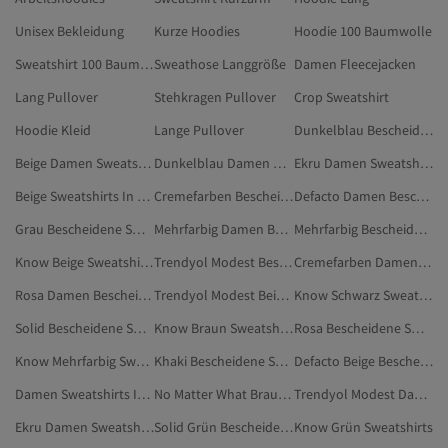
Unisex Bekleidung
Kurze Hoodies
Hoodie 100 Baumwolle
Sweatshirt 100 Baumwolle
Sweathose Langgröße
Damen Fleecejacken
Lang Pullover
Stehkragen Pullover
Crop Sweatshirt
Hoodie Kleid
Lange Pullover
Dunkelblau Bescheidene Sweatshirts
Beige Damen Sweatshirts In Übergröße
Dunkelblau Damen Bescheidene Sweatshirts
Ekru Damen Sweatshirts
Beige Sweatshirts In Übergröße
Cremefarben Bescheidene Sweatshirts
Defacto Damen Bescheidene Sweatshirts
Grau Bescheidene Sweatshirts
Mehrfarbig Damen Bescheidene Sweatshirts
Mehrfarbig Bescheidene Sweatshirts
Know Beige Sweatshirts
Trendyol Modest Bescheidene Sweatshirts
Cremefarben Damen Bescheidene Sweatshirts
Rosa Damen Bescheidene Sweatshirts
Trendyol Modest Beige Bescheidene Sweatshirts
Know Schwarz Sweatshirts
Solid Bescheidene Sweatshirts
Know Braun Sweatshirts
Rosa Bescheidene Sweatshirts
Know Mehrfarbig Sweatshirts
Khaki Bescheidene Sweatshirts
Defacto Beige Bescheidene Sweatshirts
Damen Sweatshirts In Übergröße
No Matter What Braun Bescheidene Sweatshirts
Trendyol Modest Damen Bescheidene Sweatshirts
Ekru Damen Sweatshirts In Übergröße
Solid Grün Bescheidene Sweatshirts
Know Grün Sweatshirts