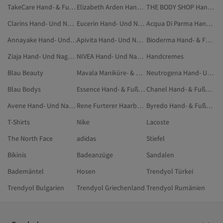
TakeCare Hand- & Fußpflege
Elizabeth Arden Hand- & Fußpflege
THE BODY SHOP Hand- Und Nagelpflege
Clarins Hand- Und Nagelpflege
Eucerin Hand- Und Nagelpflege
Acqua Di Parma Hand- Und Nagelpflege
Annayake Hand- Und Nagelpflege
Apivita Hand- Und Nagelpflege
Bioderma Hand- & Fußpflege
Ziaja Hand- Und Nagelpflege
NIVEA Hand- Und Nagelpflege
Handcremes
Blau Beauty
Mavala Maniküre- & Pediküre-Werkzeuge
Neutrogena Hand- Und Nagelpflege
Blau Bodys
Essence Hand- & Fußpflege
Chanel Hand- & Fußpflege
Avene Hand- Und Nagelpflege
Rene Furterer Haarbehandlungsseren & -öle
Byredo Hand- & Fußpflege
T-Shirts
Nike
Lacoste
The North Face
adidas
Stiefel
Bikinis
Badeanzüge
Sandalen
Bademäntel
Hosen
Trendyol Türkei
Trendyol Bulgarien
Trendyol Griechenland
Trendyol Rumänien