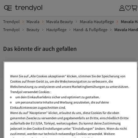
Trendyol
Mavala
Mavala Beauty
Mavala Hautpflege
Mavala H
Trendyol
Beauty
Hautpflege
Hand- & Fußpflege
Mavala Hand
Das könnte dir auch gefallen
Kosmetische Fusspflege
Handcreme Lsf
Handcreme Kami
Wenn Sie auf „Alle Cookies akzeptieren“ klicken, stimmen Sie der Speicherung von
Beliebte Seiten
Cookies auf Ihrem Gerät zu, um die Websitenavigation zu verbessern, die
Alles Sehen
Websitenutzung zu analysieren und unsere Marketingbemühungen zu unterstützen.
Trendyol verwendet Cookies:
Kosmetische Fusspflege
Handcreme Lsf
Handcreme Kamille
um dein Einkaufserlebnis sicher und optimiert zu gestalten.
um personalisierte Inhalte und Werbung anzubieten, die auf deine
Handcreme Anti Age
Handcreme 500 Ml
Body Balsam
Einkaufsinteressen zugeschnitten sind.
Wenn du auf "Akzeptieren" klickst, erlaubst du uns, diese Cookies für die oben
Frei Öl Bodylotion
Lavendel Körperpflege
Keratin Haarpflege
genannten Zwecke zu verwenden und gegebenenfalls an Dritte, einschließlich Dritte
außerhalb der EU (USA, Türkiye), weiterzugeben. Du kannst deine Zustimmung
Körperpflege Öl
Arganöl Handcreme
Haarpflege Ohne Silikone
jederzeit in den Cookie-Einstellungen unter "Einstellungen" ändern. Wenn du nicht
zustimmst, werden nur technisch notwendige Cookies verwendet. Weitere