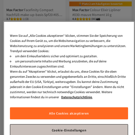
Platz 2 am häufigsten bewertet
Max Factor
Facefinity Compact
Max Factor
Colour Elixir Lipliner
Nachfüll-make-up-basis Spf20 #05-
#030-mauve Moment 10 g
3.7
(
3
)
4.6
(
86
)
sand Nachfüllung 10 gr
Versand kostenlos ab 35€
Versand kostenlos ab 35€
20,
20,
65
€
86
€
Wenn Sie auf „Alle Cookies akzeptieren“ klicken, stimmen Sie der Speicherung von
In den Warenkorb
In den Warenkorb
Cookies auf Ihrem Gerät zu, um die Websitenavigation zu verbessern, die
Websitenutzung zu analysieren und unsere Marketingbemühungen zu unterstützen.
Trendyol verwendet Cookies:
um dein Einkaufserlebnis sicher und optimiert zu gestalten.
um personalisierte Inhalte und Werbung anzubieten, die auf deine
Einkaufsinteressen zugeschnitten sind.
Wenn du auf "Akzeptieren" klickst, erlaubst du uns, diese Cookies für die oben
genannten Zwecke zu verwenden und gegebenenfalls an Dritte, einschließlich Dritte
außerhalb der EU (USA, Türkiye), weiterzugeben. Du kannst deine Zustimmung
jederzeit in den Cookie-Einstellungen unter "Einstellungen" ändern. Wenn du nicht
zustimmst, werden nur technisch notwendige Cookies verwendet. Weitere
Informationen findest du in unserer
Datenschutzrichtlinie
.
Alle Cookies akzeptieren
Platz 8 der am häufigsten angezeigten
Max Factor
Creme Puff
Max Factor
Lipfinity Velvet Matte
Cookie-Einstellungen
Kompaktpuder #41-medium Beige
#035-elegant Brown 3,5 ml