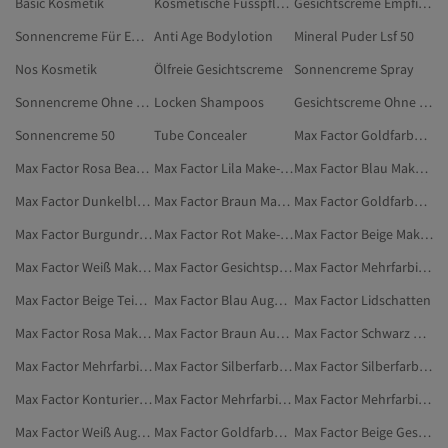
Basic Kosmetik
Kosmetische Fusspflege
Gesichtscreme Empfindliche Haut
Sonnencreme Für Empfindliche Haut
Anti Age Bodylotion
Mineral Puder Lsf 50
Nos Kosmetik
Ölfreie Gesichtscreme
Sonnencreme Spray
Sonnencreme Ohne Parfum Und Alkohol
Locken Shampoos
Gesichtscreme Ohne Alkohol
Sonnencreme 50
Tube Concealer
Max Factor Goldfarben Make-up
Max Factor Rosa Beauty
Max Factor Lila Make-up
Max Factor Blau Make-up
Max Factor Dunkelblau Augen-Make-up
Max Factor Braun Make-up
Max Factor Goldfarben Teint-Make-up
Max Factor Burgundrot Beauty
Max Factor Rot Make-up
Max Factor Beige Make-up
Max Factor Weiß Make-up
Max Factor Gesichtsprimer
Max Factor Mehrfarbig Beauty
Max Factor Beige Teint-Make-up
Max Factor Blau Augen-Make-up
Max Factor Lidschatten
Max Factor Rosa Make-up
Max Factor Braun Augen-Make-up
Max Factor Schwarz Augen-Make-up
Max Factor Mehrfarbig Teint-Make-up
Max Factor Silberfarben Beauty
Max Factor Silberfarben Make-up
Max Factor Konturierungsprodukte
Max Factor Mehrfarbig Rouges
Max Factor Mehrfarbig Make-up
Max Factor Weiß Augen-Make-up
Max Factor Goldfarben Gesichtsprimer
Max Factor Beige Gesichtsprimer