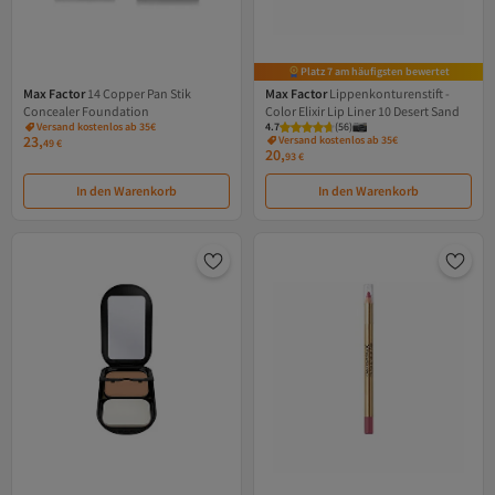
Platz 7 am häufigsten bewertet
Max Factor
14 Copper Pan Stik
Max Factor
Lippenkonturenstift -
Concealer Foundation
Color Elixir Lip Liner 10 Desert Sand
Versand kostenlos ab 35€
4.7
(
56
)
23,
Versand kostenlos ab 35€
49
€
20,
93
€
In den Warenkorb
In den Warenkorb