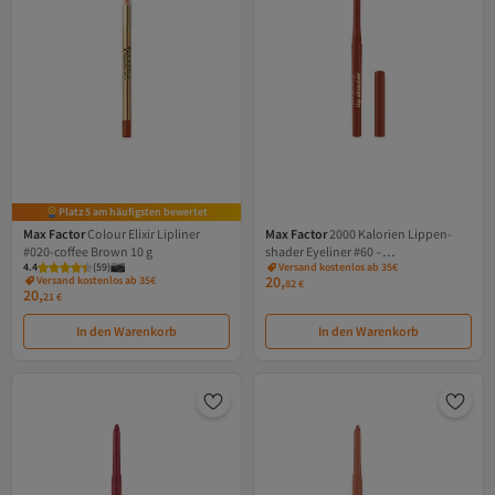
Platz 5 am häufigsten bewertet
Max Factor
Colour Elixir Lipliner
Max Factor
2000 Kalorien Lippen-
#020-coffee Brown 10 g
shader Eyeliner #60 –
4.4
(
59
)
Versand kostenlos ab 35€
Kaffeemischung 0,35 ml
20,
Versand kostenlos ab 35€
82
€
20,
21
€
In den Warenkorb
In den Warenkorb