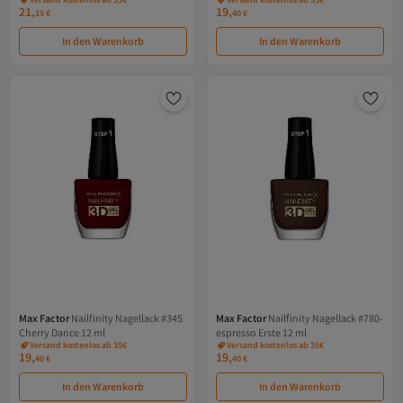
ml
21,
19,
19
€
40
€
In den Warenkorb
In den Warenkorb
Max Factor
Nailfinity Nagellack #345
Max Factor
Nailfinity Nagellack #780-
Cherry Dance 12 ml
espresso Erste 12 ml
Versand kostenlos ab 35€
Versand kostenlos ab 35€
19,
19,
40
€
40
€
In den Warenkorb
In den Warenkorb