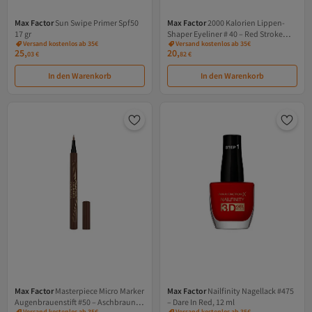
Max Factor
Sun Swipe Primer Spf50
Max Factor
2000 Kalorien Lippen-
17 gr
Shaper Eyeliner # 40 – Red Stroke
Versand kostenlos ab 35€
Versand kostenlos ab 35€
0,35 ml
25,
20,
03
€
82
€
In den Warenkorb
In den Warenkorb
Max Factor
Masterpiece Micro Marker
Max Factor
Nailfinity Nagellack #475
Augenbrauenstift #50 – Aschbraun, 1
– Dare In Red, 12 ml
Versand kostenlos ab 35€
Versand kostenlos ab 35€