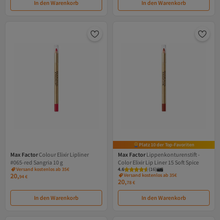
In den Warenkorb
In den Warenkorb
Platz 10 der Top-Favoriten
Max Factor
Colour Elixir Lipliner
Max Factor
Lippenkonturenstift -
#065-red Sangria 10 g
Color Elixir Lip Liner 15 Soft Spice
Versand kostenlos ab 35€
4.6
(
16
)
20,
Versand kostenlos ab 35€
94
€
20,
78
€
In den Warenkorb
In den Warenkorb