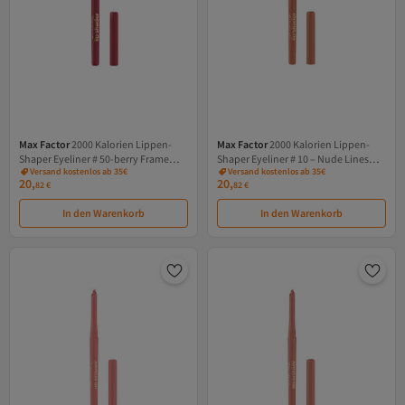
Max Factor
2000 Kalorien Lippen-
Max Factor
2000 Kalorien Lippen-
Shaper Eyeliner # 50-berry Frame
Shaper Eyeliner # 10 – Nude Lines
Versand kostenlos ab 35€
Versand kostenlos ab 35€
0,35 ml
0,35 ml
20,
20,
82
€
82
€
In den Warenkorb
In den Warenkorb