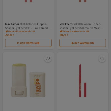
Max Factor
2000 Kalorien Lippen-
Max Factor
2000 Kalorien Lippen-
Shaper Eyeliner # 30 – Pink Thread
shader Eyeliner #20-mauve Mesh
Versand kostenlos ab 35€
Versand kostenlos ab 35€
0,35 ml
0,35 ml
20,
20,
82
€
82
€
In den Warenkorb
In den Warenkorb