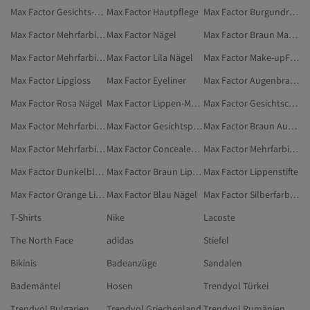
Max Factor Gesichts-Highlighter
Max Factor Hautpflege
Max Factor Burgundrot Make-up
Max Factor Mehrfarbig Gesichtsprimer
Max Factor Nägel
Max Factor Braun Mascaras
Max Factor Mehrfarbig Augen-Make-up
Max Factor Lila Nägel
Max Factor Make-upFixiersprays
Max Factor Lipgloss
Max Factor Eyeliner
Max Factor Augenbrauenfarben
Max Factor Rosa Nägel
Max Factor Lippen-Make-up
Max Factor Gesichtscremes
Max Factor Mehrfarbig Konturierungsprodukte
Max Factor Gesichtspflege
Max Factor Braun Augenbrauenfarben
Max Factor Mehrfarbig Gesichts-Highlighter
Max Factor Concealer & Korrektoren
Max Factor Mehrfarbig Mascaras
Max Factor Dunkelblau Eyeliner
Max Factor Braun Lippen-Make-up
Max Factor Lippenstifte
Max Factor Orange Lippen-Make-up
Max Factor Blau Nägel
Max Factor Silberfarben Lippen-Make-up
T-Shirts
Nike
Lacoste
The North Face
adidas
Stiefel
Bikinis
Badeanzüge
Sandalen
Bademäntel
Hosen
Trendyol Türkei
Trendyol Bulgarien
Trendyol Griechenland
Trendyol Rumänien