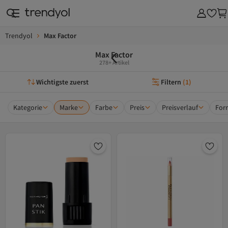
Trendyol
Max Factor
Max Factor
278+ Artikel
Wichtigste zuerst
Filtern
(
1
)
Kategorie
Marke
Farbe
Preis
Preisverlauf
For