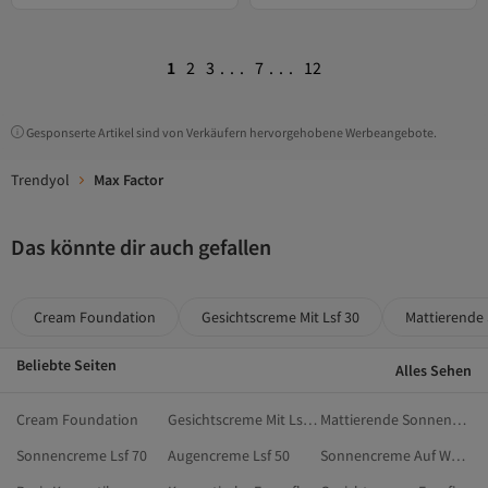
1
2
3
...
7
...
12
Gesponserte Artikel sind von Verkäufern hervorgehobene Werbeangebote.
Trendyol
Max Factor
Das könnte dir auch gefallen
Cream Foundation
Gesichtscreme Mit Lsf 30
Mattierende
Beliebte Seiten
Alles Sehen
Cream Foundation
Gesichtscreme Mit Lsf 30
Mattierende Sonnencreme
Sonnencreme Lsf 70
Augencreme Lsf 50
Sonnencreme Auf Wasserbasis